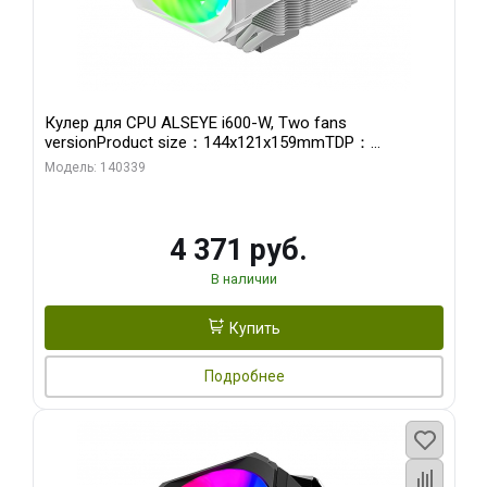
Кулер для CPU ALSEYE i600-W, Two fans
versionProduct size：144x121x159mmTDP：
270WSoldering technology CD textureApplication:Intel：
Модель: 140339
LGA115X,1200,1700,1366,2011AMD：AM4
4 371 руб.
В наличии
Купить
Подробнее