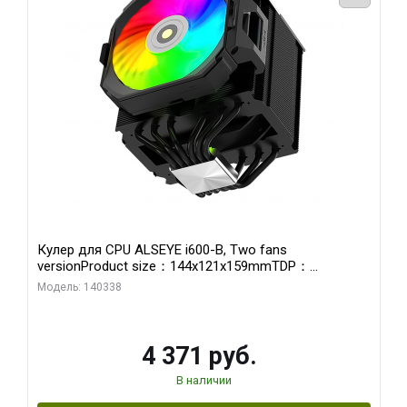
Кулер для CPU ALSEYE i600-B, Two fans
versionProduct size：144x121x159mmTDP：
270WSoldering technology CD textureApplication:Intel：
Модель: 140338
LGA115X,1200,1700,1366,2011AMD：AM4、AM5Retail
4 371 руб.
В наличии