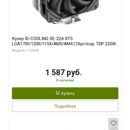
Кулер ID-COOLING SE-224-XTS
LGA1700/1200/115X/AM5/AM4 (10шт/кор, TDP 220W,
PWM, 4 тепл.трубки прямого контакта, FAN 120mm)
Модель: 122668
RET
1 587 руб.
В наличии
Купить
Подробнее