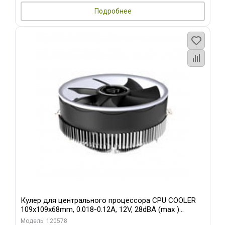
Подробнее
Кулер для центрального процессора CPU COOLER
109x109x68mm, 0.018-0.12A, 12V, 28dBA (max )
+/-10%
Модель: 120578