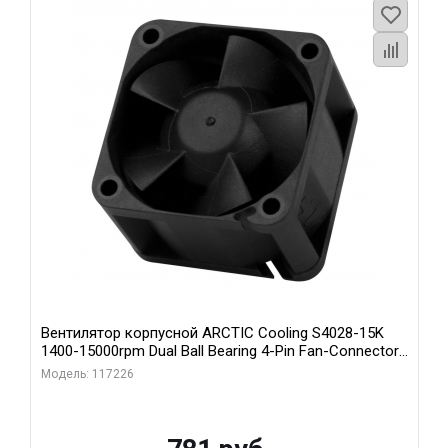
Вентилятор корпусной ARCTIC Cooling S4028-15K
1400-15000rpm Dual Ball Bearing 4-Pin Fan-Connector
(ACFAN00264A)
Модель: 117226