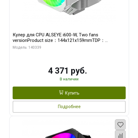
Кулер для CPU ALSEYE i600-W, Two fans
versionProduct size：144x121x159mmTDP：
270WSoldering technology CD textureApplication:Intel：
Модель: 140339
LGA115X,1200,1700,1366,2011AMD：AM4
4 371 руб.
В наличии
Купить
Подробнее