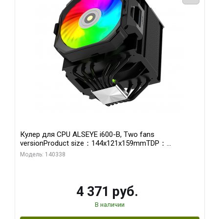
Кулер для CPU ALSEYE i600-B, Two fans
versionProduct size：144x121x159mmTDP：
270WSoldering technology CD textureApplication:Intel：
Модель: 140338
LGA115X,1200,1700,1366,2011AMD：AM4、AM5Retail
4 371 руб.
В наличии