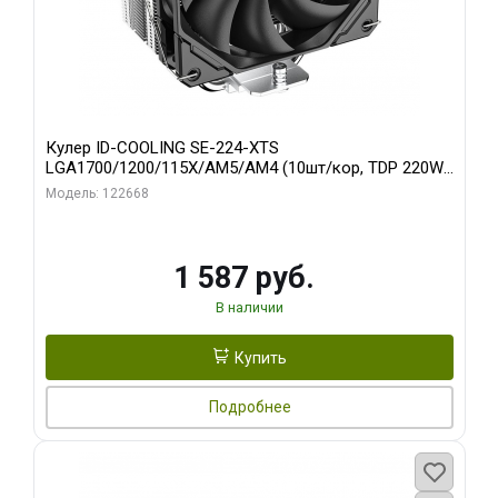
Кулер ID-COOLING SE-224-XTS
LGA1700/1200/115X/AM5/AM4 (10шт/кор, TDP 220W,
PWM, 4 тепл.трубки прямого контакта, FAN 120mm)
Модель: 122668
RET
1 587 руб.
В наличии
Купить
Подробнее