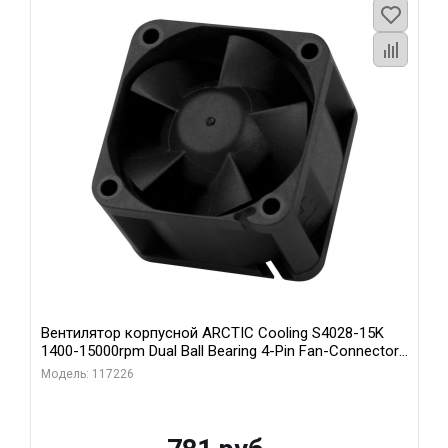
Вентилятор корпусной ARCTIC Cooling S4028-15K
1400-15000rpm Dual Ball Bearing 4-Pin Fan-Connector
(ACFAN00264A)
Модель: 117226