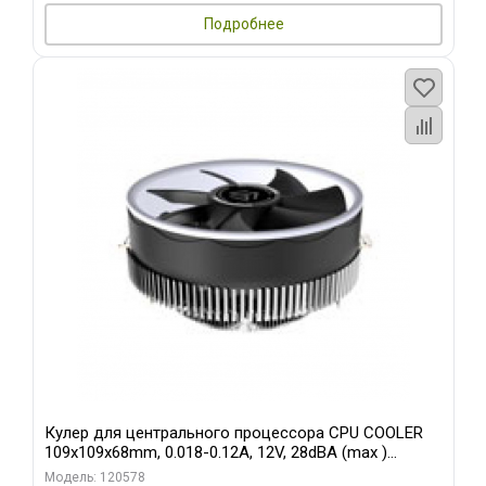
Подробнее
Кулер для центрального процессора CPU COOLER
109x109x68mm, 0.018-0.12A, 12V, 28dBA (max )
+/-10%
Модель: 120578