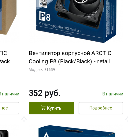
TIC
Вентилятор корпусной ARCTIC
Pack
Cooling P8 (Black/Black) - retail
(ACFAN00147A) (701990)
Модель: 81659
352 руб.
В наличии
В наличии
бнее
Подробнее
Купить