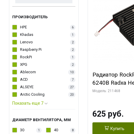
ПРОИЗВОДИТЕЛЬ
HPE
6
Khadas
1
Lenovo
2
Raspberry Pi
2
RockPi
1
XPG
2
Ablecom
10
Радиатор RockP
ACD
7
6240B Radxa He
ALSEYE
27
Модель: 211468
Arctic Cooling
20
Показать еще 7
625 руб.
ДИАМЕТР ВЕНТИЛЯТОРА, ММ
Купить
30
40
1
8