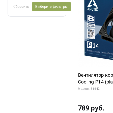
Сбросить
Выберите фильтры
Вентилятор ко
Cooling P14 (blac
(ACFAN00123A) 
Модель: 81642
789 руб.