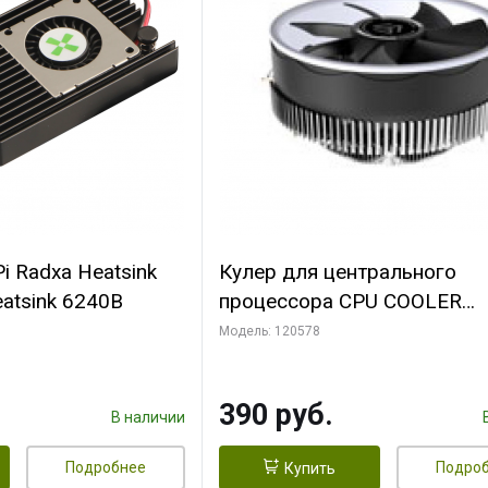
i Radxa Heatsink
Кулер для центрального
atsink 6240B
процессора CPU COOLER
109x109x68mm, 0.018-0.12A
Модель: 120578
28dBA (max ) +/-10%
390 руб.
В наличии
Подробнее
Подро
Купить