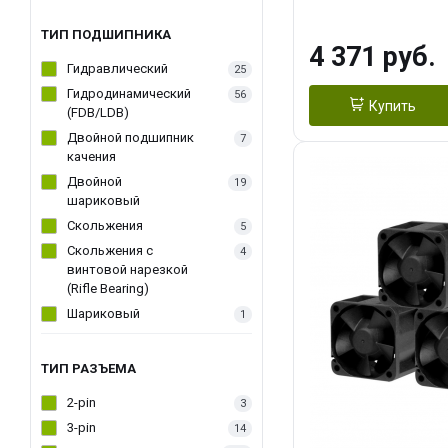
270WSoldering 
textureApplicati
ТИП ПОДШИПНИКА
4 371 руб.
LGA115X,1200,
Гидравлический
25
D：AM4、AM5Re
Гидродинамический
56
Купить
(FDB/LDB)
Двойной подшипник
7
качения
Двойной
19
шариковый
Скольжения
5
Скольжения c
4
винтовой нарезкой
(Rifle Bearing)
Шариковый
1
ТИП РАЗЪЕМА
2-pin
3
3-pin
14