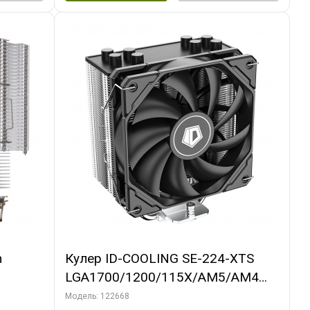
m
Кулер ID-COOLING SE-224-XTS
LGA1700/1200/115X/AM5/AM4
(10шт/кор, TDP 220W, PWM, 4
Модель: 122668