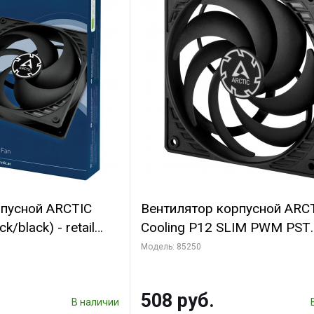
рпусной ARCTIC
Вентилятор корпусной ARC
k/black) - retail
Cooling P12 SLIM PWM PST
(701549) {56}
(ACFAN00187A) (703130)
Модель: 85250
508 руб.
В наличии