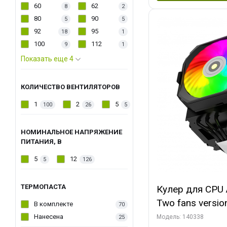
60
62
8
2
80
90
5
5
92
95
18
1
100
112
9
1
Показать еще 4
КОЛИЧЕСТВО ВЕНТИЛЯТОРОВ
1
2
5
100
26
5
НОМИНАЛЬНОЕ НАПРЯЖЕНИЕ
ПИТАНИЯ, В
5
12
5
126
ТЕРМОПАСТА
Кулер для CPU 
Two fans versio
В комплекте
70
144x121x159
Нанесена
Модель: 140338
25