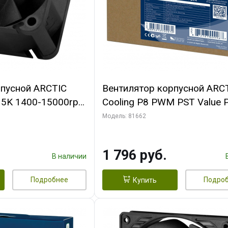
рпусной ARCTIC
Вентилятор корпусной ARC
-15K 1400-15000rpm
Cooling P8 PWM PST Value 
n-
(Black/Black) - retail
Модель: 81662
FAN00264A)
(ACFAN00154A) (702072)
1 796 руб.
В наличии
Подробнее
Подро
Купить