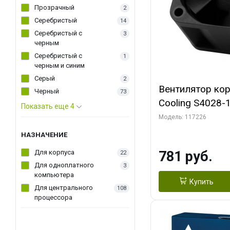
Прозрачный
2
Серебристый
14
Серебристый с
3
черным
Серебристый с
1
черным и синим
Серый
2
Вентилятор ко
Черный
73
Cooling S4028
Показать еще 4
Dual Ball Bearing 4-Pin Fa
Модель: 117226
Connector (AC
НАЗНАЧЕНИЕ
Для корпуса
781 руб.
22
Для одноплатного
3
компьютера
Купить
Для центрального
108
процессора