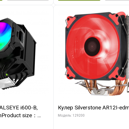
ALSEYE i600-B,
Кулер Silverstone AR12I-ed
nProduct size：
Модель: 129200
mmTDP：