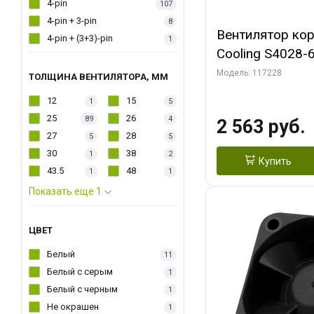
4-pin
107
4-pin + 3-pin
8
Вентилятор кор
4-pin + (3+3)-pin
1
Cooling S4028-6
6000 rpm Dual Ball 
Модель: 117228
ТОЛЩИНА ВЕНТИЛЯТОРА, ММ
Fan-Connector
12
15
1
5
25
26
89
4
2 563 руб.
27
28
5
5
30
38
1
2
Купить
43.5
48
1
1
Показать еще 1
ЦВЕТ
Белый
11
Белый с серым
1
Белый с черным
1
Не окрашен
1