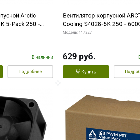
пусной Arctic
Вентилятор корпусной ARC
K 5-Pack 250 -
Cooling S4028-6K 250 - 600
Bearing 4-Pin
Dual Ball Bearing 4-Pin Fan-
Модель: 117227
 (ACFAN00273A)
Connector (ACFAN00185A)
629 руб.
В наличии
Подробнее
Подро
Купить