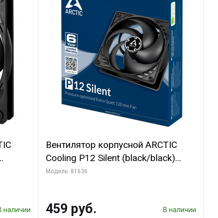
TIC
Вентилятор корпусной ARCTIC
Cooling P12 Silent (black/black)
(ACFAN00130A)
Модель: 81636
459 руб.
В наличии
В наличии