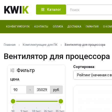
KWI
K
Каталог
КОНФИГУРАТОР ПК
КОНТАКТЫ
ОПЛАТА
ДОСТАВКА
ГАРАНТИЯ
О КОМ
Главная
Комплектующие для ПК
Вентилятор для процессора
Вентилятор для процессора
Сортировка:
Фильтр
ЦЕНА
-
руб.
90
9 тыс.
18 тыс.
26 тыс.
35 тыс.