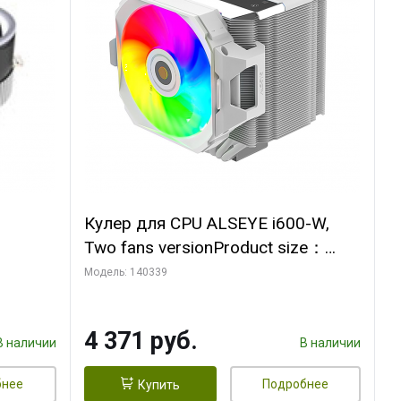
Кулер для CPU ALSEYE i600-W,
Two fans versionProduct size：
, 12V,
144x121x159mmTDP：
Модель: 140339
270WSoldering technology CD
textureApplication:Intel：
4 371 руб.
LGA115X,1200,1700,1366,2011AM
В наличии
В наличии
D：AM4
бнее
Подробнее
Купить