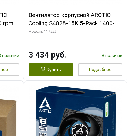
TIC
Вентилятор корпусной ARCTIC
0 rpm
Cooling S4028-15K 5-Pack 1400-
15000rpm rpm Dual Ball Bearing 4-
Модель: 117225
Pin Fan-Connector (ACFAN00274A)
3 434 руб.
В наличии
В наличии
бнее
Подробнее
Купить