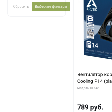
Сбросить
Выберите фильтры
Вентилятор ко
Cooling P14 (blac
(ACFAN00123A) 
Модель: 81642
789 руб.