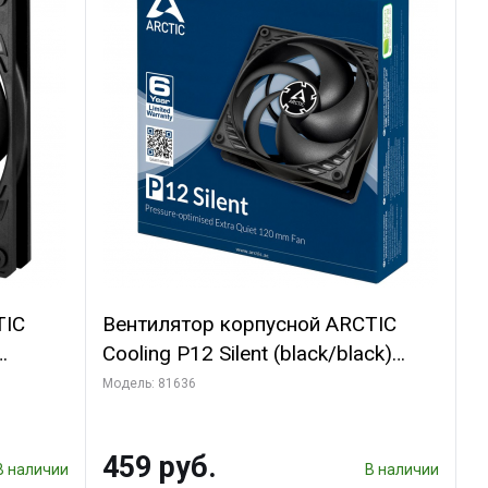
TIC
Вентилятор корпусной ARCTIC
Cooling P12 Silent (black/black)
(ACFAN00130A)
Модель: 81636
459 руб.
В наличии
В наличии