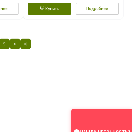
бнее
Подробнее
Купить
9
>
>|