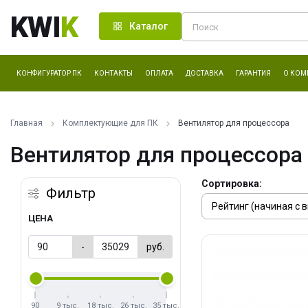
KWI
K
Каталог
КОНФИГУРАТОР ПК
КОНТАКТЫ
ОПЛАТА
ДОСТАВКА
ГАРАНТИЯ
О КОМ
Главная
Комплектующие для ПК
Вентилятор для процессора
Вентилятор для процессора
Сортировка:
Фильтр
ЦЕНА
-
руб.
90
9 тыс.
18 тыс.
26 тыс.
35 тыс.