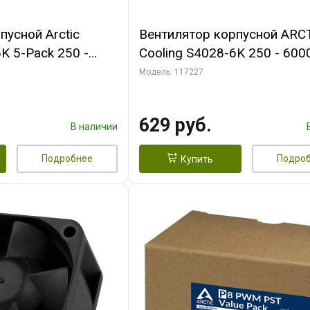
пусной Arctic
Вентилятор корпусной ARC
K 5-Pack 250 -
Cooling S4028-6K 250 - 600
Bearing 4-Pin
Dual Ball Bearing 4-Pin Fan-
Модель: 117227
 (ACFAN00273A)
Connector (ACFAN00185A)
629 руб.
В наличии
Подробнее
Подро
Купить