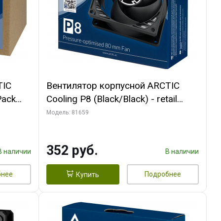
TIC
Вентилятор корпусной ARCTIC
Pack
Cooling P8 (Black/Black) - retail
(ACFAN00147A) (701990)
Модель: 81659
352 руб.
В наличии
В наличии
бнее
Подробнее
Купить