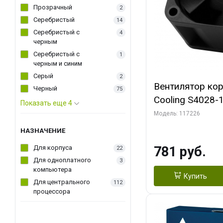
Прозрачный
2
Серебристый
14
Серебристый с
4
черным
Серебристый с
1
черным и синим
Серый
2
Вентилятор ко
Черный
75
Cooling S4028
Показать еще 4
Dual Ball Bearing 4-Pin Fa
Модель: 117226
Connector (AC
НАЗНАЧЕНИЕ
Для корпуса
781 руб.
22
Для одноплатного
3
компьютера
Купить
Для центрального
112
процессора