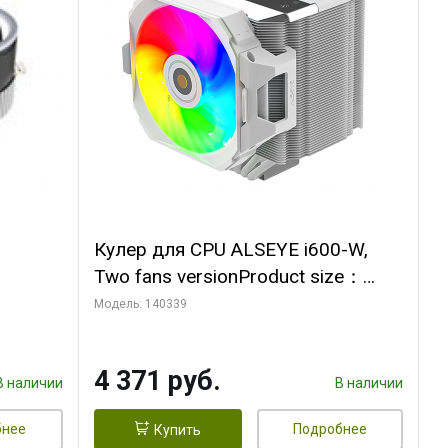
Кулер для CPU ALSEYE i600-W,
Two fans versionProduct size：
, 12V,
144x121x159mmTDP：
Модель: 140339
270WSoldering technology CD
textureApplication:Intel：
4 371 руб.
LGA115X,1200,1700,1366,2011AM
В наличии
В наличии
D：AM4
бнее
Подробнее
Купить