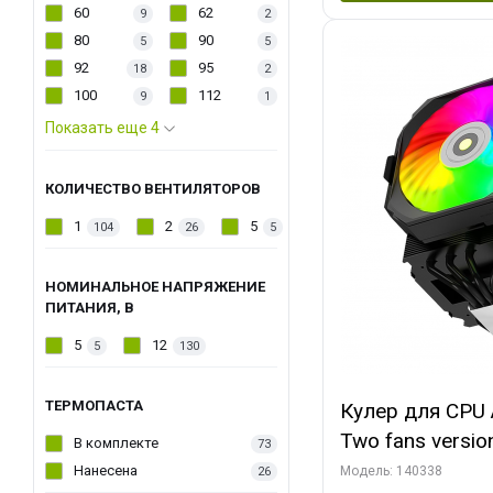
60
62
9
2
80
90
5
5
92
95
18
2
100
112
9
1
Показать еще 4
КОЛИЧЕСТВО ВЕНТИЛЯТОРОВ
1
2
5
104
26
5
НОМИНАЛЬНОЕ НАПРЯЖЕНИЕ
ПИТАНИЯ, В
5
12
5
130
ТЕРМОПАСТА
Кулер для CPU 
Two fans versio
В комплекте
73
144x121x159
Нанесена
Модель: 140338
26