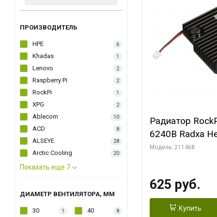
ПРОИЗВОДИТЕЛЬ
HPE
6
Khadas
1
Lenovo
2
Raspberry Pi
2
RockPi
1
XPG
2
Ablecom
10
Радиатор RockP
ACD
8
6240B Radxa He
ALSEYE
28
Модель: 211468
Arctic Cooling
20
Показать еще 7
625 руб.
ДИАМЕТР ВЕНТИЛЯТОРА, ММ
Купить
30
40
1
8