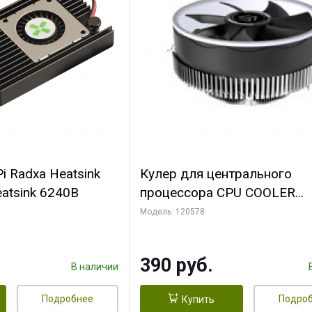
i Radxa Heatsink
Кулер для центрального
atsink 6240B
процессора CPU COOLER
109x109x68mm, 0.018-0.12A
Модель: 120578
28dBA (max ) +/-10%
390 руб.
В наличии
Подробнее
Подро
Купить