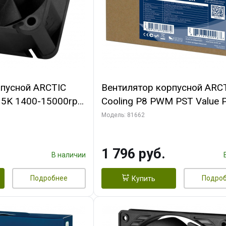
рпусной ARCTIC
Вентилятор корпусной ARC
-15K 1400-15000rpm
Cooling P8 PWM PST Value 
n-
(Black/Black) - retail
Модель: 81662
FAN00264A)
(ACFAN00154A) (702072)
1 796 руб.
В наличии
Подробнее
Подро
Купить