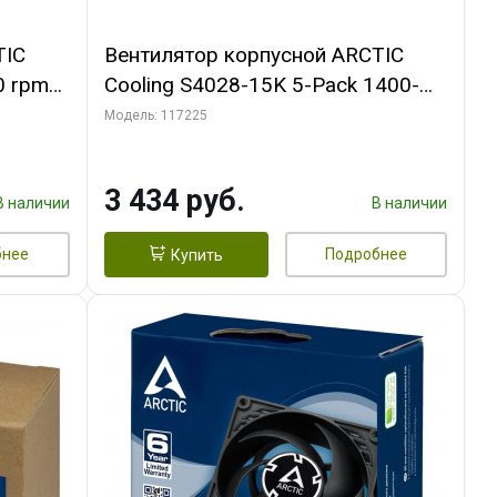
TIC
Вентилятор корпусной ARCTIC
0 rpm
Cooling S4028-15K 5-Pack 1400-
15000rpm rpm Dual Ball Bearing 4-
Модель: 117225
Pin Fan-Connector (ACFAN00274A)
3 434 руб.
В наличии
В наличии
бнее
Подробнее
Купить