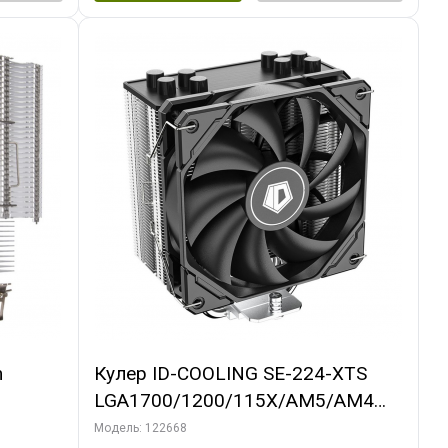
m
Кулер ID-COOLING SE-224-XTS
LGA1700/1200/115X/AM5/AM4
(10шт/кор, TDP 220W, PWM, 4
Модель: 122668