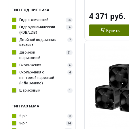
270WSoldering 
textureApplicati
ТИП ПОДШИПНИКА
4 371 руб.
LGA115X,1200,
Гидравлический
25
D：AM4、AM5Re
Гидродинамический
56
Купить
(FDB/LDB)
Двойной подшипник
7
качения
Двойной
21
шариковый
Скольжения
6
Скольжения c
4
винтовой нарезкой
(Rifle Bearing)
Шариковый
1
ТИП РАЗЪЕМА
2-pin
3
3-pin
14