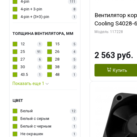
4-pin
111
4-pin + 3-pin
8
Вентилятор кор
4-pin + (3+3)-pin
1
Cooling S4028-6
6000 rpm Dual Ball 
Модель: 117228
ТОЛЩИНА ВЕНТИЛЯТОРА, ММ
Fan-Connector
12
15
1
5
25
26
91
4
2 563 руб.
27
28
6
5
30
38
1
2
Купить
43.5
48
1
1
Показать еще 1
ЦВЕТ
Белый
12
Белый с серым
1
Белый с черным
1
Не окрашен
1