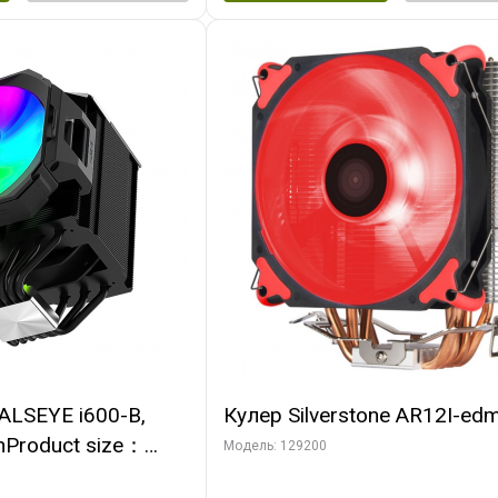
ALSEYE i600-B,
Кулер Silverstone AR12I-ed
nProduct size：
Модель: 129200
mmTDP：