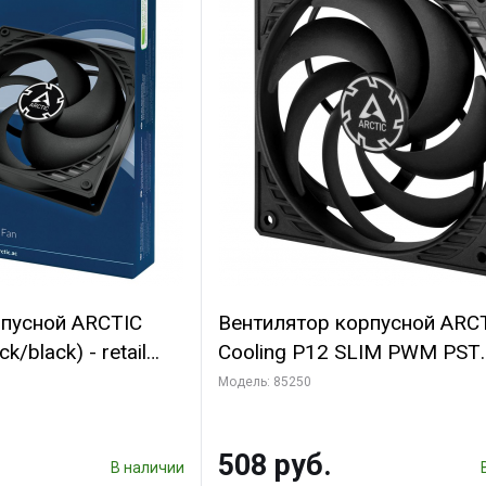
рпусной ARCTIC
Вентилятор корпусной ARC
k/black) - retail
Cooling P12 SLIM PWM PST
(701549) {56}
(ACFAN00187A) (703130)
Модель: 85250
508 руб.
В наличии