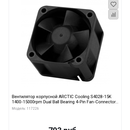
Вентилятор корпусной ARCTIC Cooling S4028-15K
1400-15000rpm Dual Ball Bearing 4-Pin Fan-Connector
(ACFAN00264A)
Модель: 117226