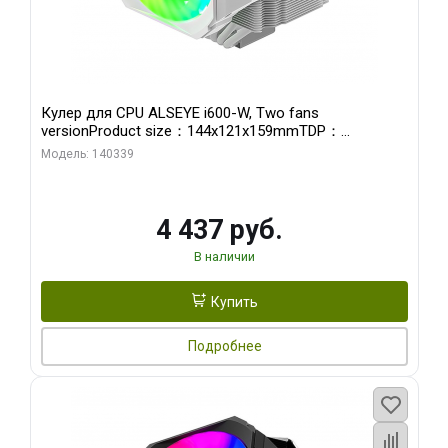
Кулер для CPU ALSEYE i600-W, Two fans
versionProduct size：144x121x159mmTDP：
270WSoldering technology CD textureApplication:Intel：
Модель: 140339
LGA115X,1200,1700,1366,2011AMD：AM4
4 437 руб.
В наличии
Купить
Подробнее