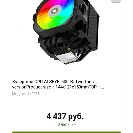
Кулер для CPU ALSEYE i600-B, Two fans
versionProduct size：144x121x159mmTDP：
270WSoldering technology CD textureApplication:Intel：
Модель: 140338
LGA115X,1200,1700,1366,2011AMD：AM4、AM5Retail
4 437 руб.
В наличии