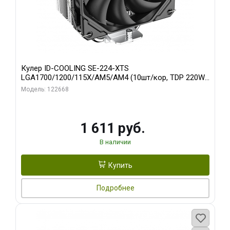
Кулер ID-COOLING SE-224-XTS
LGA1700/1200/115X/AM5/AM4 (10шт/кор, TDP 220W,
PWM, 4 тепл.трубки прямого контакта, FAN 120mm)
Модель: 122668
RET
1 611 руб.
В наличии
Купить
Подробнее