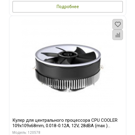
Подробнее
Кулер для центрального процессора CPU COOLER
109x109x68mm, 0.018-0.12A, 12V, 28dBA (max )
+/-10%
Модель: 120578