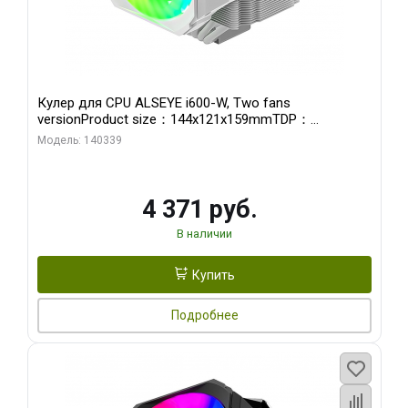
Кулер для CPU ALSEYE i600-W, Two fans
versionProduct size：144x121x159mmTDP：
270WSoldering technology CD textureApplication:Intel：
Модель: 140339
LGA115X,1200,1700,1366,2011AMD：AM4
4 371 руб.
В наличии
Купить
Подробнее