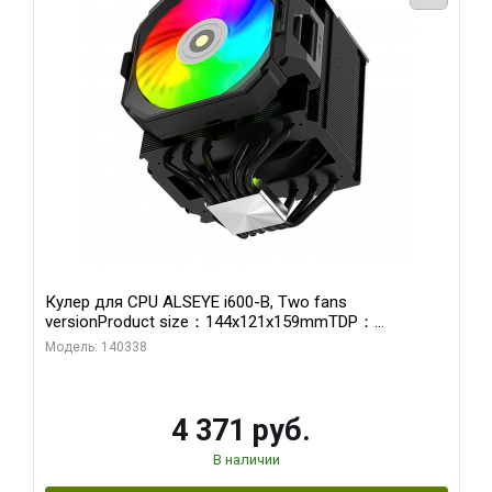
Кулер для CPU ALSEYE i600-B, Two fans
versionProduct size：144x121x159mmTDP：
270WSoldering technology CD textureApplication:Intel：
Модель: 140338
LGA115X,1200,1700,1366,2011AMD：AM4、AM5Retail
4 371 руб.
В наличии