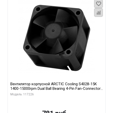
Вентилятор корпусной ARCTIC Cooling S4028-15K
1400-15000rpm Dual Ball Bearing 4-Pin Fan-Connector
(ACFAN00264A)
Модель: 117226