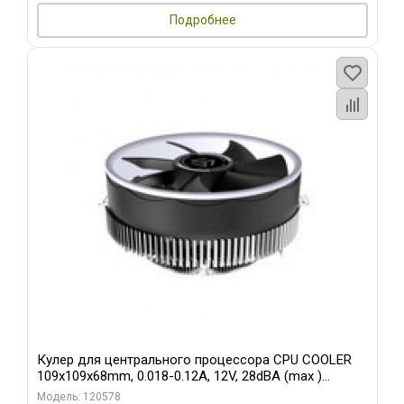
Подробнее
Кулер для центрального процессора CPU COOLER
109x109x68mm, 0.018-0.12A, 12V, 28dBA (max )
+/-10%
Модель: 120578