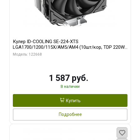
Кулер ID-COOLING SE-224-XTS
LGA1700/1200/115X/AM5/AM4 (10шт/кор, TDP 220W,
PWM, 4 тепл.трубки прямого контакта, FAN 120mm)
Модель: 122668
RET
1 587 руб.
В наличии
Купить
Подробнее