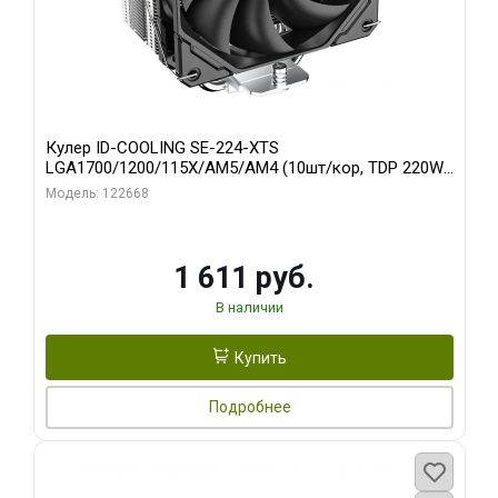
Кулер ID-COOLING SE-224-XTS
LGA1700/1200/115X/AM5/AM4 (10шт/кор, TDP 220W,
PWM, 4 тепл.трубки прямого контакта, FAN 120mm)
Модель: 122668
RET
1 611 руб.
В наличии
Купить
Подробнее