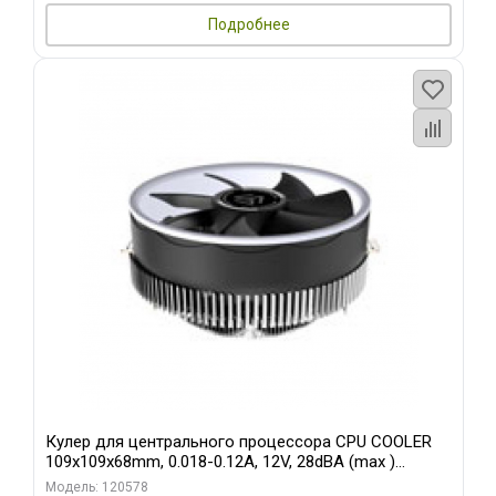
Подробнее
Кулер для центрального процессора CPU COOLER
109x109x68mm, 0.018-0.12A, 12V, 28dBA (max )
+/-10%
Модель: 120578