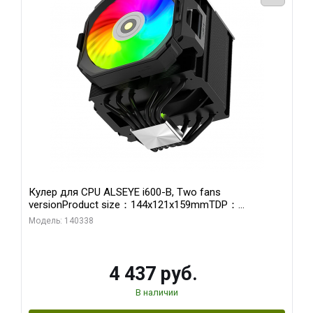
Кулер для CPU ALSEYE i600-B, Two fans
versionProduct size：144x121x159mmTDP：
270WSoldering technology CD textureApplication:Intel：
Модель: 140338
LGA115X,1200,1700,1366,2011AMD：AM4、AM5Retail
4 437 руб.
В наличии