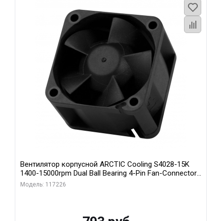
Вентилятор корпусной ARCTIC Cooling S4028-15K
1400-15000rpm Dual Ball Bearing 4-Pin Fan-Connector
(ACFAN00264A)
Модель: 117226