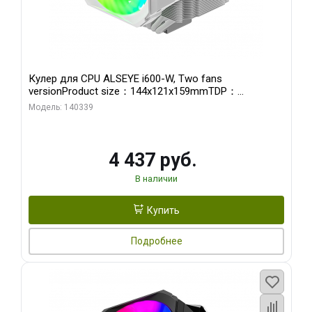
Кулер для CPU ALSEYE i600-W, Two fans
versionProduct size：144x121x159mmTDP：
270WSoldering technology CD textureApplication:Intel：
Модель: 140339
LGA115X,1200,1700,1366,2011AMD：AM4
4 437 руб.
В наличии
Купить
Подробнее