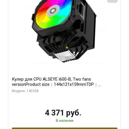
Кулер для CPU ALSEYE i600-B, Two fans
versionProduct size：144x121x159mmTDP：
270WSoldering technology CD textureApplication:Intel：
Модель: 140338
LGA115X,1200,1700,1366,2011AMD：AM4、AM5Retail
4 371 руб.
В наличии