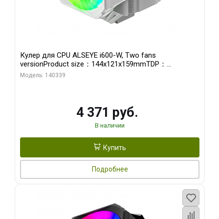
Кулер для CPU ALSEYE i600-W, Two fans
versionProduct size：144x121x159mmTDP：
270WSoldering technology CD textureApplication:Intel：
Модель: 140339
LGA115X,1200,1700,1366,2011AMD：AM4
4 371 руб.
В наличии
Купить
Подробнее