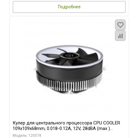
Подробнее
Кулер для центрального процессора CPU COOLER
109x109x68mm, 0.018-0.12A, 12V, 28dBA (max )
+/-10%
Модель: 120578