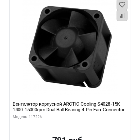
Вентилятор корпусной ARCTIC Cooling S4028-15K
1400-15000rpm Dual Ball Bearing 4-Pin Fan-Connector
(ACFAN00264A)
Модель: 117226