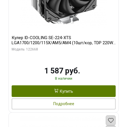
Кулер ID-COOLING SE-224-XTS
LGA1700/1200/115X/AM5/AM4 (10шт/кор, TDP 220W,
PWM, 4 тепл.трубки прямого контакта, FAN 120mm)
Модель: 122668
RET
1 587 руб.
В наличии
Купить
Подробнее