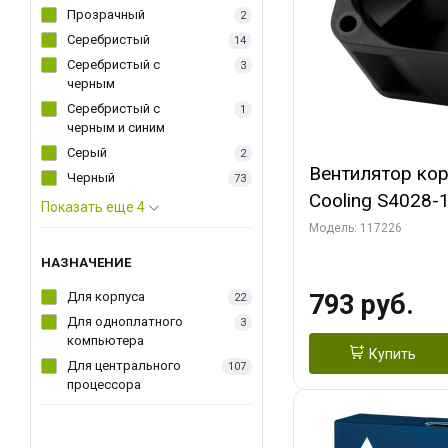
Прозрачный
2
Серебристый
14
Серебристый с
3
черным
Серебристый с
1
черным и синим
Серый
2
Вентилятор ко
Черный
73
Cooling S4028
Показать еще 4
Dual Ball Bearing 4-Pin Fa
Модель: 117226
Connector (AC
НАЗНАЧЕНИЕ
Для корпуса
793 руб.
22
Для одноплатного
3
компьютера
Купить
Для центрального
107
процессора