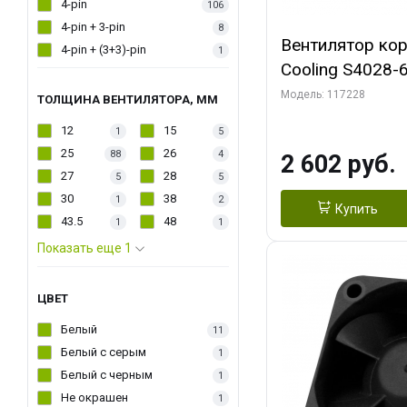
4-pin
106
4-pin + 3-pin
8
Вентилятор кор
4-pin + (3+3)-pin
1
Cooling S4028-6
6000 rpm Dual Ball 
Модель: 117228
ТОЛЩИНА ВЕНТИЛЯТОРА, ММ
Fan-Connector
12
15
1
5
25
26
88
4
2 602 руб.
27
28
5
5
30
38
1
2
Купить
43.5
48
1
1
Показать еще 1
ЦВЕТ
Белый
11
Белый с серым
1
Белый с черным
1
Не окрашен
1