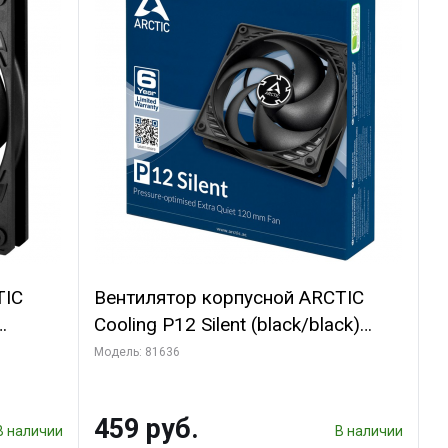
TIC
Вентилятор корпусной ARCTIC
Cooling P12 Silent (black/black)
(ACFAN00130A)
Модель: 81636
459 руб.
В наличии
В наличии