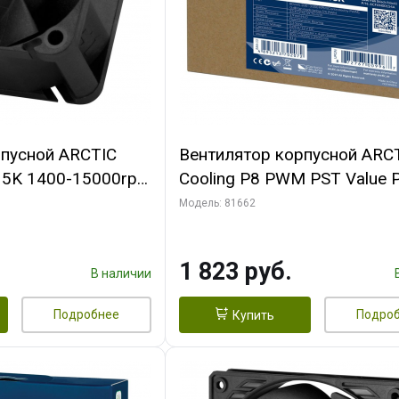
рпусной ARCTIC
Вентилятор корпусной ARC
-15K 1400-15000rpm
Cooling P8 PWM PST Value 
n-
(Black/Black) - retail
Модель: 81662
FAN00264A)
(ACFAN00154A) (702072)
1 823 руб.
В наличии
Подробнее
Подро
Купить