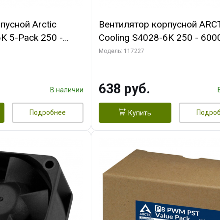
пусной Arctic
Вентилятор корпусной ARC
K 5-Pack 250 -
Cooling S4028-6K 250 - 600
Bearing 4-Pin
Dual Ball Bearing 4-Pin Fan-
Модель: 117227
 (ACFAN00273A)
Connector (ACFAN00185A)
638 руб.
В наличии
Подробнее
Подро
Купить