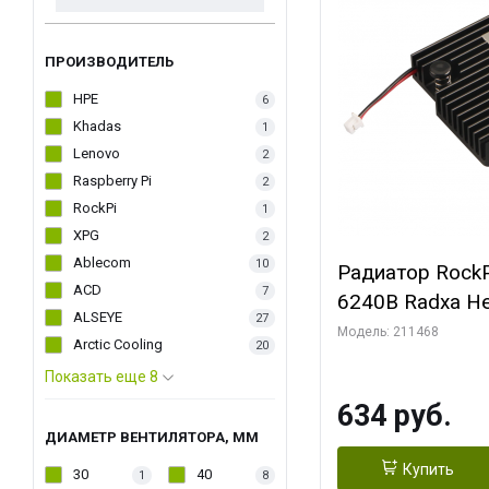
ПРОИЗВОДИТЕЛЬ
HPE
6
Khadas
1
Lenovo
2
Raspberry Pi
2
RockPi
1
XPG
2
Ablecom
10
Радиатор RockP
ACD
7
6240B Radxa He
ALSEYE
27
Модель: 211468
Arctic Cooling
20
Показать еще 8
634 руб.
ДИАМЕТР ВЕНТИЛЯТОРА, ММ
Купить
30
40
1
8