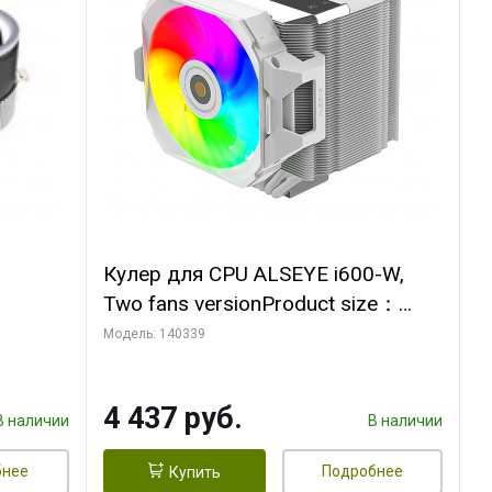
Кулер для CPU ALSEYE i600-W,
Two fans versionProduct size：
, 12V,
144x121x159mmTDP：
Модель: 140339
270WSoldering technology CD
textureApplication:Intel：
4 437 руб.
LGA115X,1200,1700,1366,2011AM
В наличии
В наличии
D：AM4
бнее
Подробнее
Купить