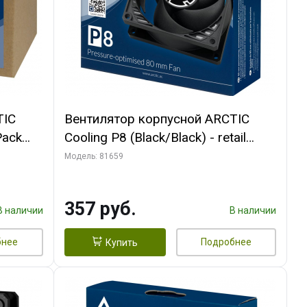
TIC
Вентилятор корпусной ARCTIC
Pack
Cooling P8 (Black/Black) - retail
(ACFAN00147A) (701990)
Модель: 81659
357 руб.
В наличии
В наличии
бнее
Подробнее
Купить