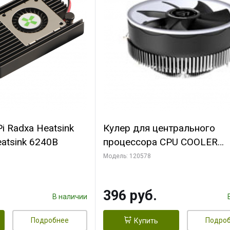
i Radxa Heatsink
Кулер для центрального
atsink 6240B
процессора CPU COOLER
109x109x68mm, 0.018-0.12A
Модель: 120578
28dBA (max ) +/-10%
396 руб.
В наличии
Подробнее
Подро
Купить