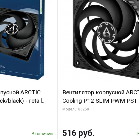
рпусной ARCTIC
Вентилятор корпусной ARC
k/black) - retail
Cooling P12 SLIM PWM PST
(701549) {56}
(ACFAN00187A) (703130)
Модель: 85250
516 руб.
В наличии