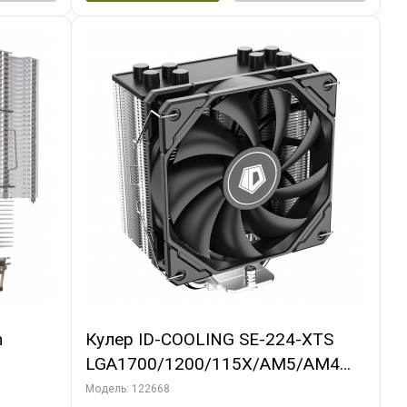
m
Кулер ID-COOLING SE-224-XTS
LGA1700/1200/115X/AM5/AM4
(10шт/кор, TDP 220W, PWM, 4
Модель: 122668