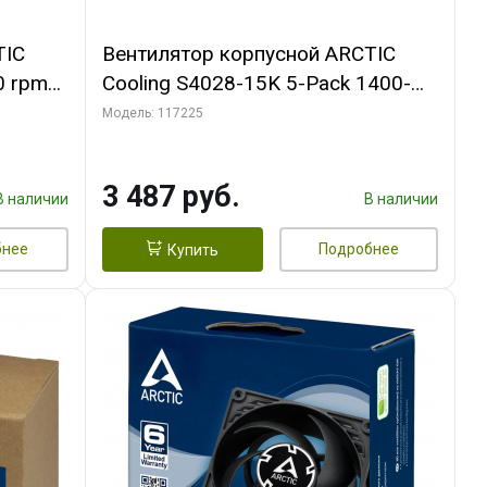
TIC
Вентилятор корпусной ARCTIC
0 rpm
Cooling S4028-15K 5-Pack 1400-
15000rpm rpm Dual Ball Bearing 4-
Модель: 117225
Pin Fan-Connector (ACFAN00274A)
3 487 руб.
В наличии
В наличии
бнее
Подробнее
Купить