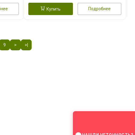
бнее
Подробнее
Купить
9
>
>|