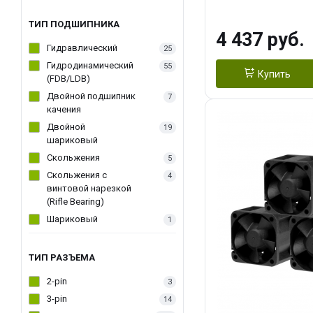
270WSoldering 
textureApplicati
ТИП ПОДШИПНИКА
4 437 руб.
LGA115X,1200,
Гидравлический
25
D：AM4、AM5Re
Гидродинамический
55
Купить
(FDB/LDB)
Двойной подшипник
7
качения
Двойной
19
шариковый
Скольжения
5
Скольжения c
4
винтовой нарезкой
(Rifle Bearing)
Шариковый
1
ТИП РАЗЪЕМА
2-pin
3
3-pin
14