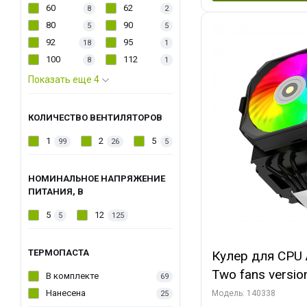
60
62
8
2
80
90
5
5
92
95
18
1
100
112
8
1
Показать еще 4
КОЛИЧЕСТВО ВЕНТИЛЯТОРОВ
1
2
5
99
26
5
НОМИНАЛЬНОЕ НАПРЯЖЕНИЕ
ПИТАНИЯ, В
5
12
5
125
ТЕРМОПАСТА
Кулер для CPU 
Two fans versio
В комплекте
69
144x121x159
Нанесена
Модель: 140338
25