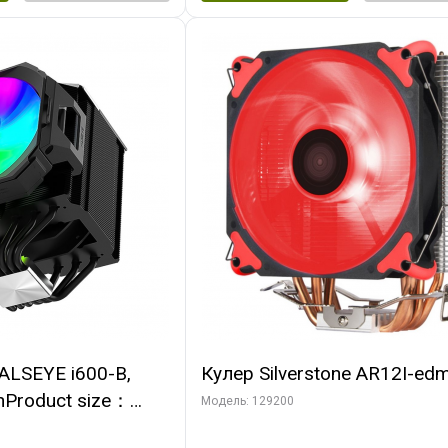
ALSEYE i600-B,
Кулер Silverstone AR12I-ed
nProduct size：
Модель: 129200
mmTDP：