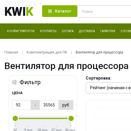
KWI
K
Каталог
КОНФИГУРАТОР ПК
КОНТАКТЫ
ОПЛАТА
ДОСТАВКА
ГАРАНТИЯ
О КОМ
Главная
Комплектующие для ПК
Вентилятор для процессора
Вентилятор для процессора
Сортировка:
Фильтр
ЦЕНА
-
руб.
92
9 тыс.
18 тыс.
27 тыс.
36 тыс.