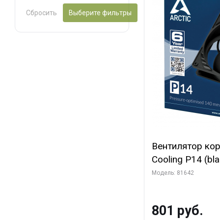
Сбросить
Выберите фильтры
Вентилятор ко
Cooling P14 (blac
(ACFAN00123A) 
Модель: 81642
801 руб.