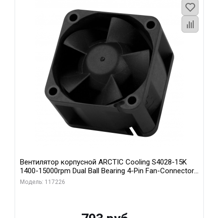
Вентилятор корпусной ARCTIC Cooling S4028-15K
1400-15000rpm Dual Ball Bearing 4-Pin Fan-Connector
(ACFAN00264A)
Модель: 117226