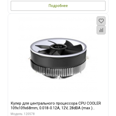
Подробнее
Кулер для центрального процессора CPU COOLER
109x109x68mm, 0.018-0.12A, 12V, 28dBA (max )
+/-10%
Модель: 120578