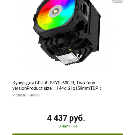
Кулер для CPU ALSEYE i600-B, Two fans
versionProduct size：144x121x159mmTDP：
270WSoldering technology CD textureApplication:Intel：
Модель: 140338
LGA115X,1200,1700,1366,2011AMD：AM4、AM5Retail
4 437 руб.
В наличии