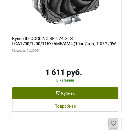
Кулер ID-COOLING SE-224-XTS
LGA1700/1200/115X/AM5/AM4 (10шт/кор, TDP 220W,
PWM, 4 тепл.трубки прямого контакта, FAN 120mm)
Модель: 122668
RET
1 611 руб.
В наличии
Купить
Подробнее