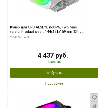
Кулер для CPU ALSEYE i600-W, Two fans
versionProduct size：144x121x159mmTDP：
270WSoldering technology CD textureApplication:Intel：
Модель: 140339
LGA115X,1200,1700,1366,2011AMD：AM4
4 437 руб.
В наличии
Купить
Подробнее