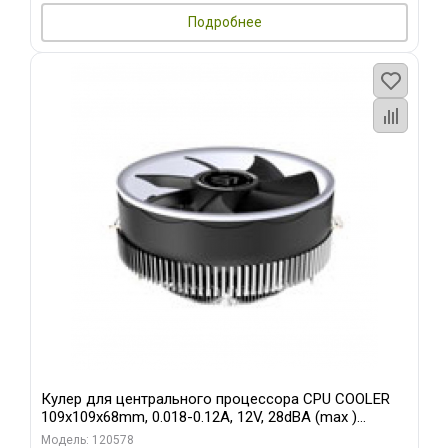
Подробнее
Кулер для центрального процессора CPU COOLER
109x109x68mm, 0.018-0.12A, 12V, 28dBA (max )
+/-10%
Модель: 120578