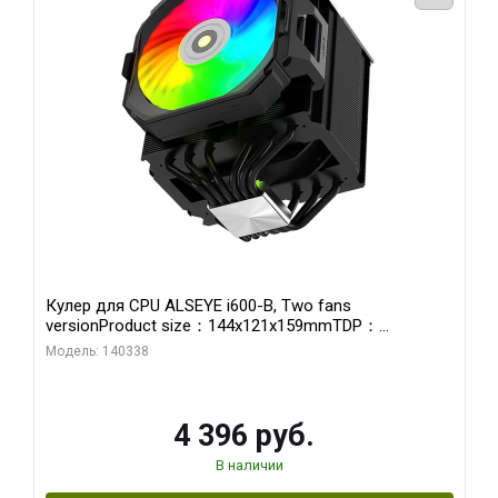
Кулер для CPU ALSEYE i600-B, Two fans
versionProduct size：144x121x159mmTDP：
270WSoldering technology CD textureApplication:Intel：
Модель: 140338
LGA115X,1200,1700,1366,2011AMD：AM4、AM5Retail
4 396 руб.
В наличии