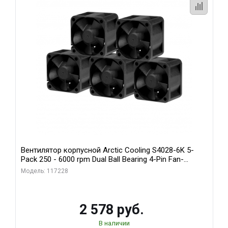
Вентилятор корпусной Arctic Cooling S4028-6K 5-
Pack 250 - 6000 rpm Dual Ball Bearing 4-Pin Fan-
Connector (ACFAN00273A)
Модель: 117228
2 578 руб.
В наличии