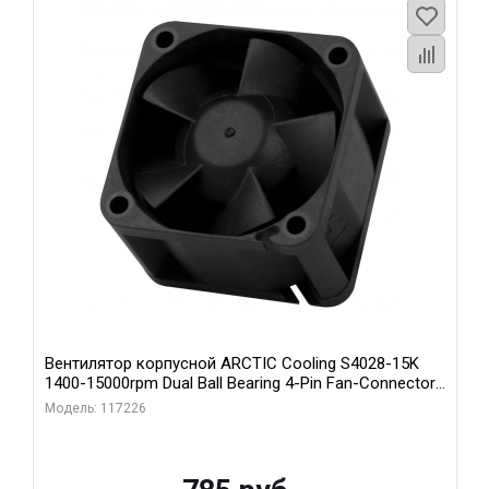
Вентилятор корпусной ARCTIC Cooling S4028-15K
1400-15000rpm Dual Ball Bearing 4-Pin Fan-Connector
(ACFAN00264A)
Модель: 117226