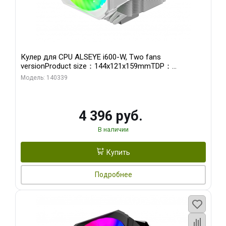
Кулер для CPU ALSEYE i600-W, Two fans
versionProduct size：144x121x159mmTDP：
270WSoldering technology CD textureApplication:Intel：
Модель: 140339
LGA115X,1200,1700,1366,2011AMD：AM4
4 396 руб.
В наличии
Купить
Подробнее