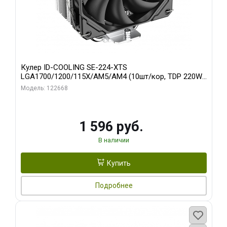
Кулер ID-COOLING SE-224-XTS
LGA1700/1200/115X/AM5/AM4 (10шт/кор, TDP 220W,
PWM, 4 тепл.трубки прямого контакта, FAN 120mm)
Модель: 122668
RET
1 596 руб.
В наличии
Купить
Подробнее