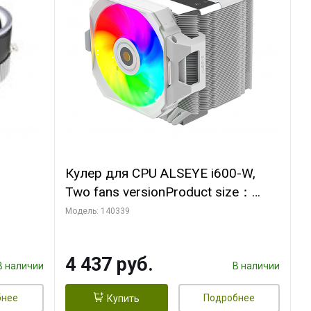
Кулер для CPU ALSEYE i600-W,
Two fans versionProduct size：
, 12V,
144x121x159mmTDP：
Модель: 140339
270WSoldering technology CD
textureApplication:Intel：
4 437 руб.
LGA115X,1200,1700,1366,2011AM
В наличии
В наличии
D：AM4
бнее
Подробнее
Купить