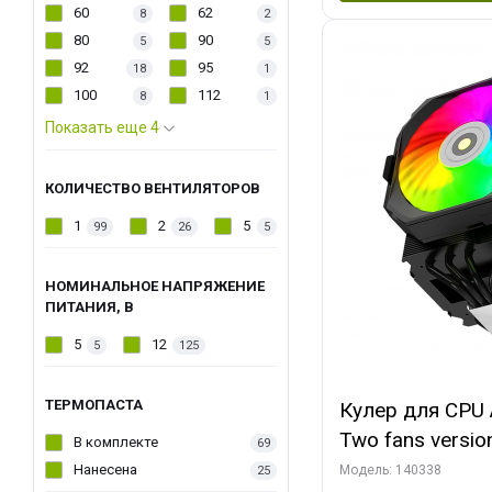
60
62
8
2
80
90
5
5
92
95
18
1
100
112
8
1
Показать еще 4
КОЛИЧЕСТВО ВЕНТИЛЯТОРОВ
1
2
5
99
26
5
НОМИНАЛЬНОЕ НАПРЯЖЕНИЕ
ПИТАНИЯ, В
5
12
5
125
ТЕРМОПАСТА
Кулер для CPU 
Two fans versio
В комплекте
69
144x121x159
Нанесена
Модель: 140338
25