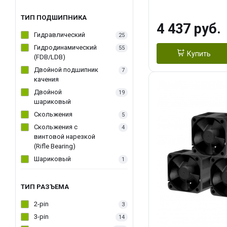
270WSoldering 
textureApplicati
ТИП ПОДШИПНИКА
4 437 руб.
LGA115X,1200,
Гидравлический
25
D：AM4、AM5Re
Гидродинамический
55
Купить
(FDB/LDB)
Двойной подшипник
7
качения
Двойной
19
шариковый
Скольжения
5
Скольжения c
4
винтовой нарезкой
(Rifle Bearing)
Шариковый
1
ТИП РАЗЪЕМА
2-pin
3
3-pin
14