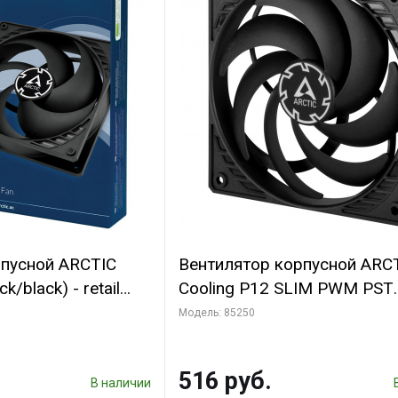
рпусной ARCTIC
Вентилятор корпусной ARC
k/black) - retail
Cooling P12 SLIM PWM PST
(701549) {56}
(ACFAN00187A) (703130)
Модель: 85250
516 руб.
В наличии