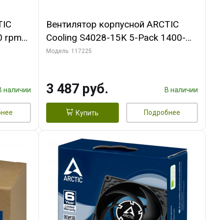
TIC
Вентилятор корпусной ARCTIC
0 rpm
Cooling S4028-15K 5-Pack 1400-
15000rpm rpm Dual Ball Bearing 4-
Модель: 117225
Pin Fan-Connector (ACFAN00274A)
3 487 руб.
В наличии
В наличии
бнее
Подробнее
Купить