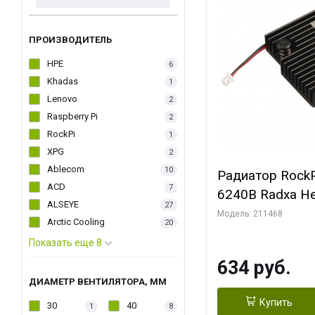
ПРОИЗВОДИТЕЛЬ
HPE
6
Khadas
1
Lenovo
2
Raspberry Pi
2
RockPi
1
XPG
2
Ablecom
10
Радиатор RockP
ACD
7
6240B Radxa He
ALSEYE
27
Модель: 211468
Arctic Cooling
20
Показать еще 8
634 руб.
ДИАМЕТР ВЕНТИЛЯТОРА, ММ
Купить
30
40
1
8