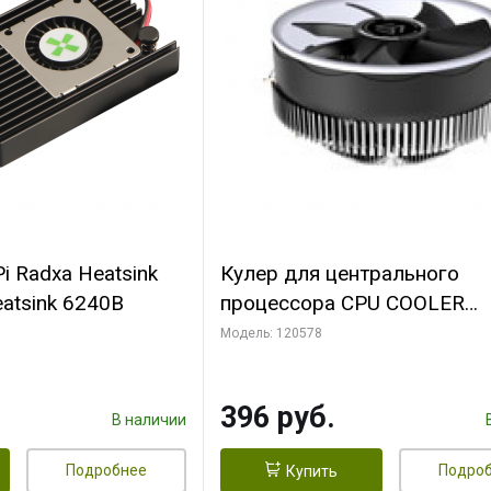
i Radxa Heatsink
Кулер для центрального
atsink 6240B
процессора CPU COOLER
109x109x68mm, 0.018-0.12A
Модель: 120578
28dBA (max ) +/-10%
396 руб.
В наличии
Подробнее
Подро
Купить