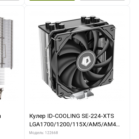
m
Кулер ID-COOLING SE-224-XTS
LGA1700/1200/115X/AM5/AM4
(10шт/кор, TDP 220W, PWM, 4
Модель: 122668