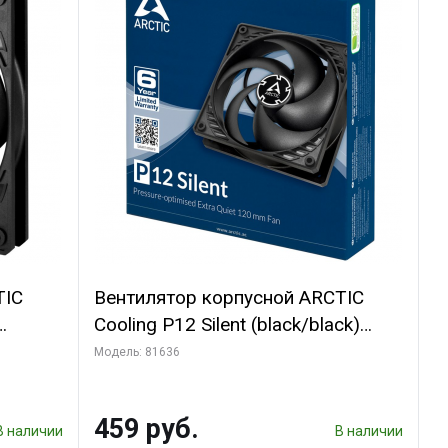
TIC
Вентилятор корпусной ARCTIC
Cooling P12 Silent (black/black)
(ACFAN00130A)
Модель: 81636
459 руб.
В наличии
В наличии