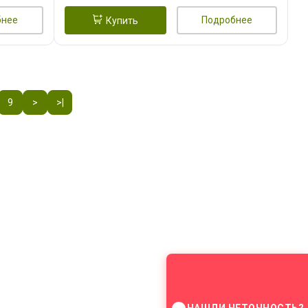
бнее
Подробнее
Купить
9
>
>|