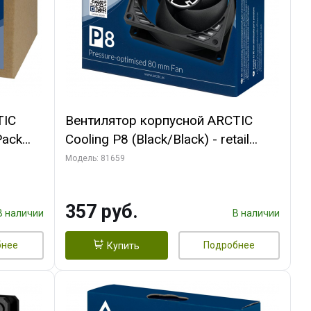
TIC
Вентилятор корпусной ARCTIC
Pack
Cooling P8 (Black/Black) - retail
(ACFAN00147A) (701990)
Модель: 81659
357 руб.
В наличии
В наличии
бнее
Подробнее
Купить