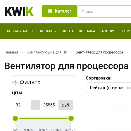
KWI
K
Каталог
КОНФИГУРАТОР ПК
КОНТАКТЫ
ОПЛАТА
ДОСТАВКА
ГАРАНТИЯ
О КОМ
Главная
Комплектующие для ПК
Вентилятор для процессора
Вентилятор для процессора
Сортировка:
Фильтр
ЦЕНА
-
руб.
92
9 тыс.
18 тыс.
27 тыс.
36 тыс.