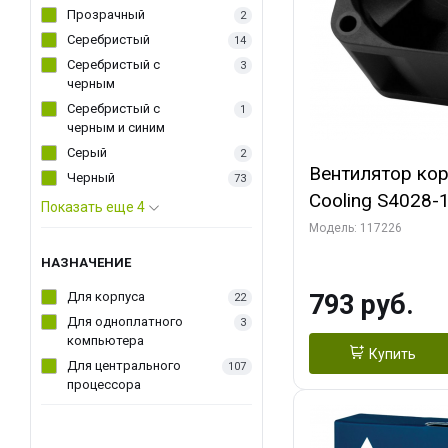
Прозрачный
2
Серебристый
14
Серебристый с
3
черным
Серебристый с
1
черным и синим
Серый
2
Вентилятор ко
Черный
73
Cooling S4028
Показать еще 4
Dual Ball Bearing 4-Pin Fa
Модель: 117226
Connector (AC
НАЗНАЧЕНИЕ
Для корпуса
793 руб.
22
Для одноплатного
3
компьютера
Купить
Для центрального
107
процессора