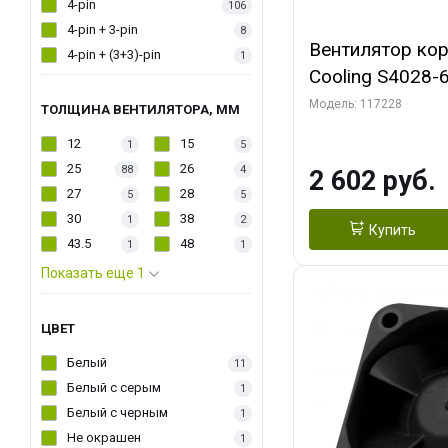
4-pin
106
4-pin + 3-pin
8
Вентилятор кор
4-pin + (3+3)-pin
1
Cooling S4028-6
6000 rpm Dual Ball 
Модель: 117228
ТОЛЩИНА ВЕНТИЛЯТОРА, ММ
Fan-Connector
12
15
1
5
25
26
88
4
2 602 руб.
27
28
5
5
30
38
1
2
Купить
43.5
48
1
1
Показать еще 1
ЦВЕТ
Белый
11
Белый с серым
1
Белый с черным
1
Не окрашен
1