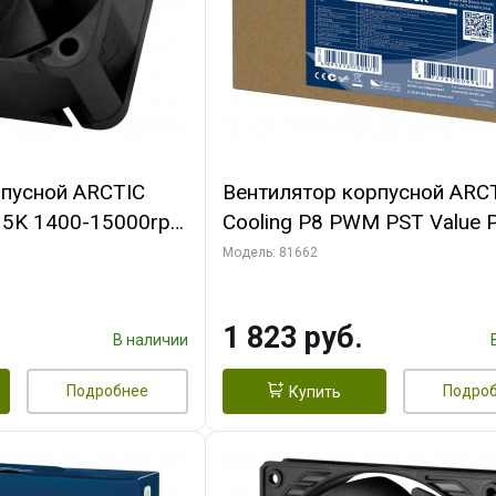
рпусной ARCTIC
Вентилятор корпусной ARC
-15K 1400-15000rpm
Cooling P8 PWM PST Value 
n-
(Black/Black) - retail
Модель: 81662
FAN00264A)
(ACFAN00154A) (702072)
1 823 руб.
В наличии
Подробнее
Подро
Купить