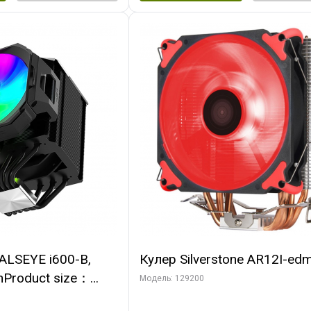
ALSEYE i600-B,
Кулер Silverstone AR12I-ed
nProduct size：
Модель: 129200
mmTDP：