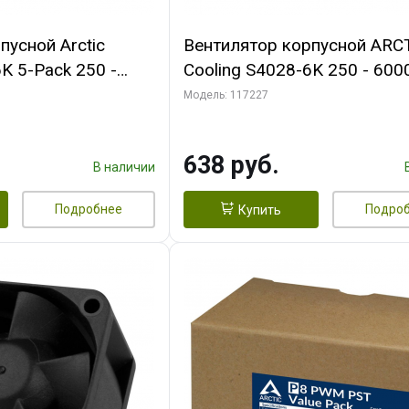
пусной Arctic
Вентилятор корпусной ARC
K 5-Pack 250 -
Cooling S4028-6K 250 - 600
Bearing 4-Pin
Dual Ball Bearing 4-Pin Fan-
Модель: 117227
 (ACFAN00273A)
Connector (ACFAN00185A)
638 руб.
В наличии
Подробнее
Подро
Купить