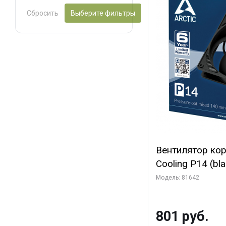
Сбросить
Выберите фильтры
Вентилятор ко
Cooling P14 (blac
(ACFAN00123A) 
Модель: 81642
801 руб.