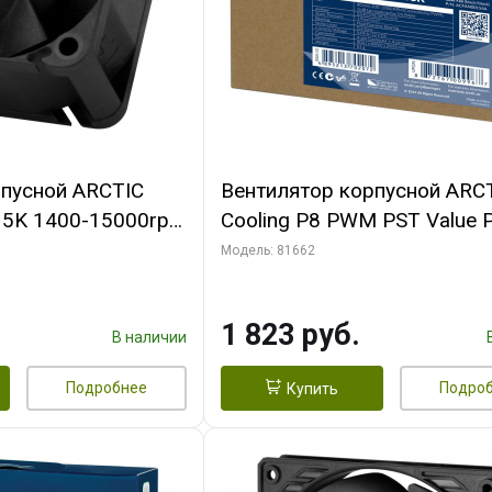
рпусной ARCTIC
Вентилятор корпусной ARC
-15K 1400-15000rpm
Cooling P8 PWM PST Value 
n-
(Black/Black) - retail
Модель: 81662
FAN00264A)
(ACFAN00154A) (702072)
1 823 руб.
В наличии
Подробнее
Подро
Купить