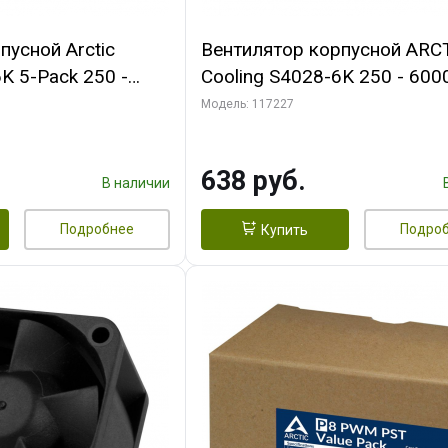
пусной Arctic
Вентилятор корпусной ARC
K 5-Pack 250 -
Cooling S4028-6K 250 - 600
Bearing 4-Pin
Dual Ball Bearing 4-Pin Fan-
Модель: 117227
 (ACFAN00273A)
Connector (ACFAN00185A)
638 руб.
В наличии
Подробнее
Подро
Купить