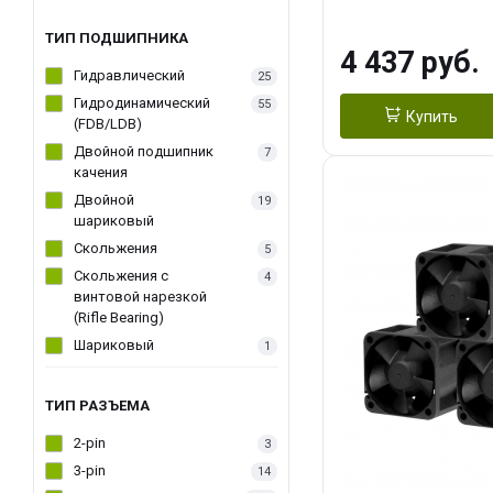
270WSoldering 
textureApplicati
ТИП ПОДШИПНИКА
4 437 руб.
LGA115X,1200,
Гидравлический
25
D：AM4、AM5Re
Гидродинамический
55
Купить
(FDB/LDB)
Двойной подшипник
7
качения
Двойной
19
шариковый
Скольжения
5
Скольжения c
4
винтовой нарезкой
(Rifle Bearing)
Шариковый
1
ТИП РАЗЪЕМА
2-pin
3
3-pin
14