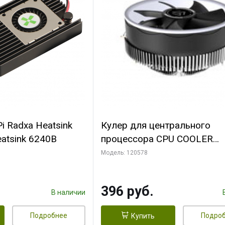
i Radxa Heatsink
Кулер для центрального
atsink 6240B
процессора CPU COOLER
109x109x68mm, 0.018-0.12A
Модель: 120578
28dBA (max ) +/-10%
396 руб.
В наличии
Подробнее
Подро
Купить