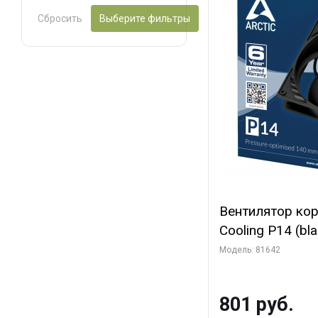
Сбросить
Выберите фильтры
Вентилятор ко
Cooling P14 (blac
(ACFAN00123A) 
Модель: 81642
801 руб.