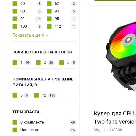
60
62
8
2
80
90
5
5
92
95
18
1
100
112
8
1
Показать еще 4
КОЛИЧЕСТВО ВЕНТИЛЯТОРОВ
1
2
5
99
26
5
НОМИНАЛЬНОЕ НАПРЯЖЕНИЕ
ПИТАНИЯ, В
5
12
5
125
ТЕРМОПАСТА
Кулер для CPU 
Two fans versio
В комплекте
69
144x121x159
Нанесена
Модель: 140338
25