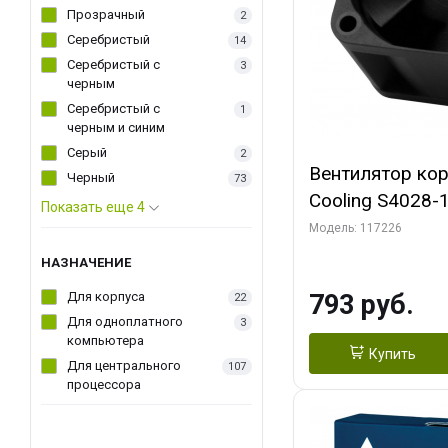
Прозрачный
2
Серебристый
14
Серебристый с
3
черным
Серебристый с
1
черным и синим
Серый
2
Вентилятор ко
Черный
73
Cooling S4028
Показать еще 4
Dual Ball Bearing 4-Pin Fa
Модель: 117226
Connector (AC
НАЗНАЧЕНИЕ
Для корпуса
793 руб.
22
Для одноплатного
3
компьютера
Купить
Для центрального
107
процессора