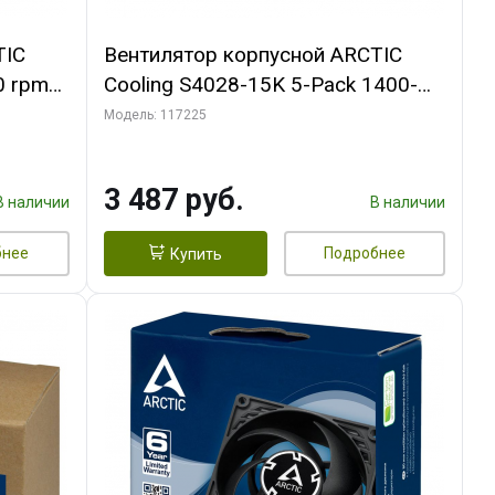
TIC
Вентилятор корпусной ARCTIC
0 rpm
Cooling S4028-15K 5-Pack 1400-
15000rpm rpm Dual Ball Bearing 4-
Модель: 117225
Pin Fan-Connector (ACFAN00274A)
3 487 руб.
В наличии
В наличии
бнее
Подробнее
Купить