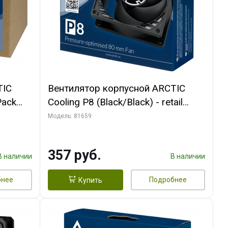
TIC
Вентилятор корпусной ARCTIC
Pack
Cooling P8 (Black/Black) - retail
(ACFAN00147A) (701990)
Модель: 81659
357 руб.
В наличии
В наличии
бнее
Подробнее
Купить