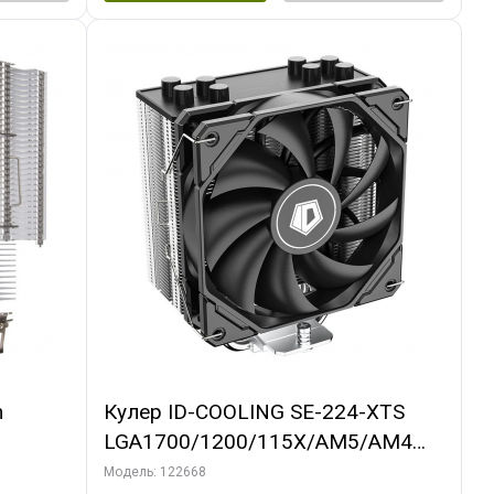
m
Кулер ID-COOLING SE-224-XTS
LGA1700/1200/115X/AM5/AM4
(10шт/кор, TDP 220W, PWM, 4
Модель: 122668