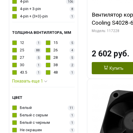
4-pin
106
4-pin + 3-pin
8
Вентилятор кор
4-pin + (3+3)-pin
1
Cooling S4028-6
6000 rpm Dual Ball 
Модель: 117228
ТОЛЩИНА ВЕНТИЛЯТОРА, ММ
Fan-Connector
12
15
1
5
25
26
88
4
2 602 руб.
27
28
5
5
30
38
1
2
Купить
43.5
48
1
1
Показать еще 1
ЦВЕТ
Белый
11
Белый с серым
1
Белый с черным
1
Не окрашен
1