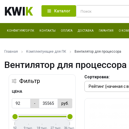
KWI
K
Каталог
КОНФИГУРАТОР ПК
КОНТАКТЫ
ОПЛАТА
ДОСТАВКА
ГАРАНТИЯ
О КОМ
Главная
Комплектующие для ПК
Вентилятор для процессора
Вентилятор для процессора
Сортировка:
Фильтр
ЦЕНА
-
руб.
92
9 тыс.
18 тыс.
27 тыс.
36 тыс.