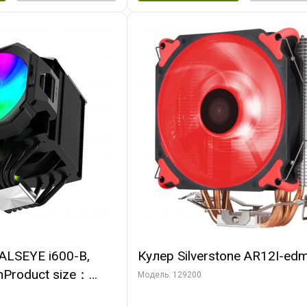
ALSEYE i600-B,
Кулер Silverstone AR12I-ed
nProduct size：
Модель: 129200
mmTDP：