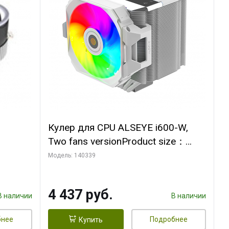
Кулер для CPU ALSEYE i600-W,
Two fans versionProduct size：
, 12V,
144x121x159mmTDP：
Модель: 140339
270WSoldering technology CD
textureApplication:Intel：
4 437 руб.
LGA115X,1200,1700,1366,2011AM
В наличии
В наличии
D：AM4
бнее
Подробнее
Купить