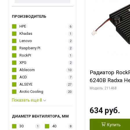
ПРОИЗВОДИТЕЛЬ
HPE
6
Khadas
1
Lenovo
2
Raspberry Pi
2
RockPi
1
XPG
2
Ablecom
10
Радиатор RockP
ACD
7
6240B Radxa He
ALSEYE
27
Модель: 211468
Arctic Cooling
20
Показать еще 8
634 руб.
ДИАМЕТР ВЕНТИЛЯТОРА, ММ
Купить
30
40
1
8