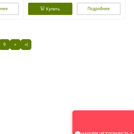
бнее
Подробнее
Купить
9
>
>|