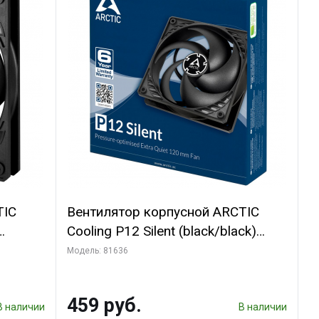
TIC
Вентилятор корпусной ARCTIC
Cooling P12 Silent (black/black)
(ACFAN00130A)
Модель: 81636
459 руб.
В наличии
В наличии