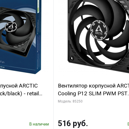
рпусной ARCTIC
Вентилятор корпусной ARC
k/black) - retail
Cooling P12 SLIM PWM PST
(701549) {56}
(ACFAN00187A) (703130)
Модель: 85250
516 руб.
В наличии