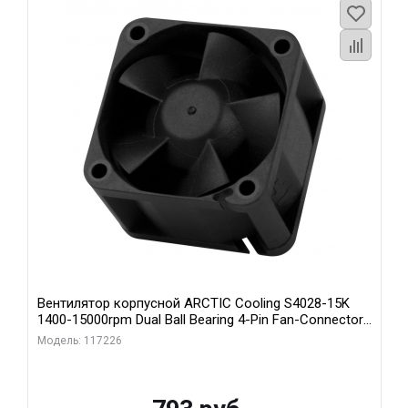
Вентилятор корпусной ARCTIC Cooling S4028-15K
1400-15000rpm Dual Ball Bearing 4-Pin Fan-Connector
(ACFAN00264A)
Модель: 117226