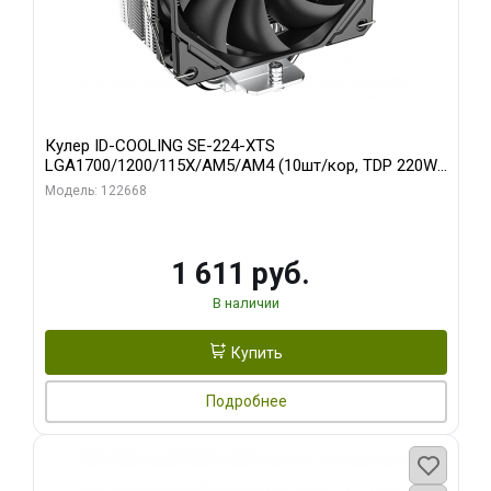
Кулер ID-COOLING SE-224-XTS
LGA1700/1200/115X/AM5/AM4 (10шт/кор, TDP 220W,
PWM, 4 тепл.трубки прямого контакта, FAN 120mm)
Модель: 122668
RET
1 611 руб.
В наличии
Купить
Подробнее