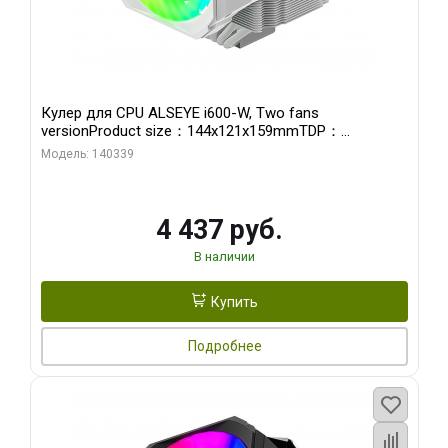
Кулер для CPU ALSEYE i600-W, Two fans
versionProduct size：144x121x159mmTDP：
270WSoldering technology CD textureApplication:Intel：
Модель: 140339
LGA115X,1200,1700,1366,2011AMD：AM4
4 437 руб.
В наличии
Купить
Подробнее