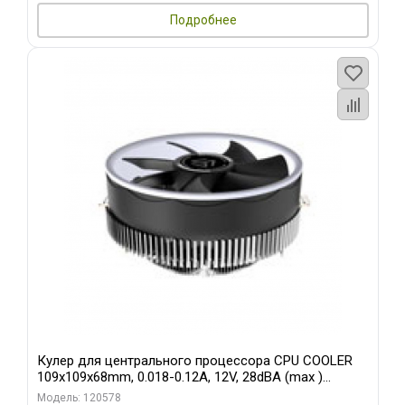
Подробнее
Кулер для центрального процессора CPU COOLER
109x109x68mm, 0.018-0.12A, 12V, 28dBA (max )
+/-10%
Модель: 120578