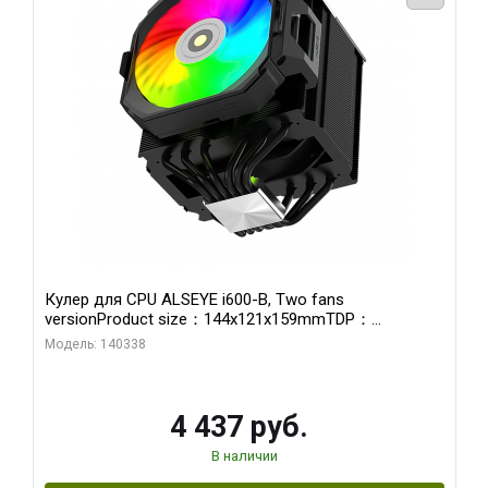
Кулер для CPU ALSEYE i600-B, Two fans
versionProduct size：144x121x159mmTDP：
270WSoldering technology CD textureApplication:Intel：
Модель: 140338
LGA115X,1200,1700,1366,2011AMD：AM4、AM5Retail
4 437 руб.
В наличии