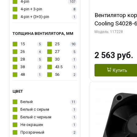
4-pin
107
4-pin + 3-pin
8
Вентилятор кор
4-pin + (3+3)-pin
1
Cooling S4028-6
6000 rpm Dual Ball 
Модель: 117228
ТОЛЩИНА ВЕНТИЛЯТОРА, ММ
Fan-Connector
15
25
5
90
26
27
4
5
2 563 руб.
28
30
5
1
38
43.5
2
1
Купить
48
56
1
2
ЦВЕТ
Белый
11
Белый с серым
1
Белый с черным
1
Не окрашен
1
Прозрачный
2