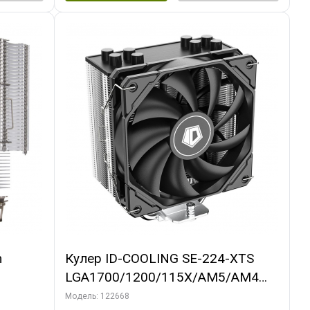
m
Кулер ID-COOLING SE-224-XTS
LGA1700/1200/115X/AM5/AM4
(10шт/кор, TDP 220W, PWM, 4
Модель: 122668