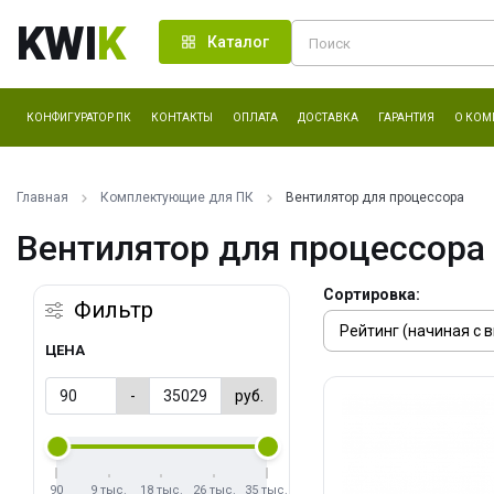
KWI
K
Каталог
КОНФИГУРАТОР ПК
КОНТАКТЫ
ОПЛАТА
ДОСТАВКА
ГАРАНТИЯ
О КОМ
Главная
Комплектующие для ПК
Вентилятор для процессора
Вентилятор для процессора
Сортировка:
Фильтр
ЦЕНА
-
руб.
90
9 тыс.
18 тыс.
26 тыс.
35 тыс.