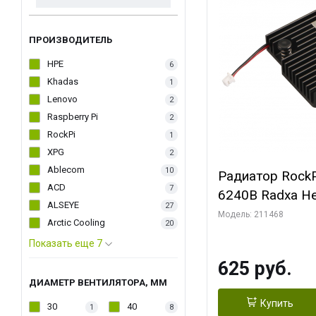
ПРОИЗВОДИТЕЛЬ
HPE
6
Khadas
1
Lenovo
2
Raspberry Pi
2
RockPi
1
XPG
2
Ablecom
10
Радиатор RockP
ACD
7
6240B Radxa He
ALSEYE
27
Модель: 211468
Arctic Cooling
20
Показать еще 7
625 руб.
ДИАМЕТР ВЕНТИЛЯТОРА, ММ
Купить
30
40
1
8