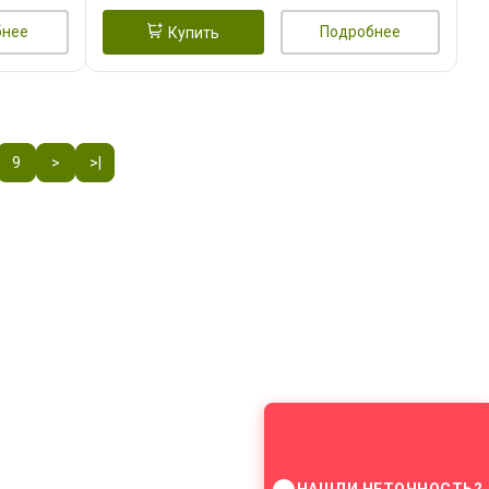
бнее
Подробнее
Купить
9
>
>|