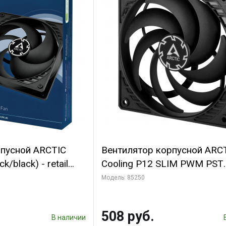
рпусной ARCTIC
Вентилятор корпусной ARC
k/black) - retail
Cooling P12 SLIM PWM PST
(701549) {56}
(ACFAN00187A) (703130)
Модель: 85250
508 руб.
В наличии