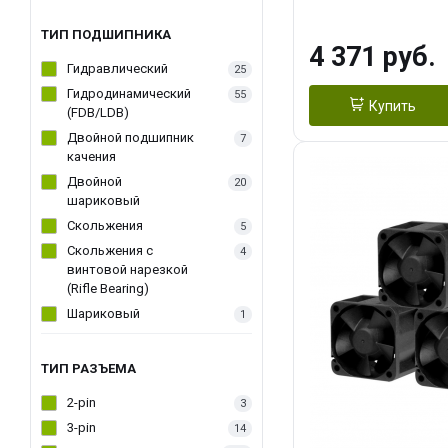
270WSoldering 
textureApplicati
ТИП ПОДШИПНИКА
4 371 руб.
LGA115X,1200,
Гидравлический
25
D：AM4、AM5Re
Гидродинамический
55
Купить
(FDB/LDB)
Двойной подшипник
7
качения
Двойной
20
шариковый
Скольжения
5
Скольжения c
4
винтовой нарезкой
(Rifle Bearing)
Шариковый
1
ТИП РАЗЪЕМА
2-pin
3
3-pin
14