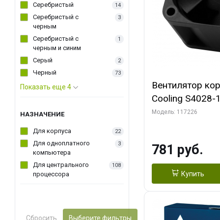
Серебристый
14
Серебристый с
3
черным
Серебристый с
1
черным и синим
Серый
2
Черный
73
Вентилятор ко
Показать еще 4
Cooling S4028
Dual Ball Bearing 4-Pin Fa
Модель: 117226
НАЗНАЧЕНИЕ
Connector (AC
Для корпуса
22
Для одноплатного
3
781 руб.
компьютера
Для центрального
108
Купить
процессора
Сбросить
Выберите фильтры