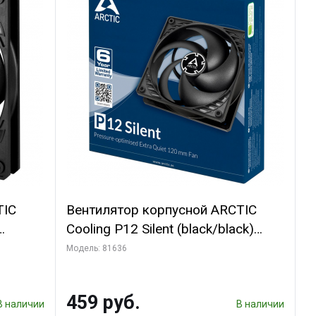
TIC
Вентилятор корпусной ARCTIC
Cooling P12 Silent (black/black)
(ACFAN00130A)
Модель: 81636
459 руб.
В наличии
В наличии