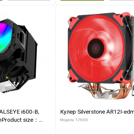
ALSEYE i600-B,
Кулер Silverstone AR12I-ed
nProduct size：
Модель: 129200
mmTDP：