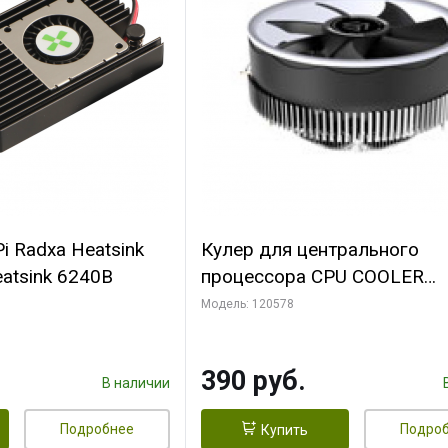
i Radxa Heatsink
Кулер для центрального
atsink 6240B
процессора CPU COOLER
109x109x68mm, 0.018-0.12A
Модель: 120578
28dBA (max ) +/-10%
390 руб.
В наличии
Подробнее
Подро
Купить