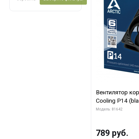
Вентилятор ко
Cooling P14 (blac
(ACFAN00123A) 
Модель: 81642
789 руб.