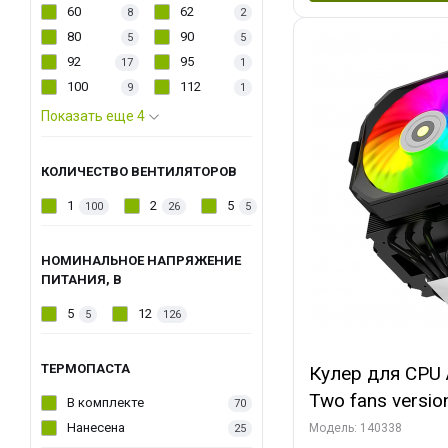
60
62
8
2
80
90
5
5
92
95
17
1
100
112
9
1
Показать еще 4
КОЛИЧЕСТВО ВЕНТИЛЯТОРОВ
1
2
5
100
26
5
НОМИНАЛЬНОЕ НАПРЯЖЕНИЕ
ПИТАНИЯ, В
5
12
5
126
ТЕРМОПАСТА
Кулер для CPU 
Two fans versio
В комплекте
70
144x121x159
Нанесена
Модель: 140338
25