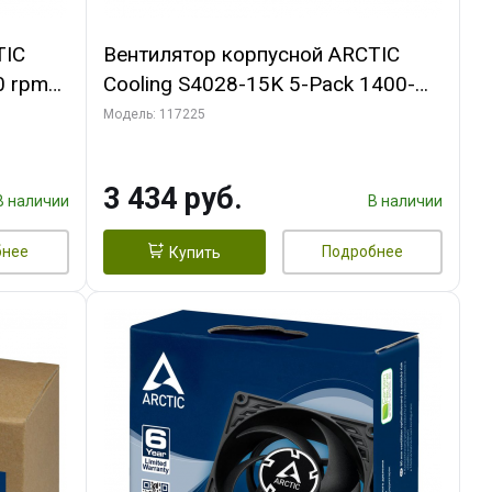
TIC
Вентилятор корпусной ARCTIC
0 rpm
Cooling S4028-15K 5-Pack 1400-
15000rpm rpm Dual Ball Bearing 4-
Модель: 117225
Pin Fan-Connector (ACFAN00274A)
3 434 руб.
В наличии
В наличии
бнее
Подробнее
Купить