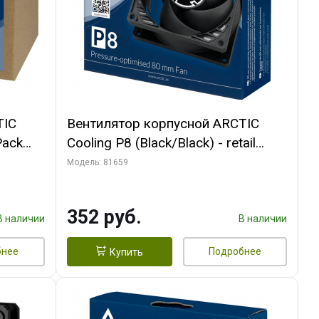
TIC
Вентилятор корпусной ARCTIC
Pack
Cooling P8 (Black/Black) - retail
(ACFAN00147A) (701990)
Модель: 81659
352 руб.
В наличии
В наличии
бнее
Подробнее
Купить