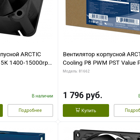
рпусной ARCTIC
Вентилятор корпусной ARC
-15K 1400-15000rpm
Cooling P8 PWM PST Value 
n-
(Black/Black) - retail
Модель: 81662
FAN00264A)
(ACFAN00154A) (702072)
1 796 руб.
В наличии
Подробнее
Подро
Купить