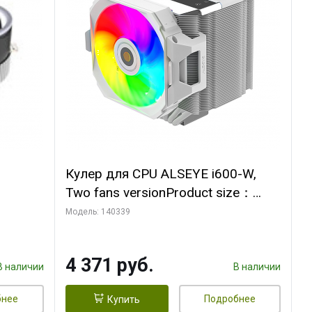
Кулер для CPU ALSEYE i600-W,
Two fans versionProduct size：
, 12V,
144x121x159mmTDP：
Модель: 140339
270WSoldering technology CD
textureApplication:Intel：
4 371 руб.
LGA115X,1200,1700,1366,2011AM
В наличии
В наличии
D：AM4
бнее
Подробнее
Купить