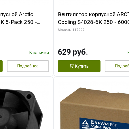
пусной Arctic
Вентилятор корпусной ARC
K 5-Pack 250 -
Cooling S4028-6K 250 - 600
Bearing 4-Pin
Dual Ball Bearing 4-Pin Fan-
Модель: 117227
 (ACFAN00273A)
Connector (ACFAN00185A)
629 руб.
В наличии
Подробнее
Подро
Купить