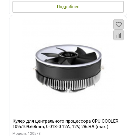
Подробнее
Кулер для центрального процессора CPU COOLER
109x109x68mm, 0.018-0.12A, 12V, 28dBA (max )
+/-10%
Модель: 120578