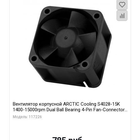
Вентилятор корпусной ARCTIC Cooling S4028-15K
1400-15000rpm Dual Ball Bearing 4-Pin Fan-Connector
(ACFAN00264A)
Модель: 117226