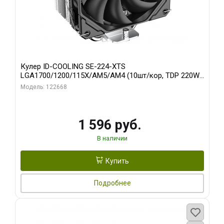
Кулер ID-COOLING SE-224-XTS
LGA1700/1200/115X/AM5/AM4 (10шт/кор, TDP 220W,
PWM, 4 тепл.трубки прямого контакта, FAN 120mm)
Модель: 122668
RET
1 596 руб.
В наличии
Купить
Подробнее