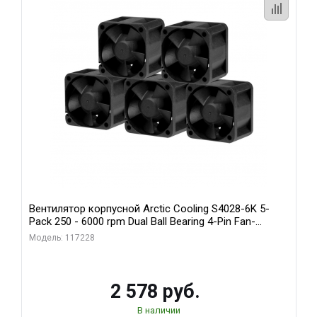
Вентилятор корпусной Arctic Cooling S4028-6K 5-
Pack 250 - 6000 rpm Dual Ball Bearing 4-Pin Fan-
Connector (ACFAN00273A)
Модель: 117228
2 578 руб.
В наличии