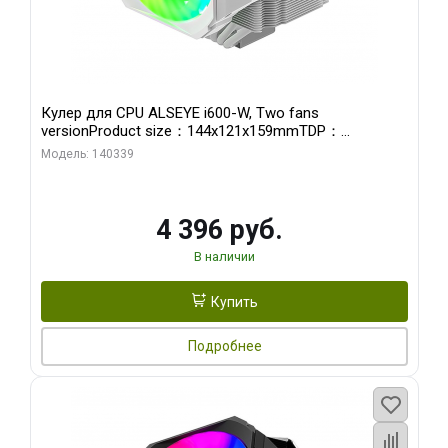
Кулер для CPU ALSEYE i600-W, Two fans
versionProduct size：144x121x159mmTDP：
270WSoldering technology CD textureApplication:Intel：
Модель: 140339
LGA115X,1200,1700,1366,2011AMD：AM4
4 396 руб.
В наличии
Купить
Подробнее