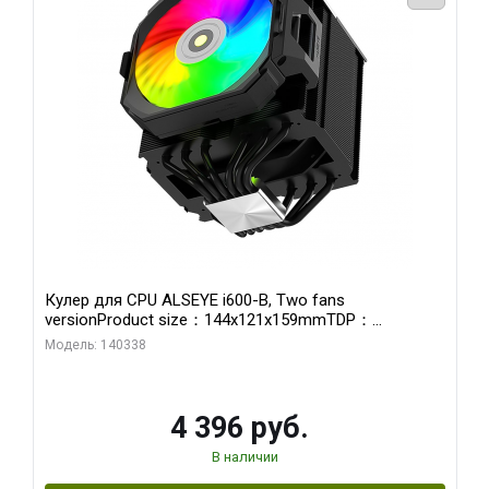
Кулер для CPU ALSEYE i600-B, Two fans
versionProduct size：144x121x159mmTDP：
270WSoldering technology CD textureApplication:Intel：
Модель: 140338
LGA115X,1200,1700,1366,2011AMD：AM4、AM5Retail
4 396 руб.
В наличии