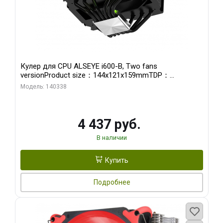
Кулер для CPU ALSEYE i600-B, Two fans
versionProduct size：144x121x159mmTDP：
270WSoldering technology CD textureApplication:Intel：
Модель: 140338
LGA115X,1200,1700,1366,2011AMD：AM4、AM5Retail
4 437 руб.
В наличии
Купить
Подробнее