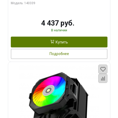
270WSoldering technology CD textureApplication:Intel：
Модель: 140339
LGA115X,1200,1700,1366,2011AMD：AM4
4 437 руб.
В наличии
Купить
Подробнее