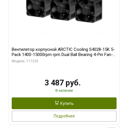
Вентилятор корпусной ARCTIC Cooling S4028-15K 5-
Pack 1400-15000rpm rpm Dual Ball Bearing 4-Pin Fan-
Connector (ACFAN00274A)
Модель: 117225
3 487 руб.
В наличии
Купить
Подробнее