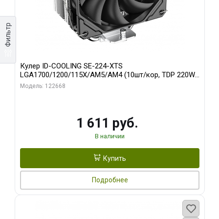
Фильтр
Кулер ID-COOLING SE-224-XTS
LGA1700/1200/115X/AM5/AM4 (10шт/кор, TDP 220W,
PWM, 4 тепл.трубки прямого контакта, FAN 120mm)
Модель: 122668
RET
1 611 руб.
В наличии
Купить
Подробнее