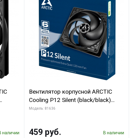
TIC
Вентилятор корпусной ARCTIC
Cooling P12 Silent (black/black)
(ACFAN00130A)
Модель: 81636
459 руб.
В наличии
В наличии