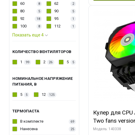
60
62
8
2
80
90
5
5
92
95
18
1
100
112
8
1
Показать еще 4
КОЛИЧЕСТВО ВЕНТИЛЯТОРОВ
1
2
5
99
26
5
НОМИНАЛЬНОЕ НАПРЯЖЕНИЕ
ПИТАНИЯ, В
5
12
5
125
ТЕРМОПАСТА
Кулер для CPU 
Two fans versio
В комплекте
69
144x121x159
Нанесена
Модель: 140338
25