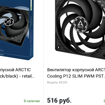
рпусной ARCTIC
Вентилятор корпусной ARC
k/black) - retail
Cooling P12 SLIM PWM PST
(701549) {56}
(ACFAN00187A) (703130)
Модель: 85250
516 руб.
В наличии