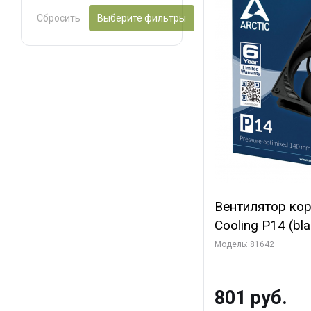
Сбросить
Выберите фильтры
Вентилятор ко
Cooling P14 (blac
(ACFAN00123A) 
Модель: 81642
801 руб.