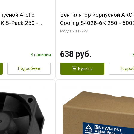
пусной Arctic
Вентилятор корпусной ARC
K 5-Pack 250 -
Cooling S4028-6K 250 - 600
Bearing 4-Pin
Dual Ball Bearing 4-Pin Fan-
Модель: 117227
 (ACFAN00273A)
Connector (ACFAN00185A)
638 руб.
В наличии
Подробнее
Подро
Купить