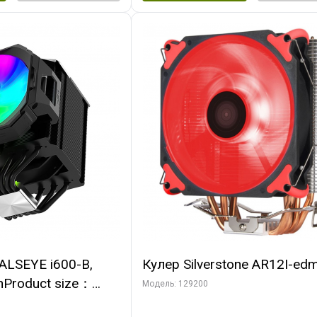
ALSEYE i600-B,
Кулер Silverstone AR12I-ed
nProduct size：
Модель: 129200
mmTDP：