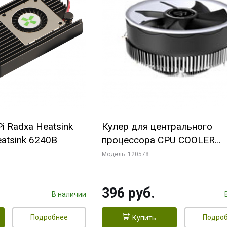
i Radxa Heatsink
Кулер для центрального
atsink 6240B
процессора CPU COOLER
109x109x68mm, 0.018-0.12A
Модель: 120578
28dBA (max ) +/-10%
396 руб.
В наличии
Подробнее
Подро
Купить