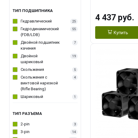
270WSoldering 
textureApplicati
ТИП ПОДШИПНИКА
4 437 руб.
LGA115X,1200,
Гидравлический
25
D：AM4、AM5Re
Гидродинамический
55
Купить
(FDB/LDB)
Двойной подшипник
7
качения
Двойной
19
шариковый
Скольжения
5
Скольжения c
4
винтовой нарезкой
(Rifle Bearing)
Шариковый
1
ТИП РАЗЪЕМА
2-pin
3
3-pin
14