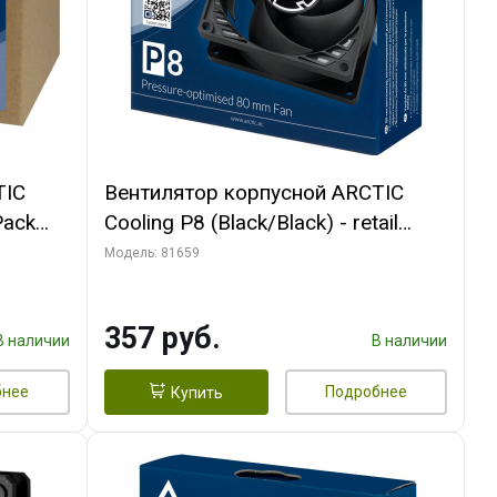
TIC
Вентилятор корпусной ARCTIC
Pack
Cooling P8 (Black/Black) - retail
(ACFAN00147A) (701990)
Модель: 81659
357 руб.
В наличии
В наличии
бнее
Подробнее
Купить