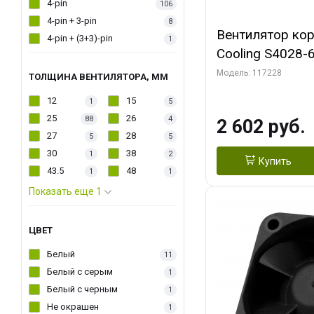
4-pin
106
4-pin + 3-pin
8
Вентилятор кор
4-pin + (3+3)-pin
1
Cooling S4028-6
6000 rpm Dual Ball 
Модель: 117228
ТОЛЩИНА ВЕНТИЛЯТОРА, ММ
Fan-Connector
12
15
1
5
25
26
88
4
2 602 руб.
27
28
5
5
30
38
1
2
Купить
43.5
48
1
1
Показать еще 1
ЦВЕТ
Белый
11
Белый с серым
1
Белый с черным
1
Не окрашен
1