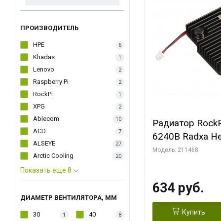
ПРОИЗВОДИТЕЛЬ
HPE
6
Khadas
1
Lenovo
2
Raspberry Pi
2
RockPi
1
XPG
2
Ablecom
10
Радиатор RockP
ACD
7
6240B Radxa He
ALSEYE
27
Модель: 211468
Arctic Cooling
20
Показать еще 8
634 руб.
ДИАМЕТР ВЕНТИЛЯТОРА, ММ
Купить
30
40
1
8