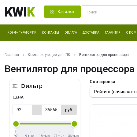
KWI
K
Каталог
КОНФИГУРАТОР ПК
КОНТАКТЫ
ОПЛАТА
ДОСТАВКА
ГАРАНТИЯ
О КОМ
Главная
Комплектующие для ПК
Вентилятор для процессора
Вентилятор для процессора
Сортировка:
Фильтр
ЦЕНА
-
руб.
92
9 тыс.
18 тыс.
27 тыс.
36 тыс.