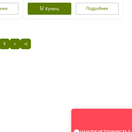
бнее
Подробнее
Купить
9
>
>|