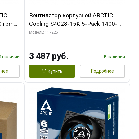
TIC
Вентилятор корпусной ARCTIC
0 rpm
Cooling S4028-15K 5-Pack 1400-
15000rpm rpm Dual Ball Bearing 4-
Модель: 117225
Pin Fan-Connector (ACFAN00274A)
3 487 руб.
В наличии
В наличии
бнее
Подробнее
Купить