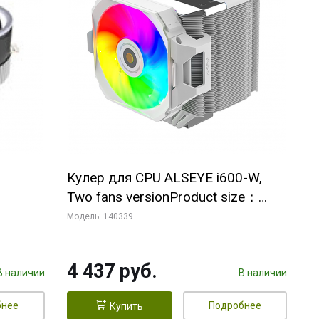
Кулер для CPU ALSEYE i600-W,
Two fans versionProduct size：
, 12V,
144x121x159mmTDP：
Модель: 140339
270WSoldering technology CD
textureApplication:Intel：
4 437 руб.
LGA115X,1200,1700,1366,2011AM
В наличии
В наличии
D：AM4
бнее
Подробнее
Купить