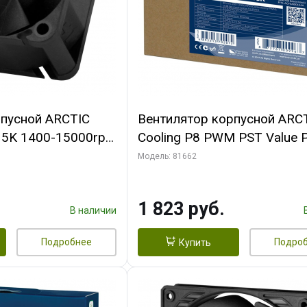
рпусной ARCTIC
Вентилятор корпусной ARC
-15K 1400-15000rpm
Cooling P8 PWM PST Value 
n-
(Black/Black) - retail
Модель: 81662
FAN00264A)
(ACFAN00154A) (702072)
1 823 руб.
В наличии
Подробнее
Подро
Купить