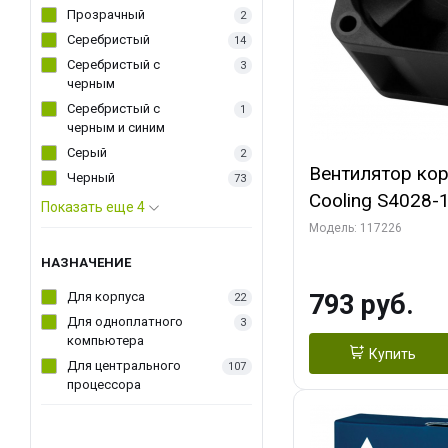
Прозрачный
2
Серебристый
14
Серебристый с
3
черным
Серебристый с
1
черным и синим
Серый
2
Вентилятор ко
Черный
73
Cooling S4028
Показать еще 4
Dual Ball Bearing 4-Pin Fa
Модель: 117226
Connector (AC
НАЗНАЧЕНИЕ
Для корпуса
793 руб.
22
Для одноплатного
3
компьютера
Купить
Для центрального
107
процессора