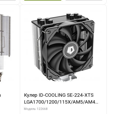
m
Кулер ID-COOLING SE-224-XTS
LGA1700/1200/115X/AM5/AM4
(10шт/кор, TDP 220W, PWM, 4
Модель: 122668