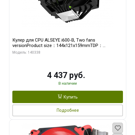
Кулер для CPU ALSEYE i600-B, Two fans
versionProduct size：144x121x159mmTDP：
270WSoldering technology CD textureApplication:Intel：
Модель: 140338
LGA115X,1200,1700,1366,2011AMD：AM4、AM5Retail
4 437 руб.
В наличии
Купить
Подробнее