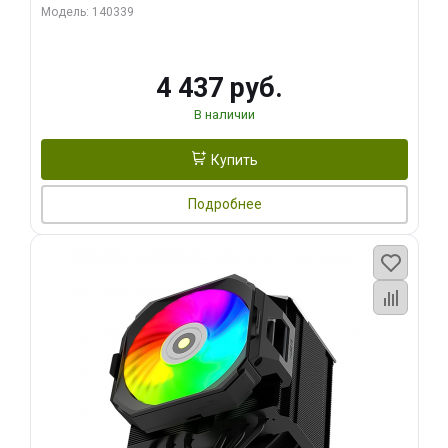
270WSoldering technology CD textureApplication:Intel：
Модель: 140339
LGA115X,1200,1700,1366,2011AMD：AM4
4 437 руб.
В наличии
Купить
Подробнее