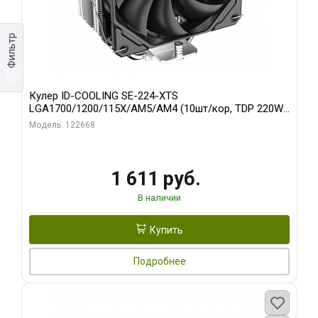
Фильтр
Кулер ID-COOLING SE-224-XTS
LGA1700/1200/115X/AM5/AM4 (10шт/кор, TDP 220W,
PWM, 4 тепл.трубки прямого контакта, FAN 120mm)
Модель: 122668
RET
1 611 руб.
В наличии
Купить
Подробнее