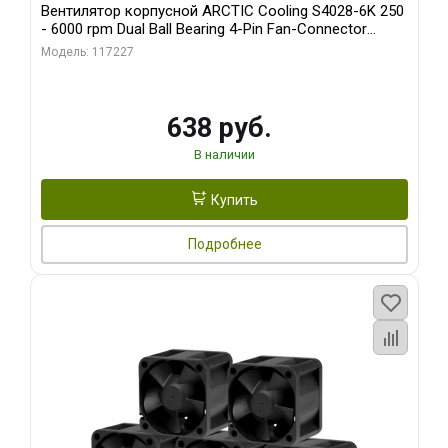
Вентилятор корпусной ARCTIC Cooling S4028-6K 250
- 6000 rpm Dual Ball Bearing 4-Pin Fan-Connector
(ACFAN00185A)
Модель: 117227
638 руб.
В наличии
Купить
Подробнее