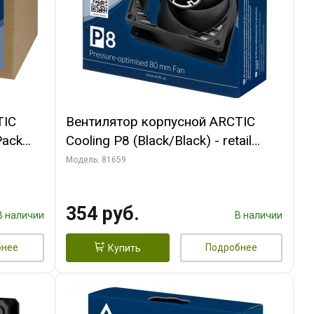
TIC
Вентилятор корпусной ARCTIC
Pack
Cooling P8 (Black/Black) - retail
(ACFAN00147A) (701990)
Модель: 81659
354 руб.
В наличии
В наличии
бнее
Подробнее
Купить