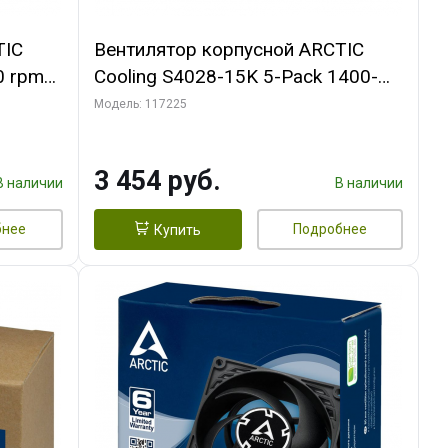
TIC
Вентилятор корпусной ARCTIC
0 rpm
Cooling S4028-15K 5-Pack 1400-
15000rpm rpm Dual Ball Bearing 4-
Модель: 117225
Pin Fan-Connector (ACFAN00274A)
3 454 руб.
В наличии
В наличии
бнее
Подробнее
Купить