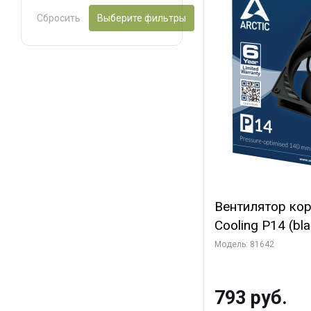
Сбросить
Выберите фильтры
Вентилятор ко
Cooling P14 (blac
(ACFAN00123A) 
Модель: 81642
793 руб.