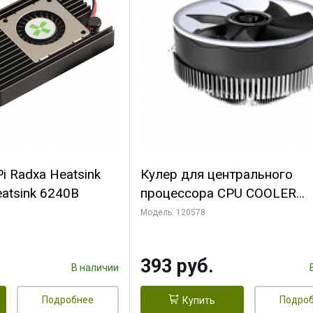
i Radxa Heatsink
Кулер для центрального
atsink 6240B
процессора CPU COOLER
109x109x68mm, 0.018-0.12A
Модель: 120578
28dBA (max ) +/-10%
393 руб.
В наличии
Подробнее
Подро
Купить