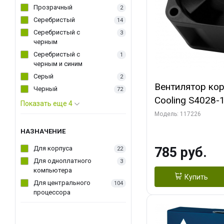
Прозрачный
2
Серебристый
14
Серебристый с
3
черным
Серебристый с
1
черным и синим
Серый
2
Вентилятор ко
Черный
72
Cooling S4028
Показать еще 4
Dual Ball Bearing 4-Pin Fa
Модель: 117226
Connector (AC
НАЗНАЧЕНИЕ
Для корпуса
785 руб.
22
Для одноплатного
3
компьютера
Купить
Для центрального
104
процессора