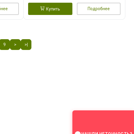
бнее
Подробнее
Купить
9
>
>|