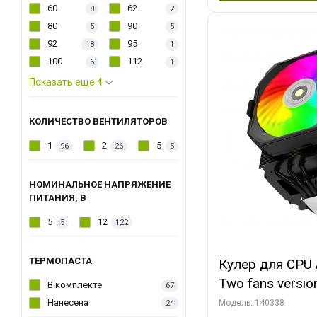
60
62
8
2
80
90
5
5
92
95
18
1
100
112
6
1
Показать еще 4
КОЛИЧЕСТВО ВЕНТИЛЯТОРОВ
1
2
5
96
26
5
НОМИНАЛЬНОЕ НАПРЯЖЕНИЕ
ПИТАНИЯ, В
5
12
5
122
ТЕРМОПАСТА
Кулер для CPU 
Two fans versio
В комплекте
67
144x121x159
Нанесена
Модель: 140338
24