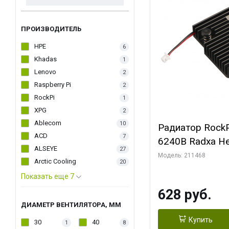
ПРОИЗВОДИТЕЛЬ
HPE
6
Khadas
1
Lenovo
2
Raspberry Pi
2
RockPi
1
XPG
2
Ablecom
10
Радиатор RockP
ACD
7
6240B Radxa He
ALSEYE
27
Модель: 211468
Arctic Cooling
20
Показать еще 7
628 руб.
ДИАМЕТР ВЕНТИЛЯТОРА, ММ
Купить
30
40
1
8