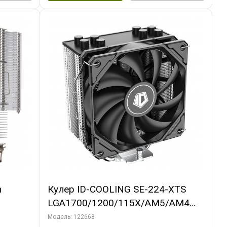
m
Кулер ID-COOLING SE-224-XTS
LGA1700/1200/115X/AM5/AM4
(10шт/кор, TDP 220W, PWM, 4
Модель: 122668