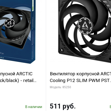
рпусной ARCTIC
Вентилятор корпусной ARC
k/black) - retail
Cooling P12 SLIM PWM PST
(701549) {56}
(ACFAN00187A) (703130)
Модель: 85250
511 руб.
В наличии