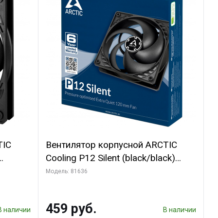
TIC
Вентилятор корпусной ARCTIC
Cooling P12 Silent (black/black)
(ACFAN00130A)
Модель: 81636
459 руб.
В наличии
В наличии