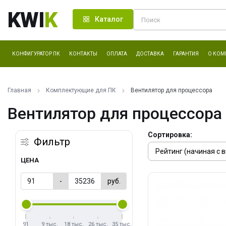
KWI
K
Каталог
КОНФИГУРАТОР ПК
КОНТАКТЫ
ОПЛАТА
ДОСТАВКА
ГАРАНТИЯ
О КОМ
Главная
Комплектующие для ПК
Вентилятор для процессора
Вентилятор для процессора
Сортировка:
Фильтр
ЦЕНА
-
руб.
91
9 тыс.
18 тыс.
26 тыс.
35 тыс.