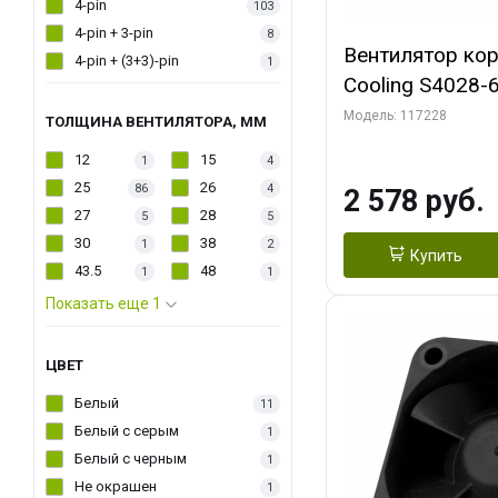
4-pin
103
4-pin + 3-pin
8
Вентилятор кор
4-pin + (3+3)-pin
1
Cooling S4028-6
6000 rpm Dual Ball 
Модель: 117228
ТОЛЩИНА ВЕНТИЛЯТОРА, ММ
Fan-Connector
12
15
1
4
25
26
86
4
2 578 руб.
27
28
5
5
30
38
1
2
Купить
43.5
48
1
1
Показать еще 1
ЦВЕТ
Белый
11
Белый с серым
1
Белый с черным
1
Не окрашен
1