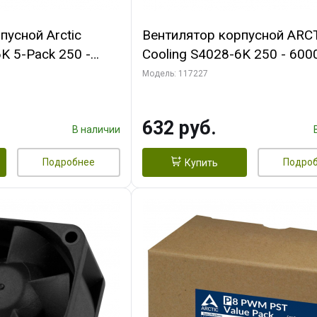
пусной Arctic
Вентилятор корпусной ARC
K 5-Pack 250 -
Cooling S4028-6K 250 - 600
Bearing 4-Pin
Dual Ball Bearing 4-Pin Fan-
Модель: 117227
 (ACFAN00273A)
Connector (ACFAN00185A)
632 руб.
В наличии
Подробнее
Подро
Купить