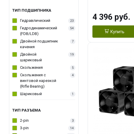
270WSoldering 
textureApplicati
ТИП ПОДШИПНИКА
4 396 руб.
LGA115X,1200,
Гидравлический
23
D：AM4、AM5Re
Гидродинамический
54
Купить
(FDB/LDB)
Двойной подшипник
7
качения
Двойной
19
шариковый
Скольжения
5
Скольжения c
4
винтовой нарезкой
(Rifle Bearing)
Шариковый
1
ТИП РАЗЪЕМА
2-pin
3
3-pin
14