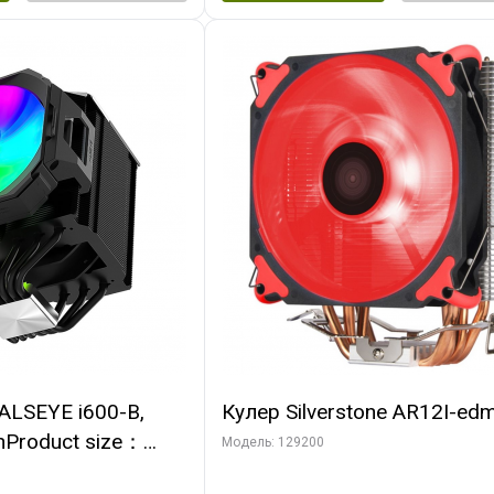
ALSEYE i600-B,
Кулер Silverstone AR12I-ed
nProduct size：
Модель: 129200
mmTDP：