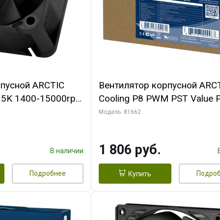
рпусной ARCTIC
Вентилятор корпусной ARC
-15K 1400-15000rpm
Cooling P8 PWM PST Value 
n-
(Black/Black) - retail
Модель: 81662
FAN00264A)
(ACFAN00154A) (702072)
1 806 руб.
В наличии
Подробнее
Подро
Купить