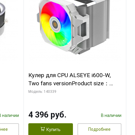
Кулер для CPU ALSEYE i600-W,
Two fans versionProduct size：
, 12V,
144x121x159mmTDP：
Модель: 140339
270WSoldering technology CD
textureApplication:Intel：
4 396 руб.
LGA115X,1200,1700,1366,2011AM
В наличии
В наличии
D：AM4
бнее
Подробнее
Купить