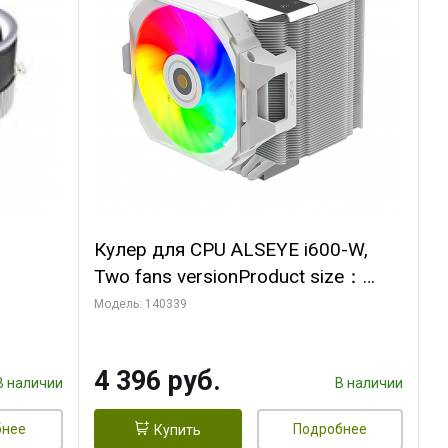
Кулер для CPU ALSEYE i600-W,
Two fans versionProduct size：
, 12V,
144x121x159mmTDP：
Модель: 140339
270WSoldering technology CD
textureApplication:Intel：
4 396 руб.
LGA115X,1200,1700,1366,2011AM
В наличии
В наличии
D：AM4
бнее
Подробнее
Купить