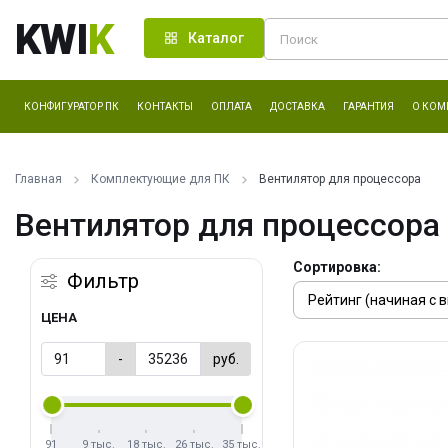
KWI
K
Каталог
КОНФИГУРАТОР ПК
КОНТАКТЫ
ОПЛАТА
ДОСТАВКА
ГАРАНТИЯ
О КОМ
Главная
Комплектующие для ПК
Вентилятор для процессора
Вентилятор для процессора
Сортировка:
Фильтр
ЦЕНА
-
руб.
91
9 тыс.
18 тыс.
26 тыс.
35 тыс.