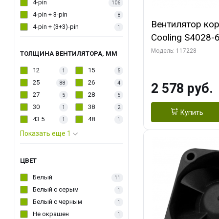
4-pin
106
4-pin + 3-pin
8
Вентилятор кор
4-pin + (3+3)-pin
1
Cooling S4028-6
6000 rpm Dual Ball 
Модель: 117228
ТОЛЩИНА ВЕНТИЛЯТОРА, ММ
Fan-Connector
12
15
1
5
25
26
88
4
2 578 руб.
27
28
5
5
30
38
1
2
Купить
43.5
48
1
1
Показать еще 1
ЦВЕТ
Белый
11
Белый с серым
1
Белый с черным
1
Не окрашен
1