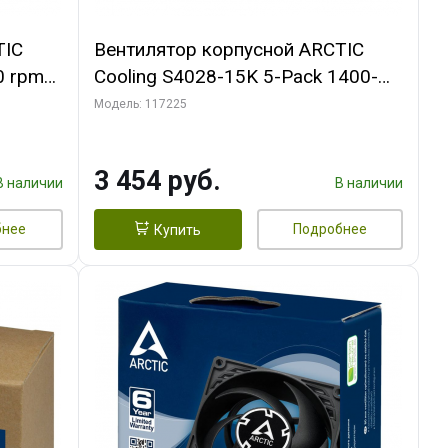
TIC
Вентилятор корпусной ARCTIC
0 rpm
Cooling S4028-15K 5-Pack 1400-
15000rpm rpm Dual Ball Bearing 4-
Модель: 117225
Pin Fan-Connector (ACFAN00274A)
3 454 руб.
В наличии
В наличии
бнее
Подробнее
Купить