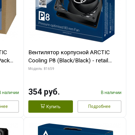
TIC
Вентилятор корпусной ARCTIC
Pack
Cooling P8 (Black/Black) - retail
(ACFAN00147A) (701990)
Модель: 81659
354 руб.
В наличии
В наличии
бнее
Подробнее
Купить