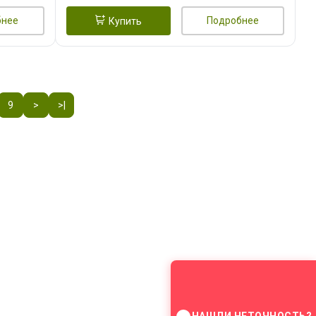
бнее
Подробнее
Купить
9
>
>|