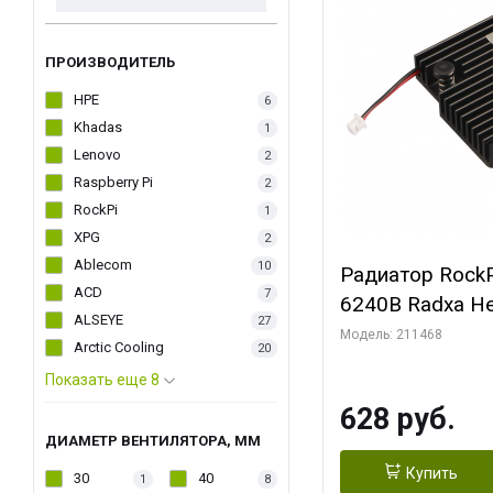
ПРОИЗВОДИТЕЛЬ
HPE
6
Khadas
1
Lenovo
2
Raspberry Pi
2
RockPi
1
XPG
2
Ablecom
10
Радиатор RockP
ACD
7
6240B Radxa He
ALSEYE
27
Модель: 211468
Arctic Cooling
20
Показать еще 8
628 руб.
ДИАМЕТР ВЕНТИЛЯТОРА, ММ
Купить
30
40
1
8