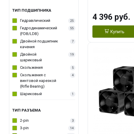
270WSoldering 
textureApplicati
ТИП ПОДШИПНИКА
4 396 руб.
LGA115X,1200,
Гидравлический
25
D：AM4、AM5Re
Гидродинамический
55
Купить
(FDB/LDB)
Двойной подшипник
7
качения
Двойной
19
шариковый
Скольжения
5
Скольжения c
4
винтовой нарезкой
(Rifle Bearing)
Шариковый
1
ТИП РАЗЪЕМА
2-pin
3
3-pin
14