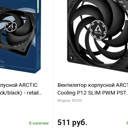
рпусной ARCTIC
Вентилятор корпусной ARC
k/black) - retail
Cooling P12 SLIM PWM PST
(701549) {56}
(ACFAN00187A) (703130)
Модель: 85250
511 руб.
В наличии