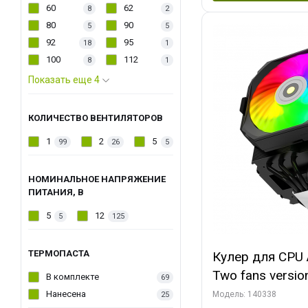
60
62
8
2
80
90
5
5
92
95
18
1
100
112
8
1
Показать еще 4
КОЛИЧЕСТВО ВЕНТИЛЯТОРОВ
1
2
5
99
26
5
НОМИНАЛЬНОЕ НАПРЯЖЕНИЕ
ПИТАНИЯ, В
5
12
5
125
ТЕРМОПАСТА
Кулер для CPU 
Two fans versio
В комплекте
69
144x121x159
Нанесена
Модель: 140338
25