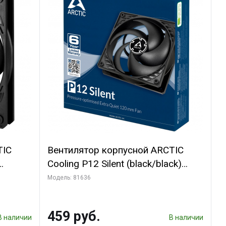
TIC
Вентилятор корпусной ARCTIC
Cooling P12 Silent (black/black)
(ACFAN00130A)
Модель: 81636
459 руб.
В наличии
В наличии