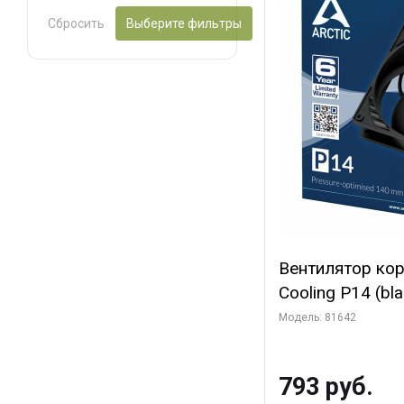
Сбросить
Выберите фильтры
Вентилятор ко
Cooling P14 (blac
(ACFAN00123A) 
Модель: 81642
793 руб.