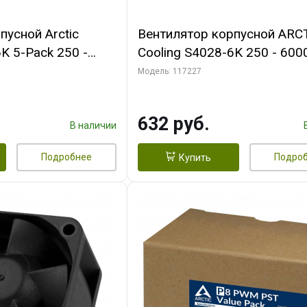
пусной Arctic
Вентилятор корпусной ARC
K 5-Pack 250 -
Cooling S4028-6K 250 - 600
Bearing 4-Pin
Dual Ball Bearing 4-Pin Fan-
Модель: 117227
 (ACFAN00273A)
Connector (ACFAN00185A)
632 руб.
В наличии
Подробнее
Подро
Купить