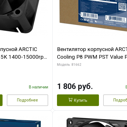
рпусной ARCTIC
Вентилятор корпусной ARC
-15K 1400-15000rpm
Cooling P8 PWM PST Value 
n-
(Black/Black) - retail
Модель: 81662
FAN00264A)
(ACFAN00154A) (702072)
1 806 руб.
В наличии
Подробнее
Подро
Купить