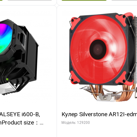
ALSEYE i600-B,
Кулер Silverstone AR12I-ed
nProduct size：
Модель: 129200
mmTDP：