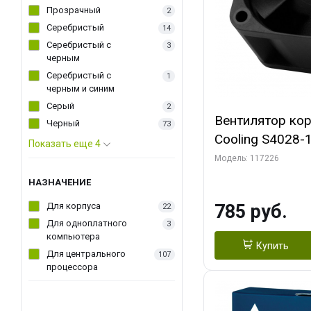
Прозрачный
2
Серебристый
14
Серебристый с
3
черным
Серебристый с
1
черным и синим
Серый
2
Вентилятор ко
Черный
73
Cooling S4028
Показать еще 4
Dual Ball Bearing 4-Pin Fa
Модель: 117226
Connector (AC
НАЗНАЧЕНИЕ
Для корпуса
785 руб.
22
Для одноплатного
3
компьютера
Купить
Для центрального
107
процессора