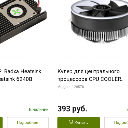
i Radxa Heatsink
Кулер для центрального
atsink 6240B
процессора CPU COOLER
109x109x68mm, 0.018-0.12A
Модель: 120578
28dBA (max ) +/-10%
393 руб.
В наличии
Подробнее
Подро
Купить