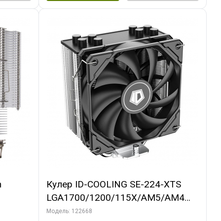
m
Кулер ID-COOLING SE-224-XTS
LGA1700/1200/115X/AM5/AM4
(10шт/кор, TDP 220W, PWM, 4
Модель: 122668