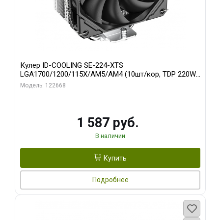
Кулер ID-COOLING SE-224-XTS
LGA1700/1200/115X/AM5/AM4 (10шт/кор, TDP 220W,
PWM, 4 тепл.трубки прямого контакта, FAN 120mm)
Модель: 122668
RET
1 587 руб.
В наличии
Купить
Подробнее