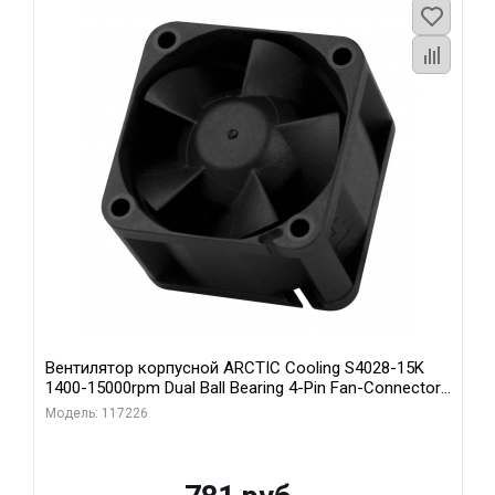
Вентилятор корпусной ARCTIC Cooling S4028-15K
1400-15000rpm Dual Ball Bearing 4-Pin Fan-Connector
(ACFAN00264A)
Модель: 117226