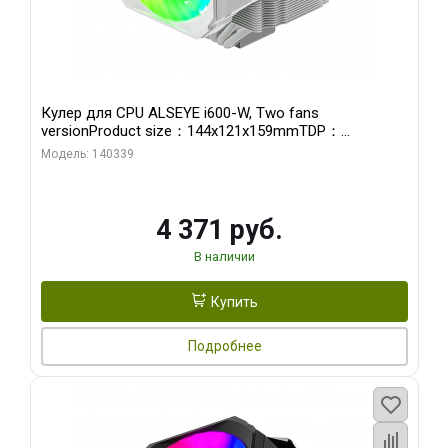
Кулер для CPU ALSEYE i600-W, Two fans
versionProduct size：144x121x159mmTDP：
270WSoldering technology CD textureApplication:Intel：
Модель: 140339
LGA115X,1200,1700,1366,2011AMD：AM4
4 371 руб.
В наличии
Купить
Подробнее