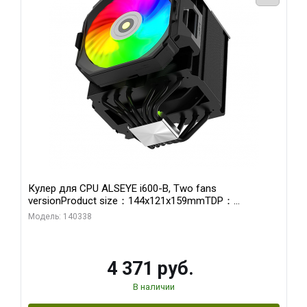
Кулер для CPU ALSEYE i600-B, Two fans
versionProduct size：144x121x159mmTDP：
270WSoldering technology CD textureApplication:Intel：
Модель: 140338
LGA115X,1200,1700,1366,2011AMD：AM4、AM5Retail
4 371 руб.
В наличии