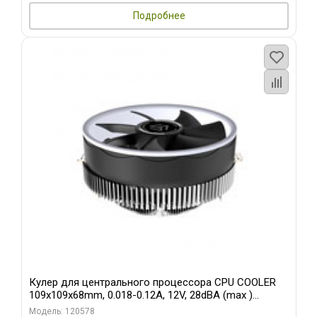
Подробнее
Кулер для центрального процессора CPU COOLER
109x109x68mm, 0.018-0.12A, 12V, 28dBA (max )
+/-10%
Модель: 120578