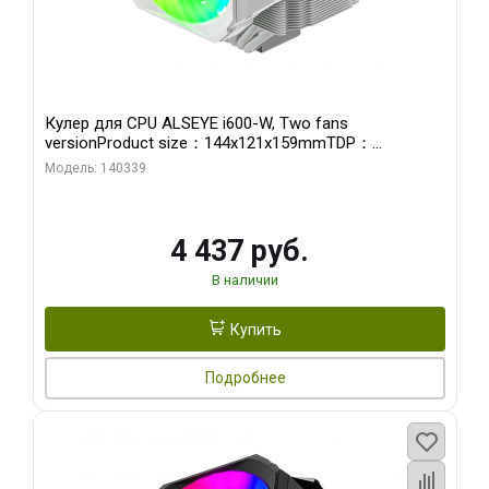
Кулер для CPU ALSEYE i600-W, Two fans
versionProduct size：144x121x159mmTDP：
270WSoldering technology CD textureApplication:Intel：
Модель: 140339
LGA115X,1200,1700,1366,2011AMD：AM4
4 437 руб.
В наличии
Купить
Подробнее