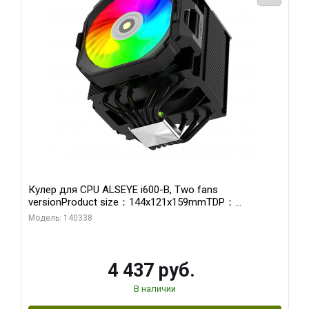
Кулер для CPU ALSEYE i600-B, Two fans
versionProduct size：144x121x159mmTDP：
270WSoldering technology CD textureApplication:Intel：
Модель: 140338
LGA115X,1200,1700,1366,2011AMD：AM4、AM5Retail
4 437 руб.
В наличии