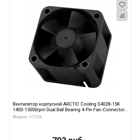
Вентилятор корпусной ARCTIC Cooling S4028-15K
1400-15000rpm Dual Ball Bearing 4-Pin Fan-Connector
(ACFAN00264A)
Модель: 117226