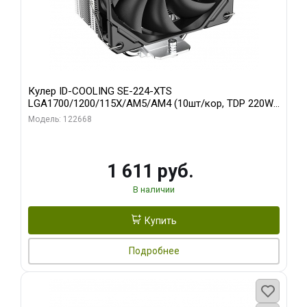
Кулер ID-COOLING SE-224-XTS
LGA1700/1200/115X/AM5/AM4 (10шт/кор, TDP 220W,
PWM, 4 тепл.трубки прямого контакта, FAN 120mm)
Модель: 122668
RET
1 611 руб.
В наличии
Купить
Подробнее