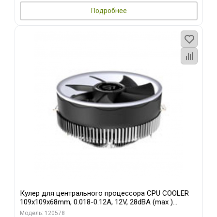
Подробнее
Кулер для центрального процессора CPU COOLER
109x109x68mm, 0.018-0.12A, 12V, 28dBA (max )
+/-10%
Модель: 120578