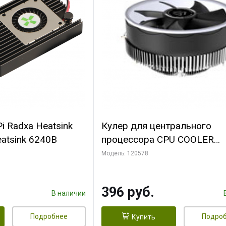
i Radxa Heatsink
Кулер для центрального
atsink 6240B
процессора CPU COOLER
109x109x68mm, 0.018-0.12A
Модель: 120578
28dBA (max ) +/-10%
396 руб.
В наличии
Подробнее
Подро
Купить