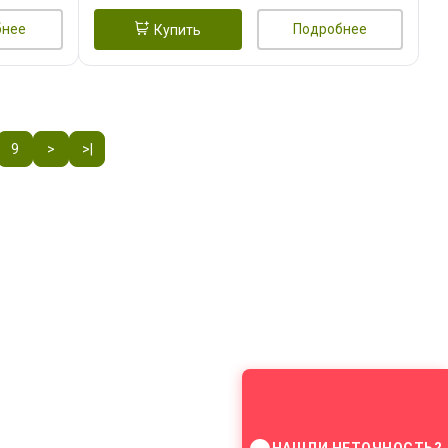
бнее
Подробнее
Купить
9
>
>|