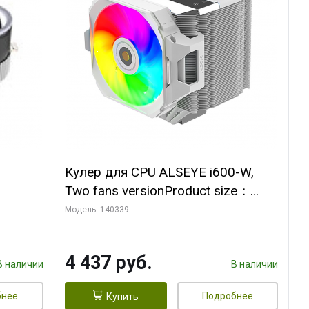
Кулер для CPU ALSEYE i600-W,
Two fans versionProduct size：
, 12V,
144x121x159mmTDP：
Модель: 140339
270WSoldering technology CD
textureApplication:Intel：
4 437 руб.
LGA115X,1200,1700,1366,2011AM
В наличии
В наличии
D：AM4
бнее
Подробнее
Купить