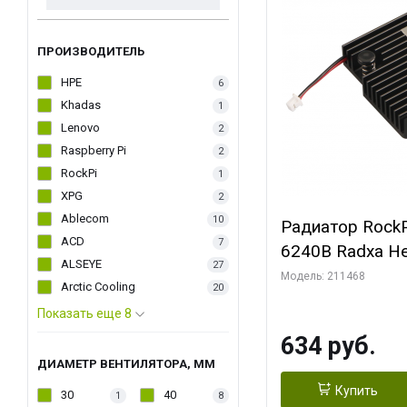
ПРОИЗВОДИТЕЛЬ
HPE
6
Khadas
1
Lenovo
2
Raspberry Pi
2
RockPi
1
XPG
2
Ablecom
10
Радиатор RockP
ACD
7
6240B Radxa He
ALSEYE
27
Модель: 211468
Arctic Cooling
20
Показать еще 8
634 руб.
ДИАМЕТР ВЕНТИЛЯТОРА, ММ
Купить
30
40
1
8