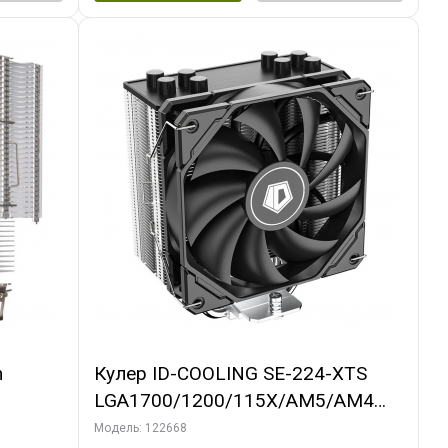
m
Кулер ID-COOLING SE-224-XTS
LGA1700/1200/115X/AM5/AM4
(10шт/кор, TDP 220W, PWM, 4
Модель: 122668