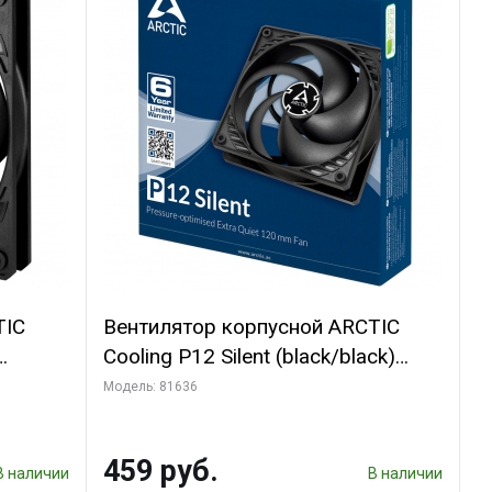
TIC
Вентилятор корпусной ARCTIC
Cooling P12 Silent (black/black)
(ACFAN00130A)
Модель: 81636
459 руб.
В наличии
В наличии