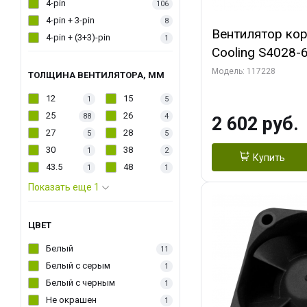
4-pin
106
4-pin + 3-pin
8
Вентилятор кор
4-pin + (3+3)-pin
1
Cooling S4028-6
6000 rpm Dual Ball 
Модель: 117228
ТОЛЩИНА ВЕНТИЛЯТОРА, ММ
Fan-Connector
12
15
1
5
25
26
88
4
2 602 руб.
27
28
5
5
30
38
1
2
Купить
43.5
48
1
1
Показать еще 1
ЦВЕТ
Белый
11
Белый с серым
1
Белый с черным
1
Не окрашен
1