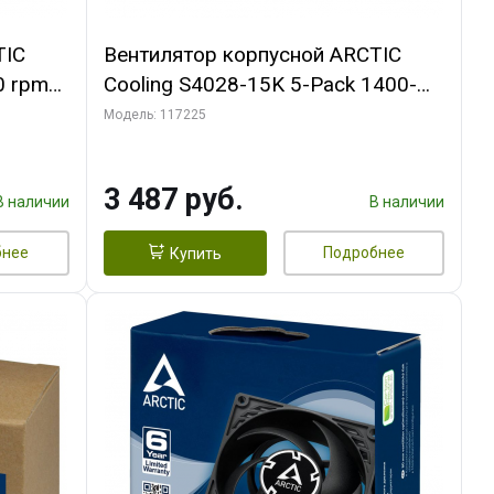
TIC
Вентилятор корпусной ARCTIC
0 rpm
Cooling S4028-15K 5-Pack 1400-
15000rpm rpm Dual Ball Bearing 4-
Модель: 117225
Pin Fan-Connector (ACFAN00274A)
3 487 руб.
В наличии
В наличии
бнее
Подробнее
Купить