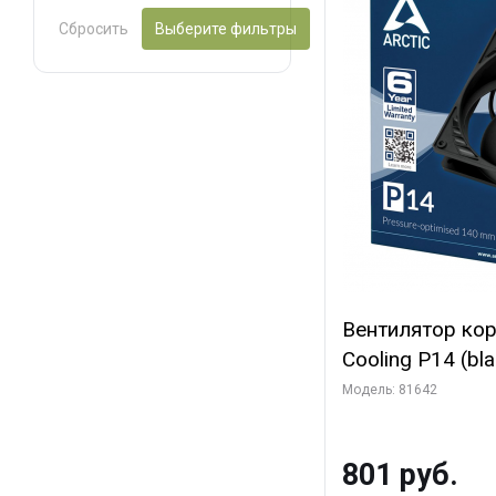
Сбросить
Выберите фильтры
Вентилятор ко
Cooling P14 (blac
(ACFAN00123A) 
Модель: 81642
801 руб.