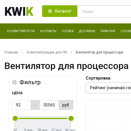
KWI
K
Каталог
КОНФИГУРАТОР ПК
КОНТАКТЫ
ОПЛАТА
ДОСТАВКА
ГАРАНТИЯ
О КОМ
Главная
Комплектующие для ПК
Вентилятор для процессора
Вентилятор для процессора
Сортировка:
Фильтр
ЦЕНА
-
руб.
92
9 тыс.
18 тыс.
27 тыс.
36 тыс.