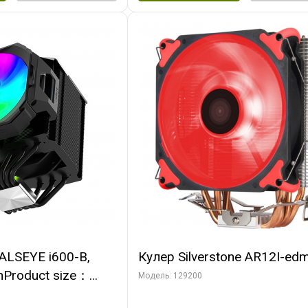
ALSEYE i600-B,
Кулер Silverstone AR12I-ed
nProduct size：
Модель: 129200
mmTDP：