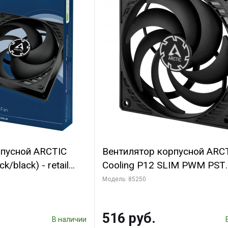
рпусной ARCTIC
Вентилятор корпусной ARC
k/black) - retail
Cooling P12 SLIM PWM PST
(701549) {56}
(ACFAN00187A) (703130)
Модель: 85250
516 руб.
В наличии