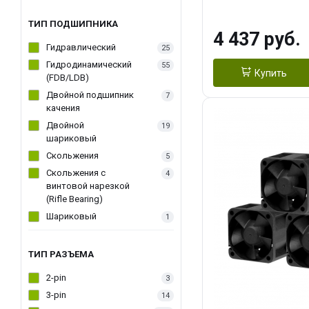
270WSoldering 
textureApplicati
ТИП ПОДШИПНИКА
4 437 руб.
LGA115X,1200,
Гидравлический
25
D：AM4、AM5Re
Гидродинамический
55
Купить
(FDB/LDB)
Двойной подшипник
7
качения
Двойной
19
шариковый
Скольжения
5
Скольжения c
4
винтовой нарезкой
(Rifle Bearing)
Шариковый
1
ТИП РАЗЪЕМА
2-pin
3
3-pin
14