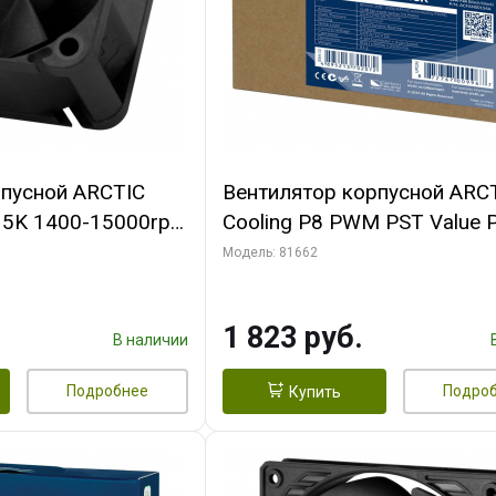
рпусной ARCTIC
Вентилятор корпусной ARC
-15K 1400-15000rpm
Cooling P8 PWM PST Value 
n-
(Black/Black) - retail
Модель: 81662
FAN00264A)
(ACFAN00154A) (702072)
1 823 руб.
В наличии
Подробнее
Подро
Купить