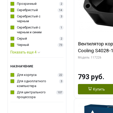
Прозрачный
2
Серебристый
14
Серебристый с
3
черным
Серебристый с
1
черным и синим
Серый
2
Вентилятор ко
Черный
73
Cooling S4028
Показать еще 4
Dual Ball Bearing 4-Pin Fa
Модель: 117226
Connector (AC
НАЗНАЧЕНИЕ
Для корпуса
793 руб.
22
Для одноплатного
3
компьютера
Купить
Для центрального
107
процессора