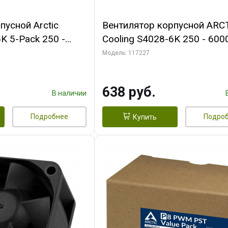
пусной Arctic
Вентилятор корпусной ARC
K 5-Pack 250 -
Cooling S4028-6K 250 - 600
Bearing 4-Pin
Dual Ball Bearing 4-Pin Fan-
Модель: 117227
 (ACFAN00273A)
Connector (ACFAN00185A)
638 руб.
В наличии
Подробнее
Подро
Купить