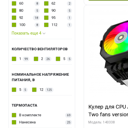
60
62
8
2
80
90
5
5
92
95
18
1
100
112
8
1
Показать еще 4
КОЛИЧЕСТВО ВЕНТИЛЯТОРОВ
1
2
5
99
26
5
НОМИНАЛЬНОЕ НАПРЯЖЕНИЕ
ПИТАНИЯ, В
5
12
5
125
ТЕРМОПАСТА
Кулер для CPU 
Two fans versio
В комплекте
69
144x121x159
Нанесена
Модель: 140338
25