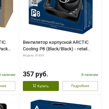
TIC
Вентилятор корпусной ARCTIC
Pack
Cooling P8 (Black/Black) - retail
(ACFAN00147A) (701990)
Модель: 81659
357 руб.
В наличии
В наличии
бнее
Подробнее
Купить