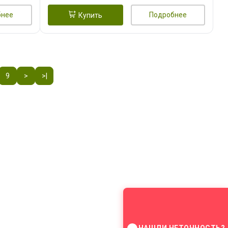
бнее
Подробнее
Купить
9
>
>|