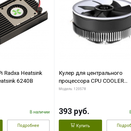
i Radxa Heatsink
Кулер для центрального
atsink 6240B
процессора CPU COOLER
109x109x68mm, 0.018-0.12A
Модель: 120578
28dBA (max ) +/-10%
393 руб.
В наличии
Подробнее
Подро
Купить