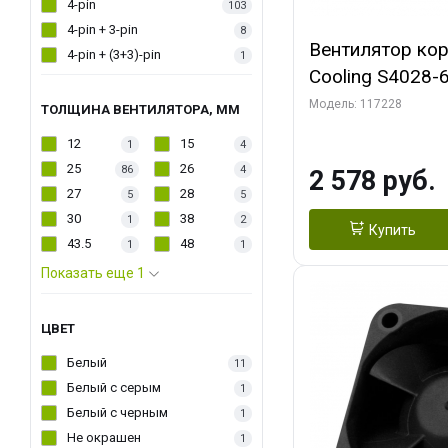
4-pin
103
4-pin + 3-pin
8
Вентилятор кор
4-pin + (3+3)-pin
1
Cooling S4028-6
6000 rpm Dual Ball 
Модель: 117228
ТОЛЩИНА ВЕНТИЛЯТОРА, ММ
Fan-Connector
12
15
1
4
25
26
86
4
2 578 руб.
27
28
5
5
30
38
1
2
Купить
43.5
48
1
1
Показать еще 1
ЦВЕТ
Белый
11
Белый с серым
1
Белый с черным
1
Не окрашен
1