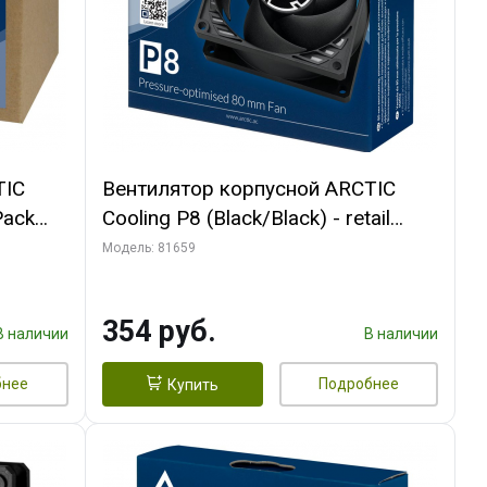
TIC
Вентилятор корпусной ARCTIC
Pack
Cooling P8 (Black/Black) - retail
(ACFAN00147A) (701990)
Модель: 81659
354 руб.
В наличии
В наличии
бнее
Подробнее
Купить