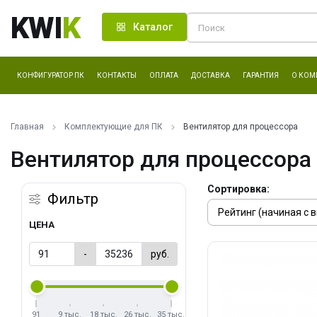
KWI
K
Каталог
КОНФИГУРАТОР ПК
КОНТАКТЫ
ОПЛАТА
ДОСТАВКА
ГАРАНТИЯ
О КОМ
Главная
Комплектующие для ПК
Вентилятор для процессора
Вентилятор для процессора
Сортировка:
Фильтр
ЦЕНА
-
руб.
91
9 тыс.
18 тыс.
26 тыс.
35 тыс.