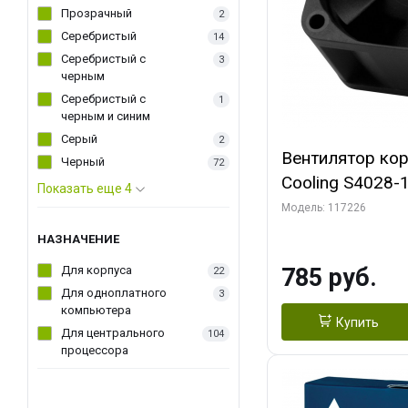
Прозрачный
2
Серебристый
14
Серебристый с
3
черным
Серебристый с
1
черным и синим
Серый
2
Вентилятор ко
Черный
72
Cooling S4028
Показать еще 4
Dual Ball Bearing 4-Pin Fa
Модель: 117226
Connector (AC
НАЗНАЧЕНИЕ
Для корпуса
785 руб.
22
Для одноплатного
3
компьютера
Купить
Для центрального
104
процессора