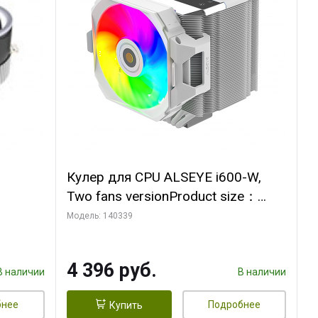
Кулер для CPU ALSEYE i600-W,
Two fans versionProduct size：
, 12V,
144x121x159mmTDP：
Модель: 140339
270WSoldering technology CD
textureApplication:Intel：
4 396 руб.
LGA115X,1200,1700,1366,2011AM
В наличии
В наличии
D：AM4
бнее
Подробнее
Купить