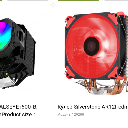
ALSEYE i600-B,
Кулер Silverstone AR12I-ed
nProduct size：
Модель: 129200
mmTDP：