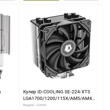
m
Кулер ID-COOLING SE-224-XTS
LGA1700/1200/115X/AM5/AM4
(10шт/кор, TDP 220W, PWM, 4
Модель: 122668