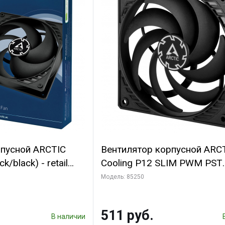
рпусной ARCTIC
Вентилятор корпусной ARC
k/black) - retail
Cooling P12 SLIM PWM PST
(701549) {56}
(ACFAN00187A) (703130)
Модель: 85250
511 руб.
В наличии