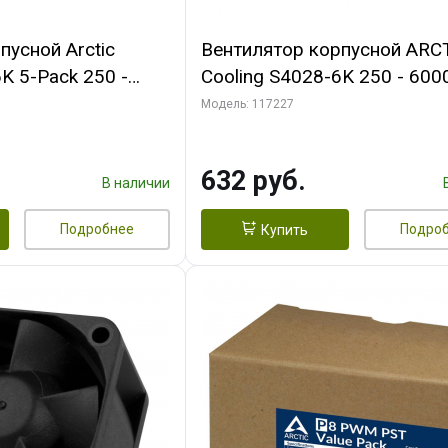
пусной Arctic
Вентилятор корпусной ARC
K 5-Pack 250 -
Cooling S4028-6K 250 - 600
Bearing 4-Pin
Dual Ball Bearing 4-Pin Fan-
Модель: 117227
 (ACFAN00273A)
Connector (ACFAN00185A)
632 руб.
В наличии
Подробнее
Подро
Купить