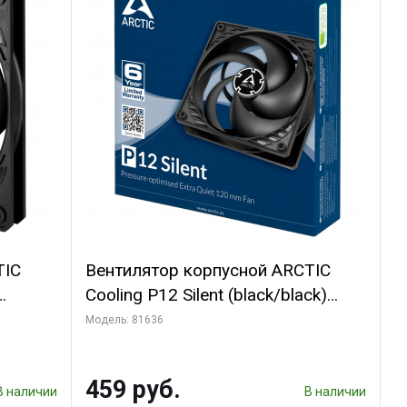
TIC
Вентилятор корпусной ARCTIC
Cooling P12 Silent (black/black)
(ACFAN00130A)
Модель: 81636
459 руб.
В наличии
В наличии