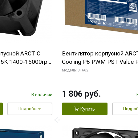
рпусной ARCTIC
Вентилятор корпусной ARC
-15K 1400-15000rpm
Cooling P8 PWM PST Value 
n-
(Black/Black) - retail
Модель: 81662
FAN00264A)
(ACFAN00154A) (702072)
1 806 руб.
В наличии
Подробнее
Подро
Купить