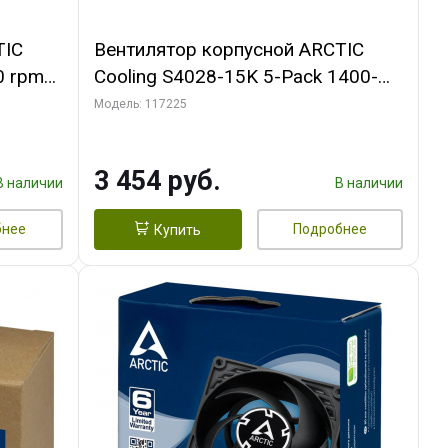
TIC
Вентилятор корпусной ARCTIC
0 rpm
Cooling S4028-15K 5-Pack 1400-
15000rpm rpm Dual Ball Bearing 4-
Модель: 117225
Pin Fan-Connector (ACFAN00274A)
3 454 руб.
В наличии
В наличии
бнее
Подробнее
Купить