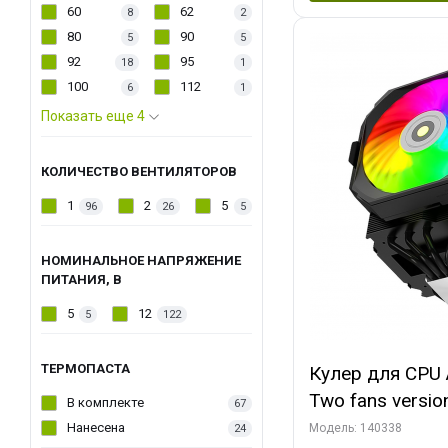
60
62
8
2
80
90
5
5
92
95
18
1
100
112
6
1
Показать еще 4
КОЛИЧЕСТВО ВЕНТИЛЯТОРОВ
1
2
5
96
26
5
НОМИНАЛЬНОЕ НАПРЯЖЕНИЕ
ПИТАНИЯ, В
5
12
5
122
ТЕРМОПАСТА
Кулер для CPU 
Two fans versio
В комплекте
67
144x121x159
Нанесена
Модель: 140338
24