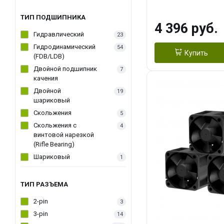
270WSoldering 
textureApplicati
ТИП ПОДШИПНИКА
4 396 руб.
LGA115X,1200,
Гидравлический
23
D：AM4、AM5Re
Гидродинамический
54
Купить
(FDB/LDB)
Двойной подшипник
7
качения
Двойной
19
шариковый
Скольжения
5
Скольжения c
4
винтовой нарезкой
(Rifle Bearing)
Шариковый
1
ТИП РАЗЪЕМА
2-pin
3
3-pin
14