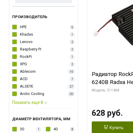
ПРОИЗВОДИТЕЛЬ
HPE
6
Khadas
1
Lenovo
2
Raspberry Pi
2
RockPi
1
XPG
2
Ablecom
10
Радиатор RockP
ACD
7
6240B Radxa He
ALSEYE
27
Модель: 211468
Arctic Cooling
20
Показать еще 8
628 руб.
ДИАМЕТР ВЕНТИЛЯТОРА, ММ
Купить
30
40
1
8