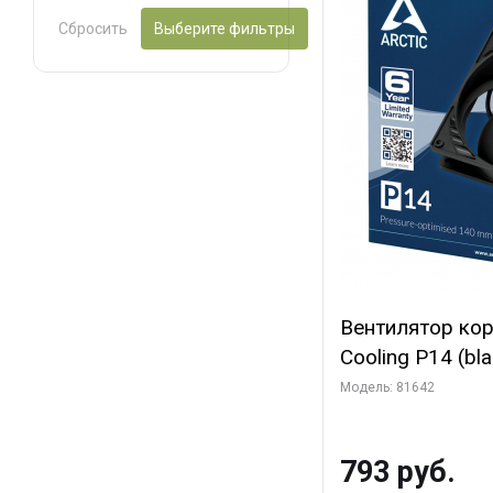
Сбросить
Выберите фильтры
Вентилятор ко
Cooling P14 (blac
(ACFAN00123A) 
Модель: 81642
793 руб.