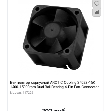
Вентилятор корпусной ARCTIC Cooling S4028-15K
1400-15000rpm Dual Ball Bearing 4-Pin Fan-Connector
(ACFAN00264A)
Модель: 117226