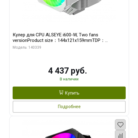
Кулер для CPU ALSEYE i600-W, Two fans
versionProduct size：144x121x159mmTDP：
270WSoldering technology CD textureApplication:Intel：
Модель: 140339
LGA115X,1200,1700,1366,2011AMD：AM4
4 437 руб.
В наличии
Купить
Подробнее