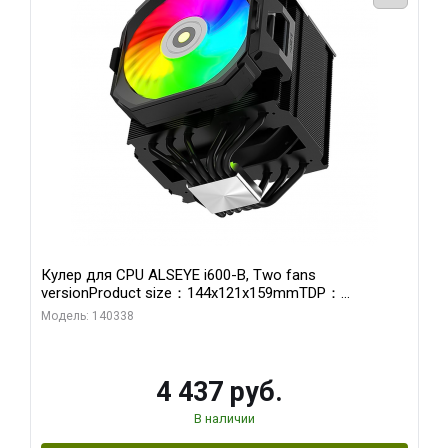
Кулер для CPU ALSEYE i600-B, Two fans
versionProduct size：144x121x159mmTDP：
270WSoldering technology CD textureApplication:Intel：
Модель: 140338
LGA115X,1200,1700,1366,2011AMD：AM4、AM5Retail
4 437 руб.
В наличии