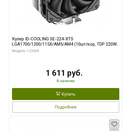
Кулер ID-COOLING SE-224-XTS
LGA1700/1200/115X/AM5/AM4 (10шт/кор, TDP 220W,
PWM, 4 тепл.трубки прямого контакта, FAN 120mm)
Модель: 122668
RET
1 611 руб.
В наличии
Купить
Подробнее