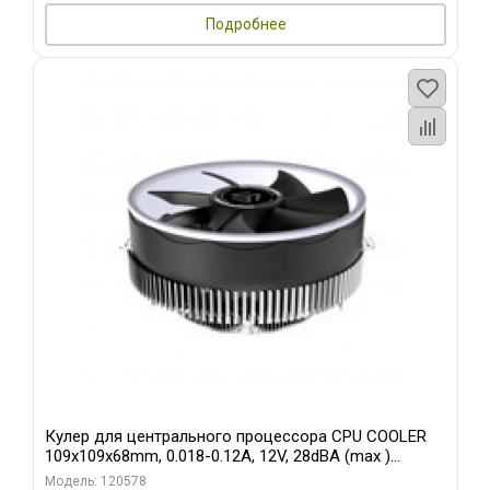
Подробнее
Кулер для центрального процессора CPU COOLER
109x109x68mm, 0.018-0.12A, 12V, 28dBA (max )
+/-10%
Модель: 120578