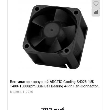
Вентилятор корпусной ARCTIC Cooling S4028-15K
1400-15000rpm Dual Ball Bearing 4-Pin Fan-Connector
(ACFAN00264A)
Модель: 117226