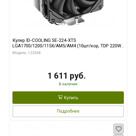
Кулер ID-COOLING SE-224-XTS
LGA1700/1200/115X/AM5/AM4 (10шт/кор, TDP 220W,
PWM, 4 тепл.трубки прямого контакта, FAN 120mm)
Модель: 122668
RET
1 611 руб.
В наличии
Купить
Подробнее