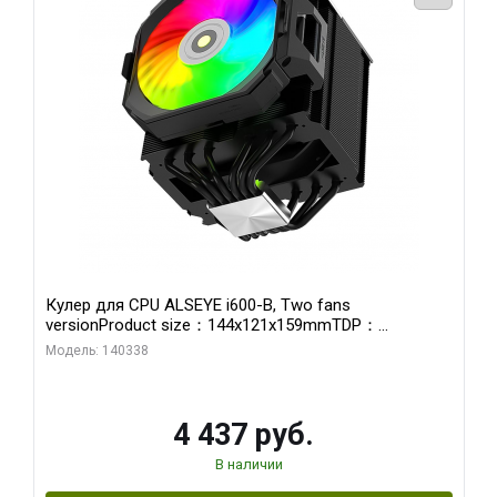
Кулер для CPU ALSEYE i600-B, Two fans
versionProduct size：144x121x159mmTDP：
270WSoldering technology CD textureApplication:Intel：
Модель: 140338
LGA115X,1200,1700,1366,2011AMD：AM4、AM5Retail
4 437 руб.
В наличии