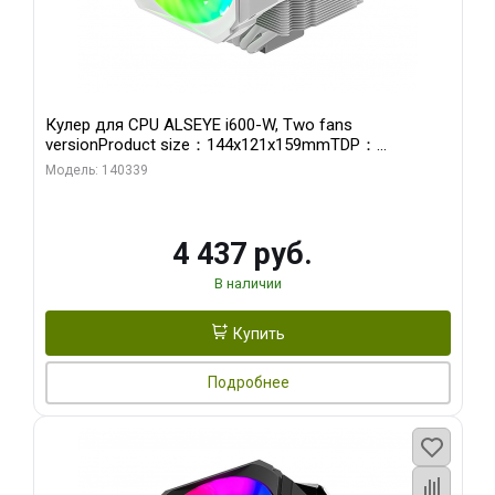
Кулер для CPU ALSEYE i600-W, Two fans
versionProduct size：144x121x159mmTDP：
270WSoldering technology CD textureApplication:Intel：
Модель: 140339
LGA115X,1200,1700,1366,2011AMD：AM4
4 437 руб.
В наличии
Купить
Подробнее