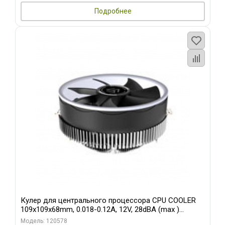
Подробнее
Кулер для центрального процессора CPU COOLER
109x109x68mm, 0.018-0.12A, 12V, 28dBA (max )
+/-10%
Модель: 120578