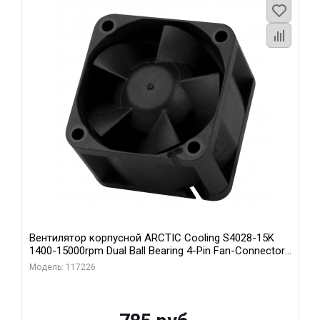
Вентилятор корпусной ARCTIC Cooling S4028-15K
1400-15000rpm Dual Ball Bearing 4-Pin Fan-Connector
(ACFAN00264A)
Модель: 117226