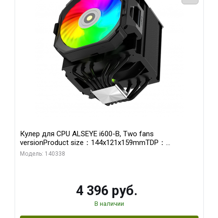
Кулер для CPU ALSEYE i600-B, Two fans
versionProduct size：144x121x159mmTDP：
270WSoldering technology CD textureApplication:Intel：
Модель: 140338
LGA115X,1200,1700,1366,2011AMD：AM4、AM5Retail
4 396 руб.
В наличии