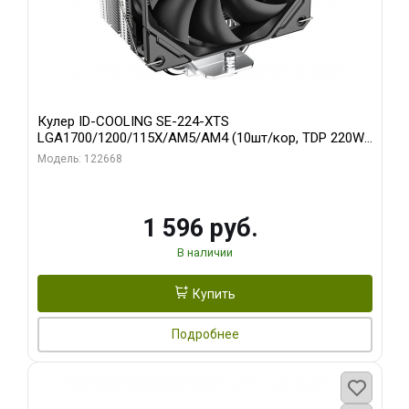
Кулер ID-COOLING SE-224-XTS
LGA1700/1200/115X/AM5/AM4 (10шт/кор, TDP 220W,
PWM, 4 тепл.трубки прямого контакта, FAN 120mm)
Модель: 122668
RET
1 596 руб.
В наличии
Купить
Подробнее