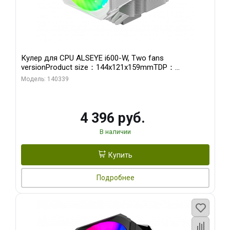
Кулер для CPU ALSEYE i600-W, Two fans
versionProduct size：144x121x159mmTDP：
270WSoldering technology CD textureApplication:Intel：
Модель: 140339
LGA115X,1200,1700,1366,2011AMD：AM4
4 396 руб.
В наличии
Купить
Подробнее