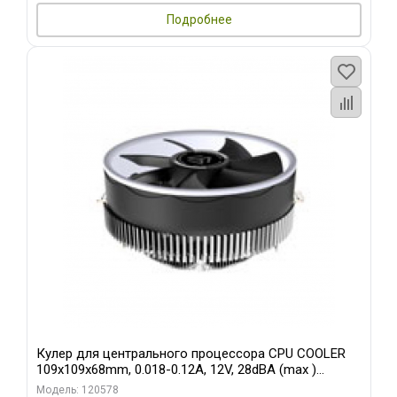
Подробнее
Кулер для центрального процессора CPU COOLER
109x109x68mm, 0.018-0.12A, 12V, 28dBA (max )
+/-10%
Модель: 120578