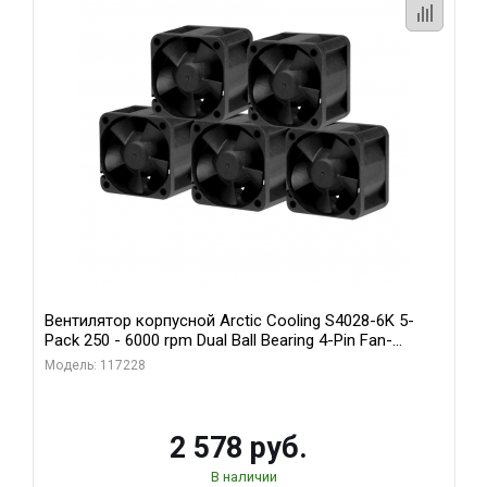
Вентилятор корпусной Arctic Cooling S4028-6K 5-
Pack 250 - 6000 rpm Dual Ball Bearing 4-Pin Fan-
Connector (ACFAN00273A)
Модель: 117228
2 578 руб.
В наличии