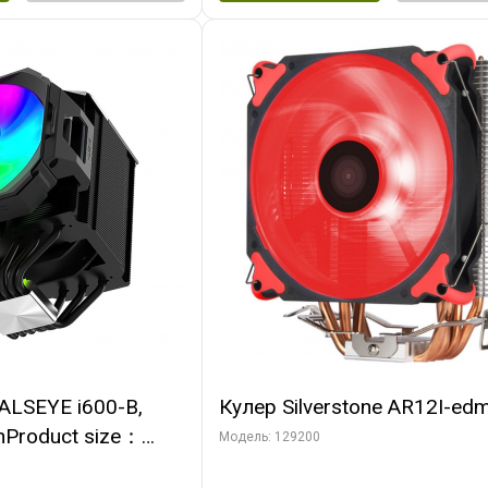
ALSEYE i600-B,
Кулер Silverstone AR12I-ed
nProduct size：
Модель: 129200
mmTDP：