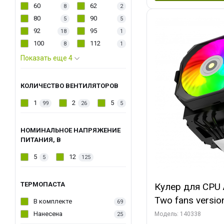
60
62
8
2
80
90
5
5
92
95
18
1
100
112
8
1
Показать еще 4
КОЛИЧЕСТВО ВЕНТИЛЯТОРОВ
1
2
5
99
26
5
НОМИНАЛЬНОЕ НАПРЯЖЕНИЕ
ПИТАНИЯ, В
5
12
5
125
ТЕРМОПАСТА
Кулер для CPU 
Two fans versio
В комплекте
69
144x121x159
Нанесена
Модель: 140338
25