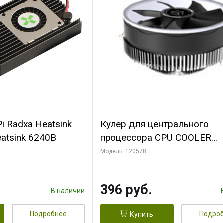
i Radxa Heatsink
Кулер для центрального
atsink 6240B
процессора CPU COOLER
109x109x68mm, 0.018-0.12A
Модель: 120578
28dBA (max ) +/-10%
396 руб.
В наличии
Подробнее
Подро
Купить