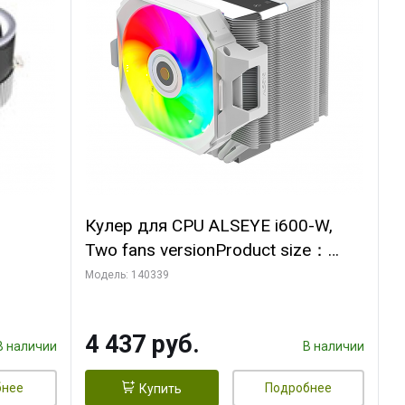
Кулер для CPU ALSEYE i600-W,
Two fans versionProduct size：
, 12V,
144x121x159mmTDP：
Модель: 140339
270WSoldering technology CD
textureApplication:Intel：
4 437 руб.
LGA115X,1200,1700,1366,2011AM
В наличии
В наличии
D：AM4
бнее
Подробнее
Купить