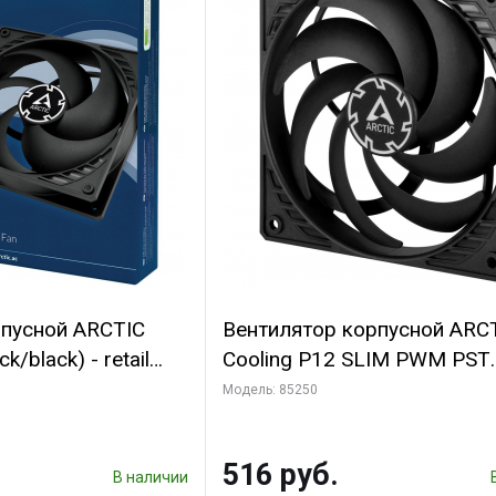
рпусной ARCTIC
Вентилятор корпусной ARC
k/black) - retail
Cooling P12 SLIM PWM PST
(701549) {56}
(ACFAN00187A) (703130)
Модель: 85250
516 руб.
В наличии