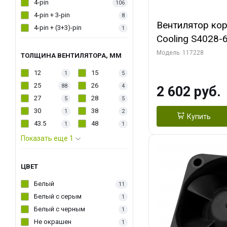
4-pin
106
4-pin + 3-pin
8
Вентилятор кор
4-pin + (3+3)-pin
1
Cooling S4028-6
6000 rpm Dual Ball 
Модель: 117228
ТОЛЩИНА ВЕНТИЛЯТОРА, ММ
Fan-Connector
12
15
1
5
25
26
88
4
2 602 руб.
27
28
5
5
30
38
1
2
Купить
43.5
48
1
1
Показать еще 1
ЦВЕТ
Белый
11
Белый с серым
1
Белый с черным
1
Не окрашен
1