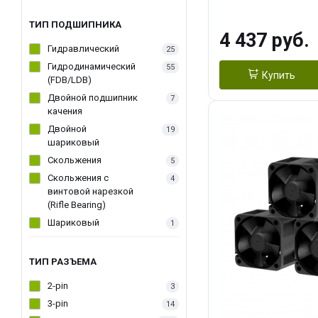
270WSoldering 
textureApplicati
ТИП ПОДШИПНИКА
4 437 руб.
LGA115X,1200,
Гидравлический
25
D：AM4、AM5Re
Гидродинамический
55
Купить
(FDB/LDB)
Двойной подшипник
7
качения
Двойной
19
шариковый
Скольжения
5
Скольжения c
4
винтовой нарезкой
(Rifle Bearing)
Шариковый
1
ТИП РАЗЪЕМА
2-pin
3
3-pin
14