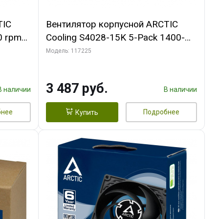
TIC
Вентилятор корпусной ARCTIC
0 rpm
Cooling S4028-15K 5-Pack 1400-
15000rpm rpm Dual Ball Bearing 4-
Модель: 117225
Pin Fan-Connector (ACFAN00274A)
3 487 руб.
В наличии
В наличии
бнее
Подробнее
Купить