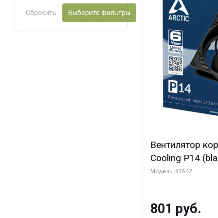
Сбросить
Выберите фильтры
Вентилятор ко
Cooling P14 (blac
(ACFAN00123A) 
Модель: 81642
801 руб.