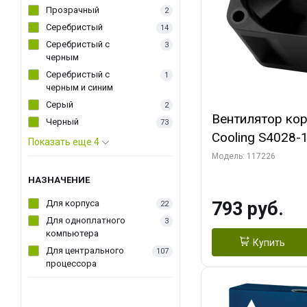
Прозрачный
2
Серебристый
14
Серебристый с
3
черным
Серебристый с
1
черным и синим
Серый
2
Вентилятор ко
Черный
73
Cooling S4028
Показать еще 4
Dual Ball Bearing 4-Pin Fa
Модель: 117226
Connector (AC
НАЗНАЧЕНИЕ
Для корпуса
793 руб.
22
Для одноплатного
3
компьютера
Купить
Для центрального
107
процессора