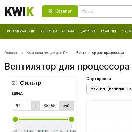
KWI
K
Каталог
КОНФИГУРАТОР ПК
КОНТАКТЫ
ОПЛАТА
ДОСТАВКА
ГАРАНТИЯ
О КОМ
Главная
Комплектующие для ПК
Вентилятор для процессора
Вентилятор для процессора
Сортировка:
Фильтр
ЦЕНА
-
руб.
92
9 тыс.
18 тыс.
27 тыс.
36 тыс.