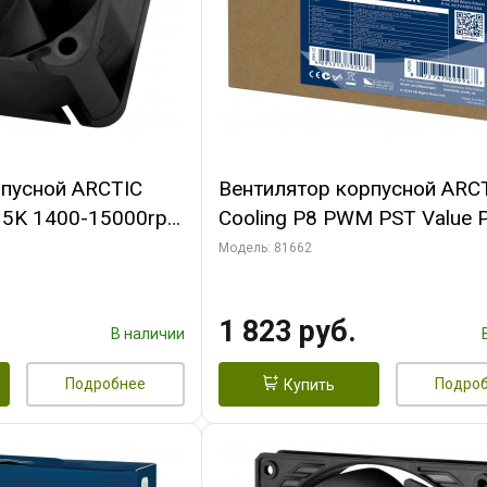
рпусной ARCTIC
Вентилятор корпусной ARC
-15K 1400-15000rpm
Cooling P8 PWM PST Value 
n-
(Black/Black) - retail
Модель: 81662
FAN00264A)
(ACFAN00154A) (702072)
1 823 руб.
В наличии
Подробнее
Подро
Купить