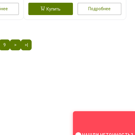
бнее
Подробнее
Купить
9
>
>|