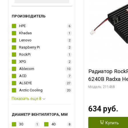
ПРОИЗВОДИТЕЛЬ
HPE
6
Khadas
1
Lenovo
2
Raspberry Pi
2
RockPi
1
XPG
2
Ablecom
10
Радиатор RockP
ACD
7
6240B Radxa He
ALSEYE
27
Модель: 211468
Arctic Cooling
20
Показать еще 8
634 руб.
ДИАМЕТР ВЕНТИЛЯТОРА, ММ
Купить
30
40
1
8