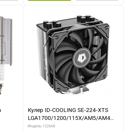
m
Кулер ID-COOLING SE-224-XTS
LGA1700/1200/115X/AM5/AM4
(10шт/кор, TDP 220W, PWM, 4
Модель: 122668