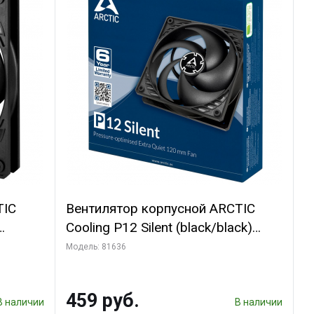
TIC
Вентилятор корпусной ARCTIC
Cooling P12 Silent (black/black)
(ACFAN00130A)
Модель: 81636
459 руб.
В наличии
В наличии