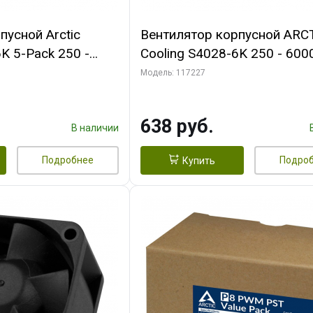
пусной Arctic
Вентилятор корпусной ARC
K 5-Pack 250 -
Cooling S4028-6K 250 - 600
Bearing 4-Pin
Dual Ball Bearing 4-Pin Fan-
Модель: 117227
 (ACFAN00273A)
Connector (ACFAN00185A)
638 руб.
В наличии
Подробнее
Подро
Купить