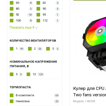
60
62
8
2
80
90
5
5
92
95
18
1
100
112
8
1
Показать еще 4
КОЛИЧЕСТВО ВЕНТИЛЯТОРОВ
1
2
5
99
26
5
НОМИНАЛЬНОЕ НАПРЯЖЕНИЕ
ПИТАНИЯ, В
5
12
5
125
ТЕРМОПАСТА
Кулер для CPU 
Two fans versio
В комплекте
69
144x121x159
Нанесена
Модель: 140338
25