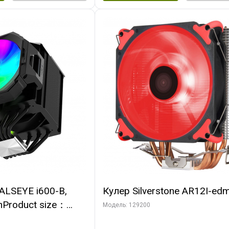
ALSEYE i600-B,
Кулер Silverstone AR12I-ed
nProduct size：
Модель: 129200
mmTDP：