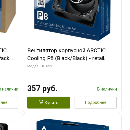
TIC
Вентилятор корпусной ARCTIC
Pack
Cooling P8 (Black/Black) - retail
(ACFAN00147A) (701990)
Модель: 81659
357 руб.
В наличии
В наличии
бнее
Подробнее
Купить