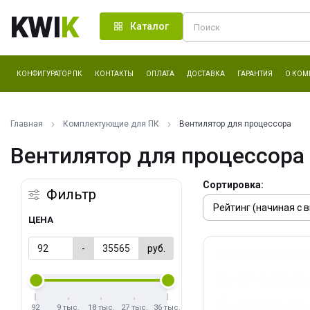
KWI
K
Каталог
КОНФИГУРАТОР ПК
КОНТАКТЫ
ОПЛАТА
ДОСТАВКА
ГАРАНТИЯ
О КОМ
Главная
Комплектующие для ПК
Вентилятор для процессора
Вентилятор для процессора
Сортировка:
Фильтр
ЦЕНА
-
руб.
92
9 тыс.
18 тыс.
27 тыс.
36 тыс.