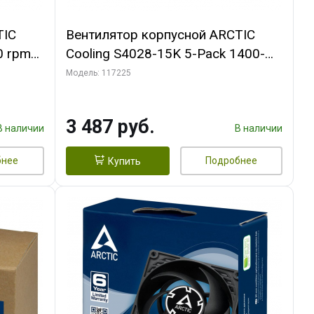
TIC
Вентилятор корпусной ARCTIC
0 rpm
Cooling S4028-15K 5-Pack 1400-
15000rpm rpm Dual Ball Bearing 4-
Модель: 117225
Pin Fan-Connector (ACFAN00274A)
3 487 руб.
В наличии
В наличии
бнее
Подробнее
Купить