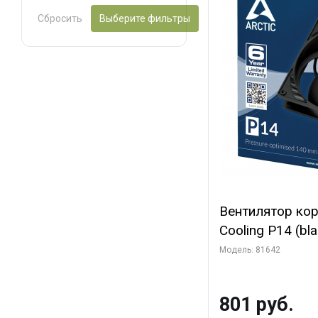
Сбросить
Выберите фильтры
Вентилятор ко
Cooling P14 (blac
(ACFAN00123A) 
Модель: 81642
801 руб.