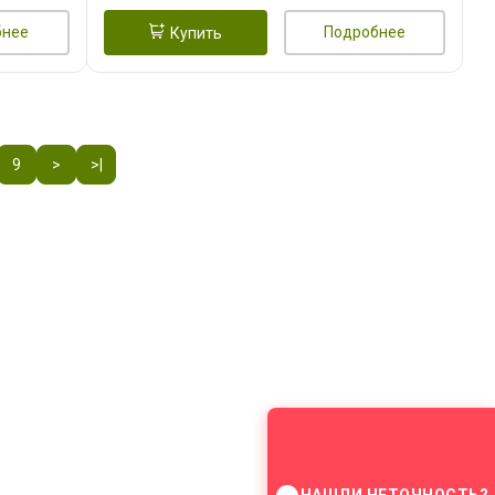
бнее
Подробнее
Купить
9
>
>|