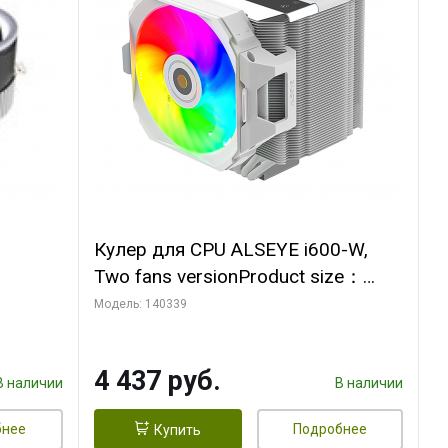
Кулер для CPU ALSEYE i600-W,
Two fans versionProduct size：
, 12V,
144x121x159mmTDP：
Модель: 140339
270WSoldering technology CD
textureApplication:Intel：
4 437 руб.
LGA115X,1200,1700,1366,2011AM
В наличии
В наличии
D：AM4
бнее
Подробнее
Купить