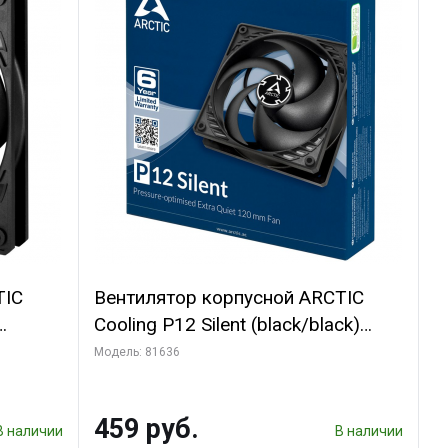
TIC
Вентилятор корпусной ARCTIC
Cooling P12 Silent (black/black)
(ACFAN00130A)
Модель: 81636
459 руб.
В наличии
В наличии