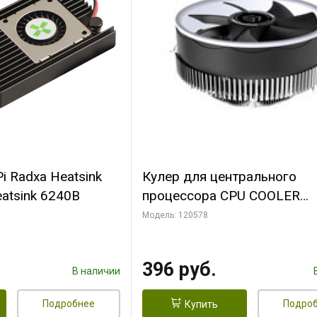
i Radxa Heatsink
Кулер для центрального
atsink 6240B
процессора CPU COOLER
109x109x68mm, 0.018-0.12A
Модель: 120578
28dBA (max ) +/-10%
396 руб.
В наличии
Подробнее
Подро
Купить