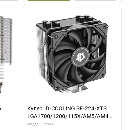
m
Кулер ID-COOLING SE-224-XTS
LGA1700/1200/115X/AM5/AM4
(10шт/кор, TDP 220W, PWM, 4
Модель: 122668