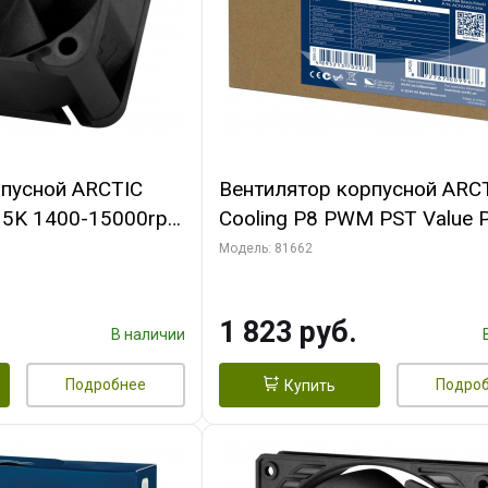
рпусной ARCTIC
Вентилятор корпусной ARC
-15K 1400-15000rpm
Cooling P8 PWM PST Value 
n-
(Black/Black) - retail
Модель: 81662
FAN00264A)
(ACFAN00154A) (702072)
1 823 руб.
В наличии
Подробнее
Подро
Купить