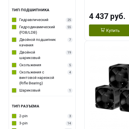
270WSoldering 
textureApplicati
ТИП ПОДШИПНИКА
4 437 руб.
LGA115X,1200,
Гидравлический
25
D：AM4、AM5Re
Гидродинамический
55
Купить
(FDB/LDB)
Двойной подшипник
7
качения
Двойной
19
шариковый
Скольжения
5
Скольжения c
4
винтовой нарезкой
(Rifle Bearing)
Шариковый
1
ТИП РАЗЪЕМА
2-pin
3
3-pin
14