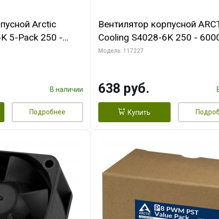
пусной Arctic
Вентилятор корпусной ARC
K 5-Pack 250 -
Cooling S4028-6K 250 - 600
Bearing 4-Pin
Dual Ball Bearing 4-Pin Fan-
Модель: 117227
 (ACFAN00273A)
Connector (ACFAN00185A)
638 руб.
В наличии
Подробнее
Подро
Купить