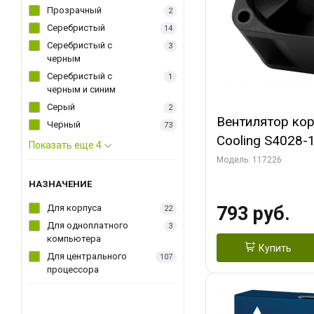
Прозрачный
2
Серебристый
14
Серебристый с
3
черным
Серебристый с
1
черным и синим
Серый
2
Вентилятор ко
Черный
73
Cooling S4028
Показать еще 4
Dual Ball Bearing 4-Pin Fa
Модель: 117226
Connector (AC
НАЗНАЧЕНИЕ
Для корпуса
793 руб.
22
Для одноплатного
3
компьютера
Купить
Для центрального
107
процессора