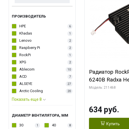
ПРОИЗВОДИТЕЛЬ
HPE
6
Khadas
1
Lenovo
2
Raspberry Pi
2
RockPi
1
XPG
2
Ablecom
10
Радиатор RockP
ACD
7
6240B Radxa He
ALSEYE
27
Модель: 211468
Arctic Cooling
20
Показать еще 8
634 руб.
ДИАМЕТР ВЕНТИЛЯТОРА, ММ
Купить
30
40
1
8