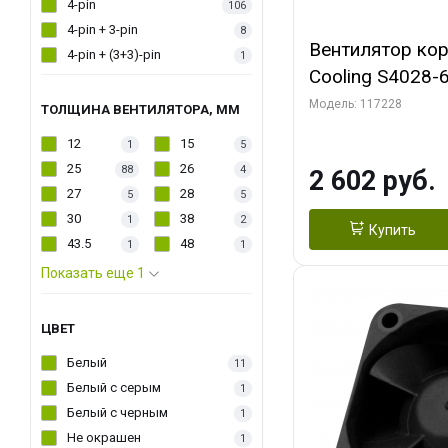
4-pin
106
4-pin + 3-pin
8
Вентилятор кор
4-pin + (3+3)-pin
1
Cooling S4028-6
6000 rpm Dual Ball 
Модель: 117228
ТОЛЩИНА ВЕНТИЛЯТОРА, ММ
Fan-Connector
12
15
1
5
25
26
88
4
2 602 руб.
27
28
5
5
30
38
1
2
Купить
43.5
48
1
1
Показать еще 1
ЦВЕТ
Белый
11
Белый с серым
1
Белый с черным
1
Не окрашен
1