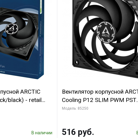
рпусной ARCTIC
Вентилятор корпусной ARC
k/black) - retail
Cooling P12 SLIM PWM PST
(701549) {56}
(ACFAN00187A) (703130)
Модель: 85250
516 руб.
В наличии