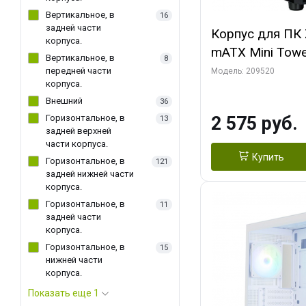
Вертикальное, в
16
задней части
Корпус для ПК 
корпуса.
mATX Mini Towe
Вертикальное, в
8
fan x2
передней части
Модель: 209520
корпуса.
Внешний
36
Горизонтальное, в
2 575 руб.
13
задней верхней
части корпуса.
Купить
Горизонтальное, в
121
задней нижней части
корпуса.
Горизонтальное, в
11
задней части
корпуса.
Горизонтальное, в
15
нижней части
корпуса.
Показать еще 1