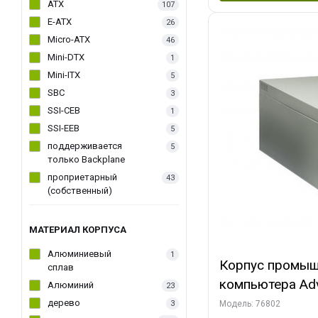
ATX
107
E-ATX
26
Micro-ATX
46
Mini-DTX
1
Mini-ITX
5
SBC
3
SSI-CEB
1
SSI-EEB
5
поддерживается
5
только Backplane
проприетарный
43
(собственный)
МАТЕРИАЛ КОРПУСА
Алюминиевый
1
Корпус промыш
сплав
компьютера Adv
Алюминий
23
25F, 6 слотов, 
дерево
3
Модель: 76802