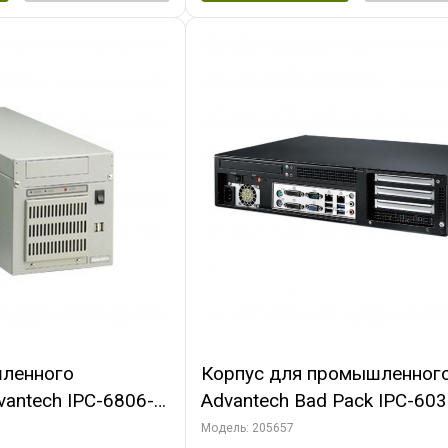
ленного
Корпус для промышленног
antech IPC-6806-
Advantech Bad Pack IPC-60
250W PSU, Отсеки:
35C Корпус 2U 3-Slot Rackm
Модель: 205657