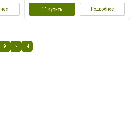
бнее
Подробнее
Купить
9
>
>|