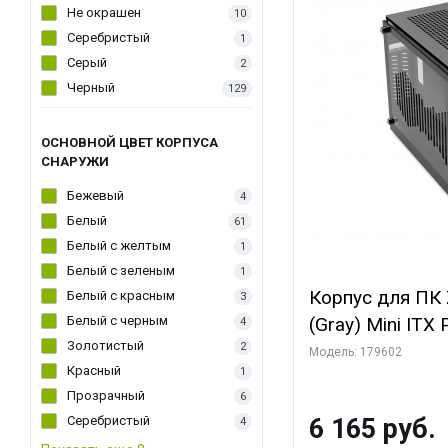
Не окрашен
10
Серебристый
1
Серый
2
Черный
129
ОСНОВНОЙ ЦВЕТ КОРПУСА
СНАРУЖИ
Бежевый
4
Белый
61
Белый с желтым
1
Белый с зеленым
1
Корпус для ПК 
Белый с красным
3
Белый с черным
(Gray) Mini ITX
4
Золотистый
2
Модель: 179602
Красный
1
Прозрачный
6
Серебристый
6 165 руб.
4