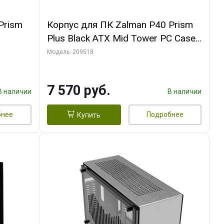
Prism
Корпус для ПК Zalman P40 Prism
Plus Black ATX Mid Tower PC Case,
120mm ARGB Fanx4
Модель: 209518
7 570 руб.
В наличии
В наличии
бнее
Подробнее
Купить