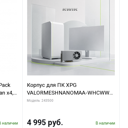
Pack
Корпус для ПК XPG
an x4,
VALORMESHNANOMAA-WHCWW
Bad Pack
Модель: 243500
4 995 руб.
В наличии
В наличии