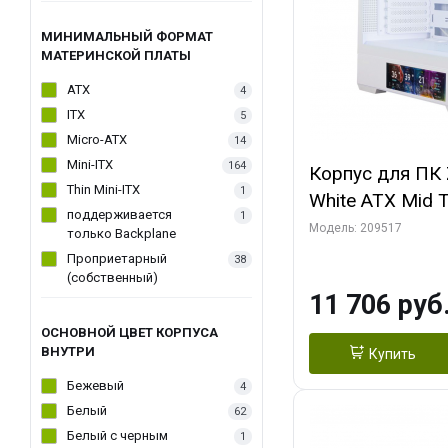
МИНИМАЛЬНЫЙ ФОРМАТ
МАТЕРИНСКОЙ ПЛАТЫ
ATX
4
ITX
5
Micro-ATX
14
Mini-ITX
164
Корпус для ПК 
Thin Mini-ITX
1
White ATX Mid 
поддерживается
1
120mm ARGB F
Модель: 209517
только Backplane
Проприетарный
38
(собственный)
11 706 руб
ОСНОВНОЙ ЦВЕТ КОРПУСА
ВНУТРИ
Купить
Бежевый
4
Белый
62
Белый с черным
1