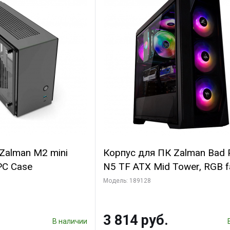
Zalman M2 mini
Корпус для ПК Zalman Bad 
 PC Case
N5 TF ATX Mid Tower, RGB f
T/G bp
Модель: 189128
3 814 руб.
В наличии