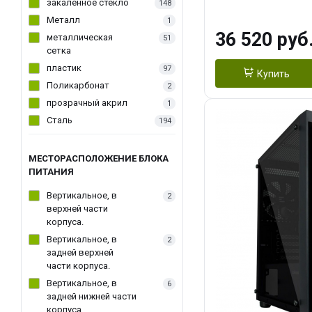
(1*3.5"int, 1*3.5"
закаленное стекло
148
Металл
1
36 520 руб
металлическая
51
сетка
пластик
97
Купить
Поликарбонат
2
прозрачный акрил
1
Сталь
194
МЕСТОРАСПОЛОЖЕНИЕ БЛОКА
ПИТАНИЯ
Вертикальное, в
2
верхней части
корпуса.
Вертикальное, в
2
задней верхней
части корпуса.
Вертикальное, в
6
задней нижней части
корпуса.