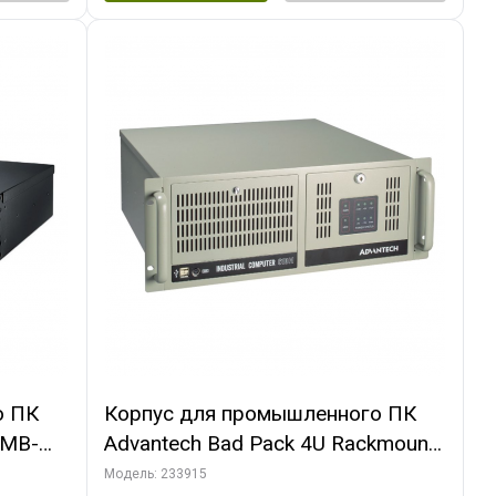
о ПК
Корпус для промышленного ПК
3MB-
Advantech Bad Pack 4U Rackmount
ount
Chassis ATX IPC-610BP-50HD
Модель: 233915