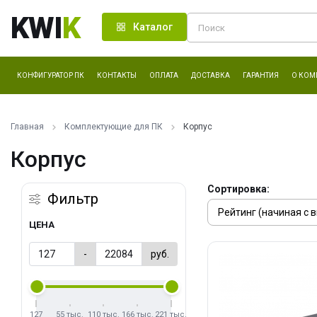
KWI
K
Каталог
КОНФИГУРАТОР ПК
КОНТАКТЫ
ОПЛАТА
ДОСТАВКА
ГАРАНТИЯ
О КОМ
Главная
Комплектующие для ПК
Корпус
Корпус
Сортировка:
Фильтр
ЦЕНА
-
руб.
127
55 тыс.
110 тыс.
166 тыс.
221 тыс.