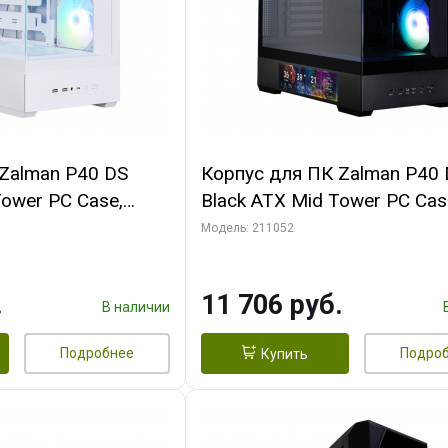
Zalman P40 DS
Корпус для ПК Zalman P40
Tower PC Case,
Black ATX Mid Tower PC Cas
anx4
120mm ARGB Fanx4
Модель: 211052
.
11 706 руб.
В наличии
Подробнее
Подро
Купить