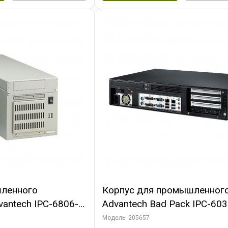
ленного
Корпус для промышленног
antech IPC-6806-
Advantech Bad Pack IPC-60
250W PSU, Отсеки:
35C Корпус 2U 3-Slot Rackm
Модель: 205657