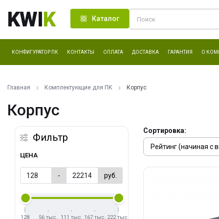
KWI
K
Каталог
КОНФИГУРАТОР ПК
КОНТАКТЫ
ОПЛАТА
ДОСТАВКА
ГАРАНТИЯ
О КОМ
Главная
Комплектующие для ПК
Корпус
Корпус
Сортировка:
Фильтр
ЦЕНА
-
руб.
128
56 тыс.
111 тыс.
167 тыс.
222 тыс.