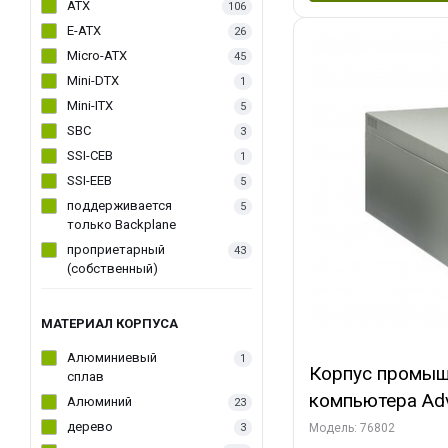
ATX
106
E-ATX
26
Micro-ATX
45
Mini-DTX
1
Mini-ITX
5
SBC
3
SSI-CEB
1
SSI-EEB
5
поддерживается
5
только Backplane
проприетарный
43
(собственный)
МАТЕРИАЛ КОРПУСА
Алюминиевый
1
Корпус промыш
сплав
компьютера Adv
Алюминий
23
25F, 6 слотов, 
дерево
3
Модель: 76802