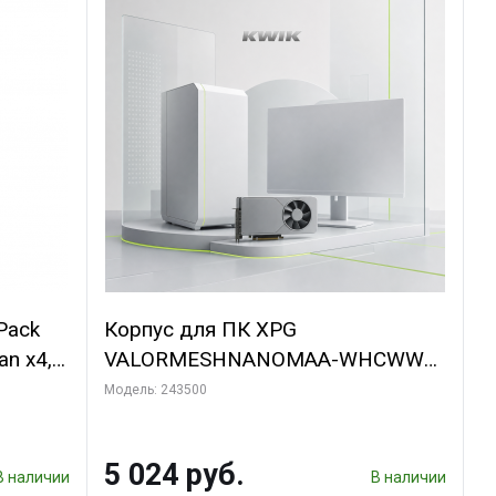
Pack
Корпус для ПК XPG
an x4,
VALORMESHNANOMAA-WHCWW
Bad Pack
Модель: 243500
5 024 руб.
В наличии
В наличии