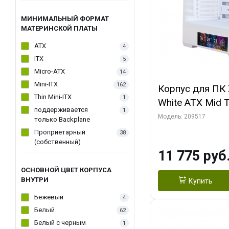
МИНИМАЛЬНЫЙ ФОРМАТ
МАТЕРИНСКОЙ ПЛАТЫ
ATX
4
ITX
5
Micro-ATX
14
Mini-ITX
162
Корпус для ПК 
Thin Mini-ITX
1
White ATX Mid 
поддерживается
1
120mm ARGB F
Модель: 209517
только Backplane
Проприетарный
38
(собственный)
11 775 руб
ОСНОВНОЙ ЦВЕТ КОРПУСА
ВНУТРИ
Купить
Бежевый
4
Белый
62
Белый с черным
1