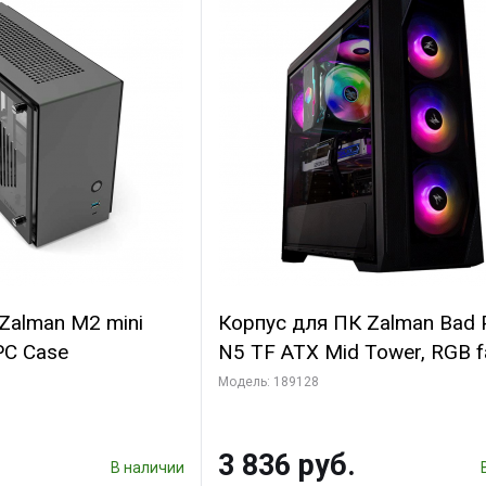
Zalman M2 mini
Корпус для ПК Zalman Bad 
 PC Case
N5 TF ATX Mid Tower, RGB f
T/G bp
Модель: 189128
3 836 руб.
В наличии