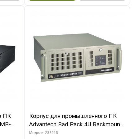
о ПК
Корпус для промышленного ПК
3MB-
Advantech Bad Pack 4U Rackmount
ount
Chassis ATX IPC-610BP-50HD
Модель: 233915