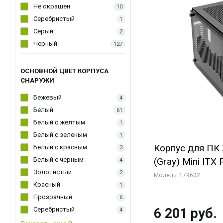
Не окрашен
10
Серебристый
1
Серый
2
Черный
127
ОСНОВНОЙ ЦВЕТ КОРПУСА
СНАРУЖИ
Бежевый
4
Белый
61
Белый с желтым
1
Белый с зеленым
1
Корпус для ПК 
Белый с красным
3
Белый с черным
(Gray) Mini ITX
4
Золотистый
2
Модель: 179602
Красный
1
Прозрачный
6
Серебристый
6 201 руб.
4