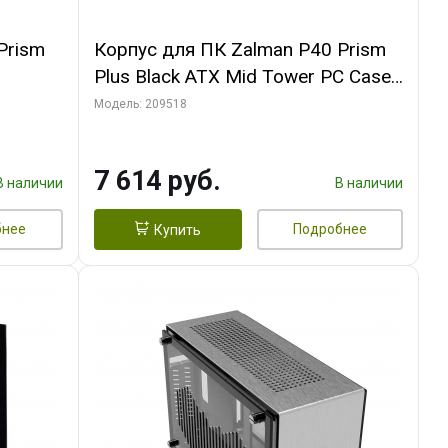
Prism
Корпус для ПК Zalman P40 Prism
Plus Black ATX Mid Tower PC Case,
120mm ARGB Fanx4
Модель: 209518
7 614 руб.
В наличии
В наличии
бнее
Подробнее
Купить