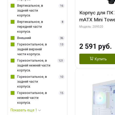
Вертикальное, в
16
задней части
Корпус для ПК 
корпуса.
mATX Mini Towe
Вертикальное, в
8
fan x2
передней части
Модель: 209520
корпуса.
Внешний
36
Горизонтальное, в
2 591 руб.
13
задней верхней
части корпуса.
Купить
Горизонтальное, в
121
задней нижней части
корпуса.
Горизонтальное, в
10
задней части
корпуса.
Горизонтальное, в
15
нижней части
корпуса.
Показать еще 1