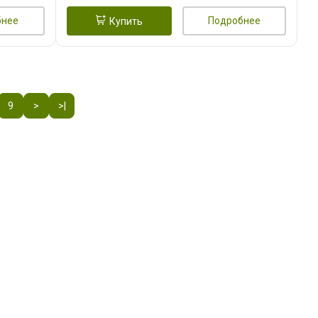
бнее
Подробнее
Купить
9
>
>|