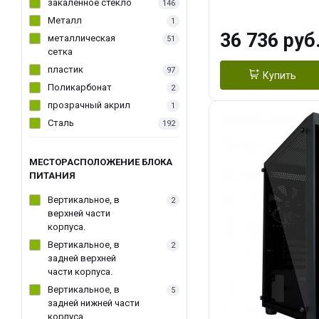
(1*3.5"int, 1*3.5"
закаленное стекло
146
Металл
1
36 736 руб
металлическая
51
сетка
пластик
97
Купить
Поликарбонат
2
прозрачный акрил
1
Сталь
192
МЕСТОРАСПОЛОЖЕНИЕ БЛОКА
ПИТАНИЯ
Вертикальное, в
2
верхней части
корпуса.
Вертикальное, в
2
задней верхней
части корпуса.
Вертикальное, в
5
задней нижней части
корпуса.