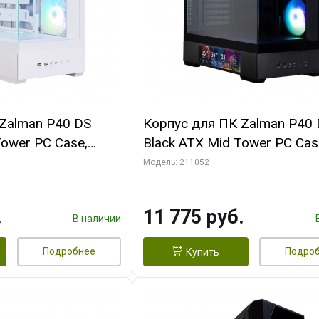
Zalman P40 DS
Корпус для ПК Zalman P40
Tower PC Case,
Black ATX Mid Tower PC Cas
anx4
120mm ARGB Fanx4
Модель: 211052
.
11 775 руб.
В наличии
Подробнее
Подро
Купить