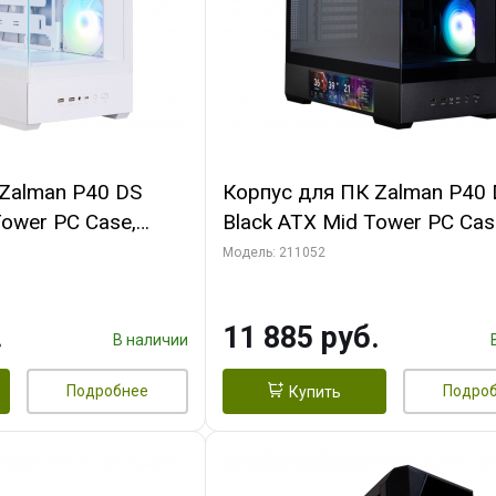
Zalman P40 DS
Корпус для ПК Zalman P40
Tower PC Case,
Black ATX Mid Tower PC Cas
anx4
120mm ARGB Fanx4
Модель: 211052
.
11 885 руб.
В наличии
Подробнее
Подро
Купить