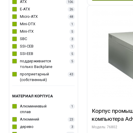
ATX
106
E-ATX
26
Micro-ATX
48
Mini-DTX
1
Mini-ITX
5
SBC
3
SSI-CEB
1
SSI-EEB
5
поддерживается
5
только Backplane
проприетарный
43
(собственный)
МАТЕРИАЛ КОРПУСА
Алюминиевый
1
Корпус промыш
сплав
компьютера Adv
Алюминий
23
25F, 6 слотов, 
дерево
3
Модель: 76802