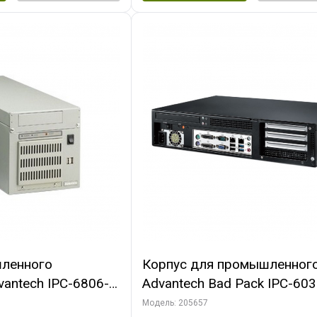
ленного
Корпус для промышленног
antech IPC-6806-
Advantech Bad Pack IPC-60
250W PSU, Отсеки:
35C Корпус 2U 3-Slot Rackm
Модель: 205657