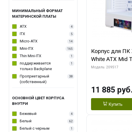
МИНИМАЛЬНЫЙ ФОРМАТ
МАТЕРИНСКОЙ ПЛАТЫ
ATX
4
ITX
5
Micro-ATX
14
Mini-ITX
165
Корпус для ПК 
Thin Mini-ITX
1
White ATX Mid 
поддерживается
1
120mm ARGB F
Модель: 209517
только Backplane
Проприетарный
38
(собственный)
11 885 руб
ОСНОВНОЙ ЦВЕТ КОРПУСА
ВНУТРИ
Купить
Бежевый
4
Белый
62
Белый с черным
1