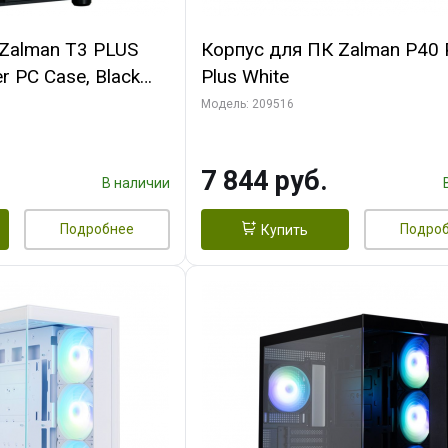
Zalman T3 PLUS
Корпус для ПК Zalman P40 
r PC Case, Black
Plus White
Модель: 209516
7 844 руб.
В наличии
Подробнее
Подро
Купить