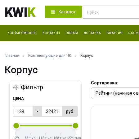
KWI
K
Каталог
КОНФИГУРАТОР ПК
КОНТАКТЫ
ОПЛАТА
ДОСТАВКА
ГАРАНТИЯ
О КОМ
Главная
Комплектующие для ПК
Корпус
Корпус
Сортировка:
Фильтр
ЦЕНА
-
руб.
129
56 тыс.
112 тыс.
168 тыс.
224 тыс.