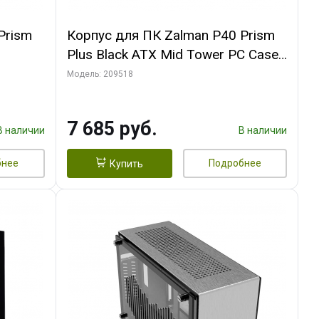
Prism
Корпус для ПК Zalman P40 Prism
Plus Black ATX Mid Tower PC Case,
120mm ARGB Fanx4
Модель: 209518
7 685 руб.
В наличии
В наличии
бнее
Подробнее
Купить