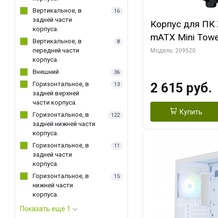
Вертикальное, в
16
задней части
Корпус для ПК 
корпуса.
mATX Mini Towe
Вертикальное, в
8
fan x2
передней части
Модель: 209520
корпуса.
Внешний
36
Горизонтальное, в
2 615 руб.
13
задней верхней
части корпуса.
Купить
Горизонтальное, в
122
задней нижней части
корпуса.
Горизонтальное, в
11
задней части
корпуса.
Горизонтальное, в
15
нижней части
корпуса.
Показать еще 1