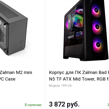
Zalman M2 mini
Корпус для ПК Zalman Bad 
 PC Case
N5 TF ATX Mid Tower, RGB f
T/G bp
Модель: 189128
3 872 руб.
В наличии