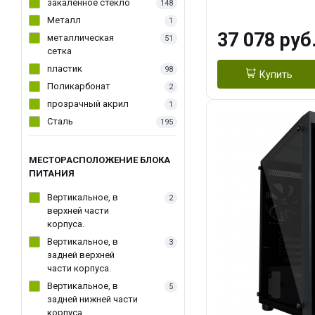
(1*3.5"int, 1*3.5"
закаленное стекло
148
Металл
1
37 078 руб
металлическая
51
сетка
пластик
98
Купить
Поликарбонат
2
прозрачный акрил
1
Сталь
195
МЕСТОРАСПОЛОЖЕНИЕ БЛОКА
ПИТАНИЯ
Вертикальное, в
2
верхней части
корпуса.
Вертикальное, в
3
задней верхней
части корпуса.
Вертикальное, в
5
задней нижней части
корпуса.