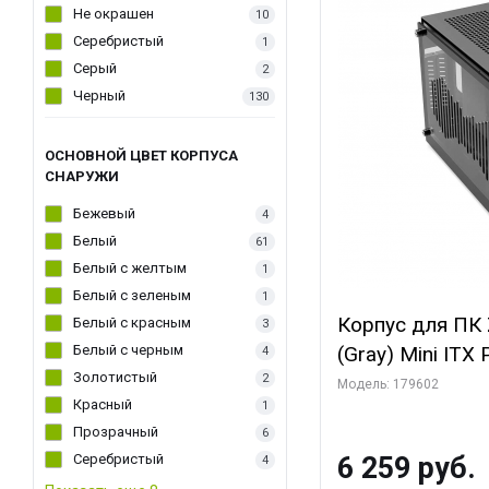
Не окрашен
10
Серебристый
1
Серый
2
Черный
130
ОСНОВНОЙ ЦВЕТ КОРПУСА
СНАРУЖИ
Бежевый
4
Белый
61
Белый с желтым
1
Белый с зеленым
1
Корпус для ПК 
Белый с красным
3
Белый с черным
(Gray) Mini ITX
4
Золотистый
2
Модель: 179602
Красный
1
Прозрачный
6
Серебристый
6 259 руб.
4