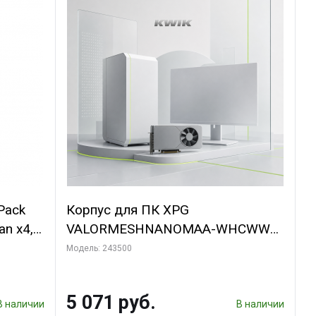
Pack
Корпус для ПК XPG
an x4,
VALORMESHNANOMAA-WHCWW
Bad Pack
Модель: 243500
5 071 руб.
В наличии
В наличии