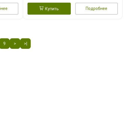
бнее
Подробнее
Купить
9
>
>|