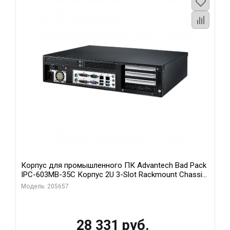
Корпус для промышленного ПК Advantech Bad Pack
IPC-603MB-35C Корпус 2U 3-Slot Rackmount Chassis
for ATX/MicroATX Motherboard with Front I Advantech
Модель: 205657
bp
28 331 руб.