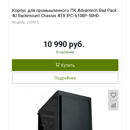
Корпус для промышленного ПК Advantech Bad Pack
4U Rackmount Chassis ATX IPC-610BP-50HD
Advantech 15 слотов, отсеки 3x5.25", 1x3.5", 2xUSB,
Модель: 233915
1xPS/ W/ PS8-500ATX-BB (S0) bp
10 990 руб.
В наличии
Купить
Подробнее