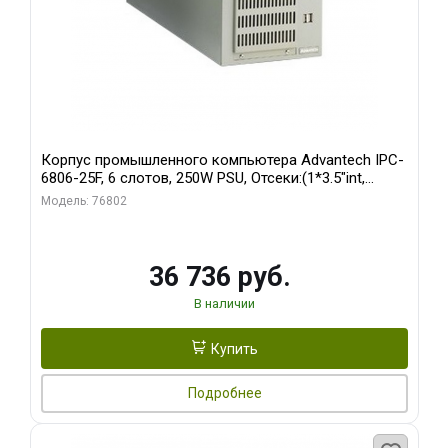
Корпус промышленного компьютера Advantech IPC-
6806-25F, 6 слотов, 250W PSU, Отсеки:(1*3.5"int,
1*3.5"ext)
Модель: 76802
36 736 руб.
В наличии
Купить
Подробнее