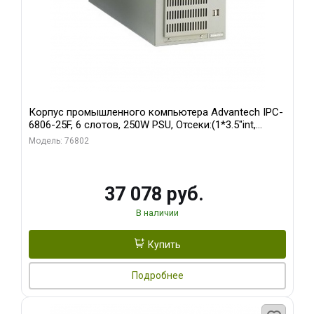
Корпус промышленного компьютера Advantech IPC-
6806-25F, 6 слотов, 250W PSU, Отсеки:(1*3.5"int,
1*3.5"ext)
Модель: 76802
37 078 руб.
В наличии
Купить
Подробнее