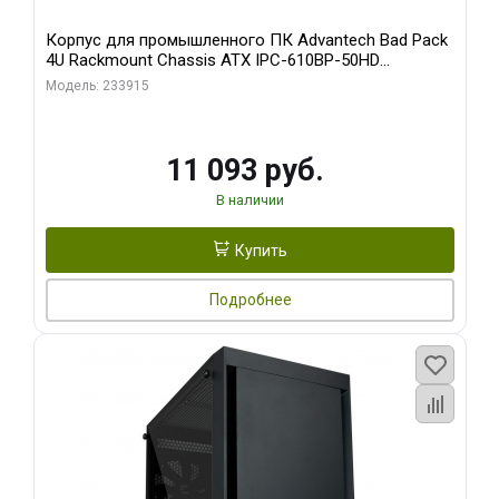
Корпус для промышленного ПК Advantech Bad Pack
4U Rackmount Chassis ATX IPC-610BP-50HD
Advantech 15 слотов, отсеки 3x5.25", 1x3.5", 2xUSB,
Модель: 233915
1xPS/ W/ PS8-500ATX-BB (S0) bp
11 093 руб.
В наличии
Купить
Подробнее