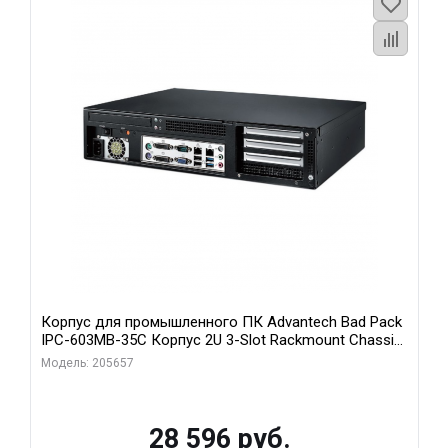
Корпус для промышленного ПК Advantech Bad Pack
IPC-603MB-35C Корпус 2U 3-Slot Rackmount Chassis
for ATX/MicroATX Motherboard with Front I Advantech
Модель: 205657
bp
28 596 руб.