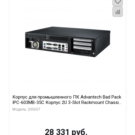
Корпус для промышленного ПК Advantech Bad Pack
IPC-603MB-35C Корпус 2U 3-Slot Rackmount Chassis
for ATX/MicroATX Motherboard with Front I Advantech
Модель: 205657
bp
28 331 руб.