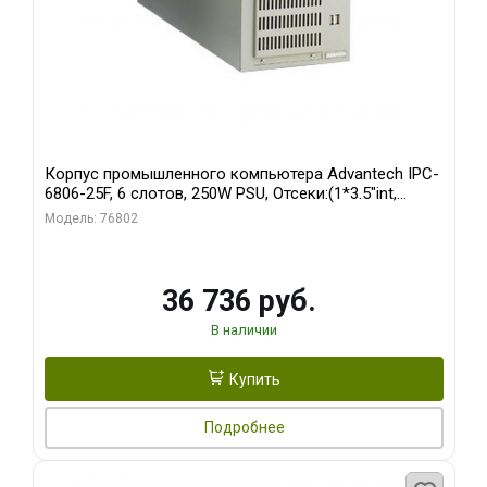
Корпус промышленного компьютера Advantech IPC-
6806-25F, 6 слотов, 250W PSU, Отсеки:(1*3.5"int,
1*3.5"ext)
Модель: 76802
36 736 руб.
В наличии
Купить
Подробнее