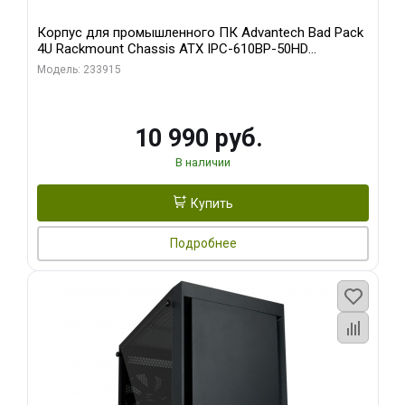
Корпус для промышленного ПК Advantech Bad Pack
4U Rackmount Chassis ATX IPC-610BP-50HD
Advantech 15 слотов, отсеки 3x5.25", 1x3.5", 2xUSB,
Модель: 233915
1xPS/ W/ PS8-500ATX-BB (S0) bp
10 990 руб.
В наличии
Купить
Подробнее