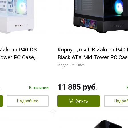
Zalman P40 DS
Корпус для ПК Zalman P40
Tower PC Case,
Black ATX Mid Tower PC Cas
anx4
120mm ARGB Fanx4
Модель: 211052
.
11 885 руб.
В наличии
Подробнее
Подро
Купить