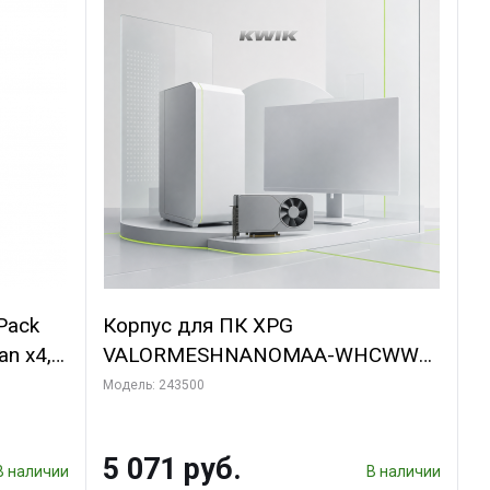
Pack
Корпус для ПК XPG
an x4,
VALORMESHNANOMAA-WHCWW
Bad Pack
Модель: 243500
5 071 руб.
В наличии
В наличии