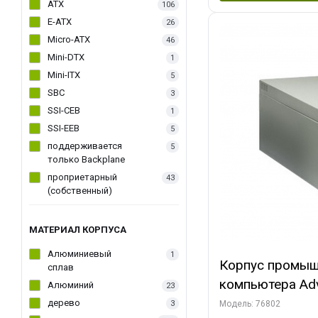
ATX
106
E-ATX
26
Micro-ATX
46
Mini-DTX
1
Mini-ITX
5
SBC
3
SSI-CEB
1
SSI-EEB
5
поддерживается
5
только Backplane
проприетарный
43
(собственный)
МАТЕРИАЛ КОРПУСА
Алюминиевый
1
Корпус промыш
сплав
компьютера Adv
Алюминий
23
25F, 6 слотов, 
дерево
3
Модель: 76802