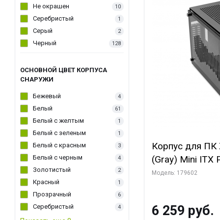
Не окрашен
10
Серебристый
1
Серый
2
Черный
128
ОСНОВНОЙ ЦВЕТ КОРПУСА
СНАРУЖИ
Бежевый
4
Белый
61
Белый с желтым
1
Белый с зеленым
1
Корпус для ПК 
Белый с красным
3
Белый с черным
(Gray) Mini ITX
4
Золотистый
2
Модель: 179602
Красный
1
Прозрачный
6
Серебристый
6 259 руб.
4