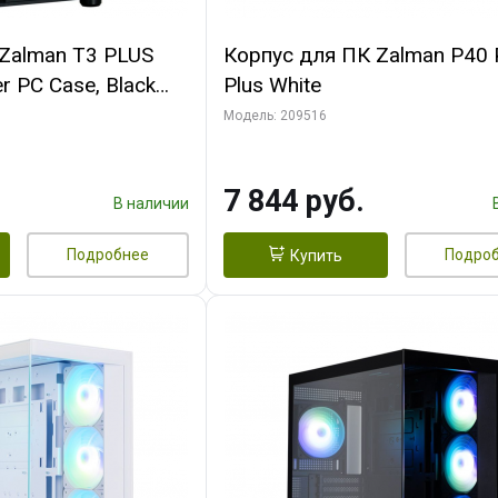
Zalman T3 PLUS
Корпус для ПК Zalman P40 
r PC Case, Black
Plus White
Модель: 209516
7 844 руб.
В наличии
Подробнее
Подро
Купить