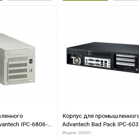
ленного
Корпус для промышленног
antech IPC-6806-
Advantech Bad Pack IPC-60
250W PSU, Отсеки:
35C Корпус 2U 3-Slot Rackm
Модель: 205657