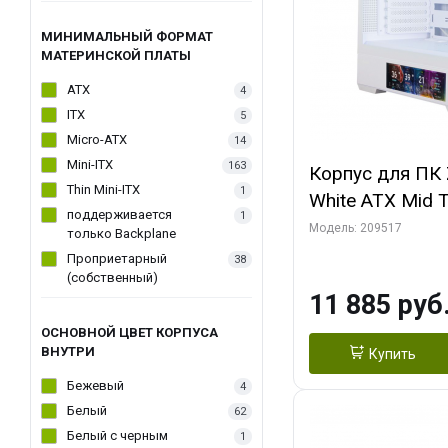
МИНИМАЛЬНЫЙ ФОРМАТ
МАТЕРИНСКОЙ ПЛАТЫ
ATX
4
ITX
5
Micro-ATX
14
Mini-ITX
163
Корпус для ПК 
Thin Mini-ITX
1
White ATX Mid 
поддерживается
1
120mm ARGB F
Модель: 209517
только Backplane
Проприетарный
38
(собственный)
11 885 руб
ОСНОВНОЙ ЦВЕТ КОРПУСА
ВНУТРИ
Купить
Бежевый
4
Белый
62
Белый с черным
1