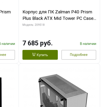
Prism
Корпус для ПК Zalman P40 Prism
Plus Black ATX Mid Tower PC Case,
120mm ARGB Fanx4
Модель: 209518
7 685 руб.
В наличии
В наличии
бнее
Подробнее
Купить