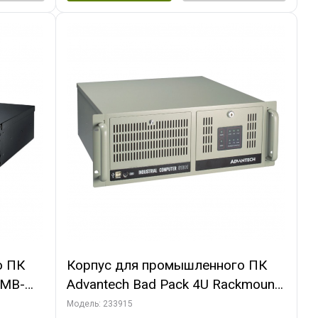
о ПК
Корпус для промышленного ПК
3MB-
Advantech Bad Pack 4U Rackmount
ount
Chassis ATX IPC-610BP-50HD
Модель: 233915