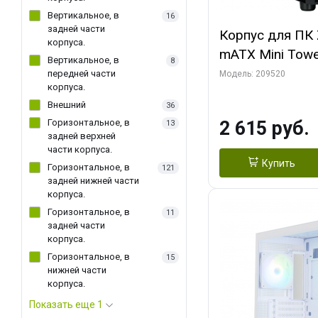
Вертикальное, в
16
задней части
Корпус для ПК 
корпуса.
mATX Mini Towe
Вертикальное, в
8
fan x2
передней части
Модель: 209520
корпуса.
Внешний
36
Горизонтальное, в
2 615 руб.
13
задней верхней
части корпуса.
Купить
Горизонтальное, в
121
задней нижней части
корпуса.
Горизонтальное, в
11
задней части
корпуса.
Горизонтальное, в
15
нижней части
корпуса.
Показать еще 1