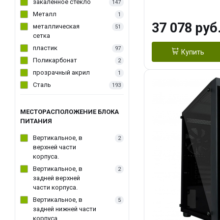
(1*3.5"int, 1*3.5"
закаленное стекло
147
Металл
1
37 078 руб
металлическая
51
сетка
пластик
97
Купить
Поликарбонат
2
прозрачный акрил
1
Сталь
193
МЕСТОРАСПОЛОЖЕНИЕ БЛОКА
ПИТАНИЯ
Вертикальное, в
2
верхней части
корпуса.
Вертикальное, в
2
задней верхней
части корпуса.
Вертикальное, в
5
задней нижней части
корпуса.