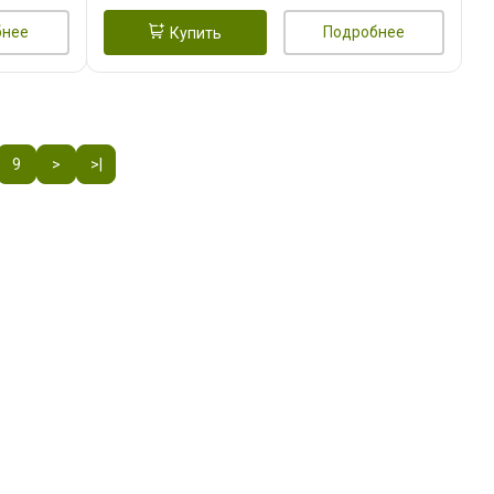
бнее
Подробнее
Купить
9
>
>|