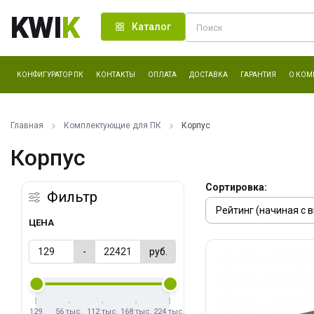
KWI
K
Каталог
КОНФИГУРАТОР ПК
КОНТАКТЫ
ОПЛАТА
ДОСТАВКА
ГАРАНТИЯ
О КОМ
Главная
Комплектующие для ПК
Корпус
Корпус
Сортировка:
Фильтр
ЦЕНА
-
руб.
129
56 тыс.
112 тыс.
168 тыс.
224 тыс.