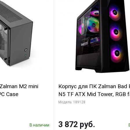
Zalman M2 mini
Корпус для ПК Zalman Bad 
 PC Case
N5 TF ATX Mid Tower, RGB f
T/G bp
Модель: 189128
3 872 руб.
В наличии