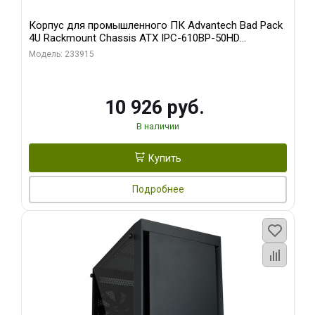
Корпус для промышленного ПК Advantech Bad Pack
4U Rackmount Chassis ATX IPC-610BP-50HD
Advantech 15 слотов, отсеки 3x5.25", 1x3.5", 2xUSB,
Модель: 233915
1xPS/ W/ PS8-500ATX-BB (S0) bp
10 926 руб.
В наличии
Купить
Подробнее