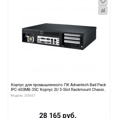
Корпус для промышленного ПК Advantech Bad Pack
IPC-603MB-35C Корпус 2U 3-Slot Rackmount Chassis
for ATX/MicroATX Motherboard with Front I Advantech
Модель: 205657
bp
28 165 руб.