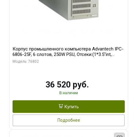
Корпус промышленного компьютера Advantech IPC-
6806-25F, 6 слотов, 250W PSU, Отсеки:(1*3.5"int,
1*3.5"ext)
Модель: 76802
36 520 руб.
В наличии
Купить
Подробнее