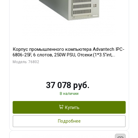
Корпус промышленного компьютера Advantech IPC-
6806-25F, 6 слотов, 250W PSU, Отсеки:(1*3.5"int,
1*3.5"ext)
Модель: 76802
37 078 руб.
В наличии
Купить
Подробнее