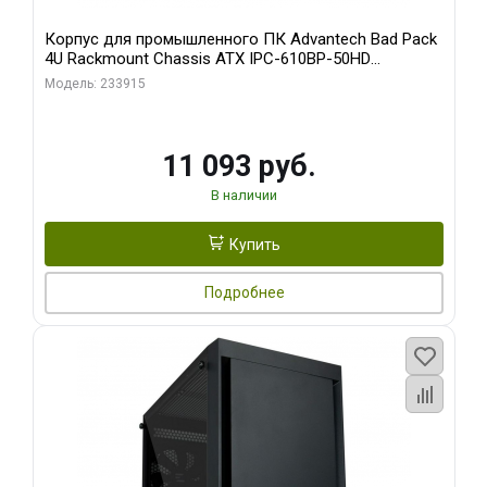
Корпус для промышленного ПК Advantech Bad Pack
4U Rackmount Chassis ATX IPC-610BP-50HD
Advantech 15 слотов, отсеки 3x5.25", 1x3.5", 2xUSB,
Модель: 233915
1xPS/ W/ PS8-500ATX-BB (S0) bp
11 093 руб.
В наличии
Купить
Подробнее