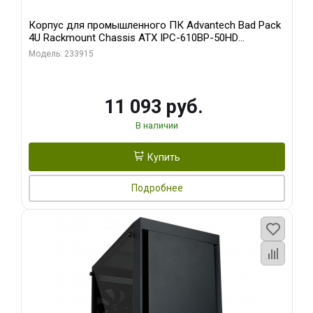
Корпус для промышленного ПК Advantech Bad Pack
4U Rackmount Chassis ATX IPC-610BP-50HD
Advantech 15 слотов, отсеки 3x5.25", 1x3.5", 2xUSB,
Модель: 233915
1xPS/ W/ PS8-500ATX-BB (S0) bp
11 093 руб.
В наличии
Купить
Подробнее