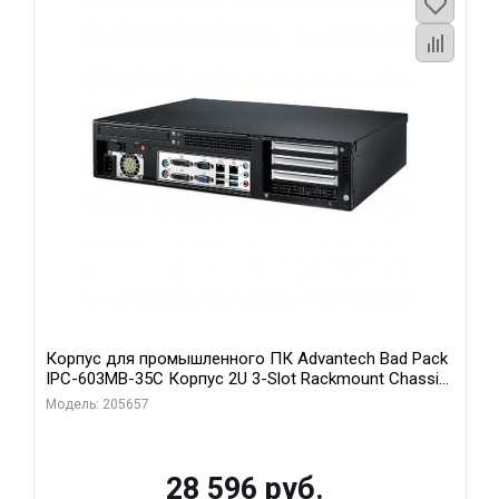
Корпус для промышленного ПК Advantech Bad Pack
IPC-603MB-35C Корпус 2U 3-Slot Rackmount Chassis
for ATX/MicroATX Motherboard with Front I Advantech
Модель: 205657
bp
28 596 руб.