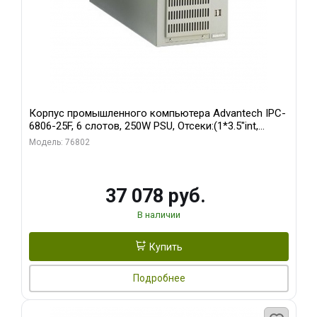
Корпус промышленного компьютера Advantech IPC-
6806-25F, 6 слотов, 250W PSU, Отсеки:(1*3.5"int,
1*3.5"ext)
Модель: 76802
37 078 руб.
В наличии
Купить
Подробнее