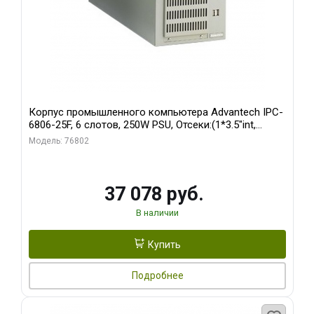
Корпус промышленного компьютера Advantech IPC-
6806-25F, 6 слотов, 250W PSU, Отсеки:(1*3.5"int,
1*3.5"ext)
Модель: 76802
37 078 руб.
В наличии
Купить
Подробнее