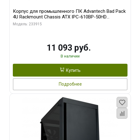
Корпус для промышленного ПК Advantech Bad Pack
4U Rackmount Chassis ATX IPC-610BP-50HD
Advantech 15 слотов, отсеки 3x5.25", 1x3.5", 2xUSB,
Модель: 233915
1xPS/ W/ PS8-500ATX-BB (S0) bp
11 093 руб.
В наличии
Купить
Подробнее