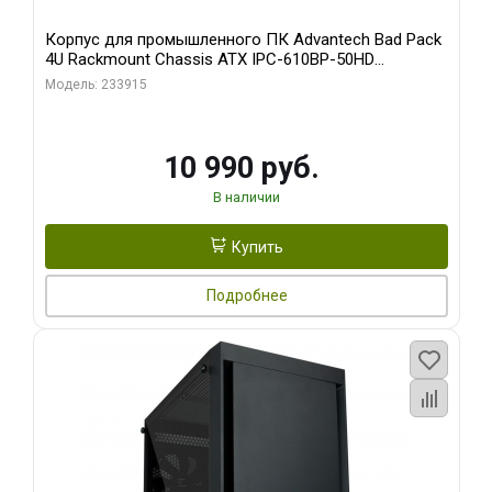
Корпус для промышленного ПК Advantech Bad Pack
4U Rackmount Chassis ATX IPC-610BP-50HD
Advantech 15 слотов, отсеки 3x5.25", 1x3.5", 2xUSB,
Модель: 233915
1xPS/ W/ PS8-500ATX-BB (S0) bp
10 990 руб.
В наличии
Купить
Подробнее