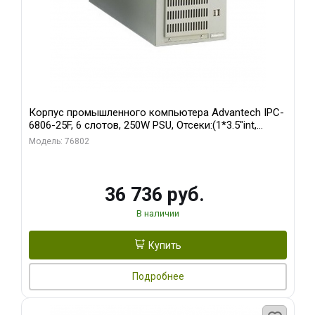
Корпус промышленного компьютера Advantech IPC-
6806-25F, 6 слотов, 250W PSU, Отсеки:(1*3.5"int,
1*3.5"ext)
Модель: 76802
36 736 руб.
В наличии
Купить
Подробнее