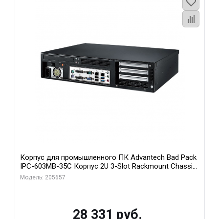
Корпус для промышленного ПК Advantech Bad Pack
IPC-603MB-35C Корпус 2U 3-Slot Rackmount Chassis
for ATX/MicroATX Motherboard with Front I Advantech
Модель: 205657
bp
28 331 руб.