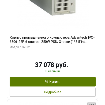
Корпус промышленного компьютера Advantech IPC-
6806-25F, 6 слотов, 250W PSU, Отсеки:(1*3.5"int,
1*3.5"ext)
Модель: 76802
37 078 руб.
В наличии
Купить
Подробнее