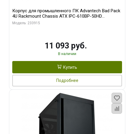
Корпус для промышленного ПК Advantech Bad Pack
4U Rackmount Chassis ATX IPC-610BP-50HD
Advantech 15 слотов, отсеки 3x5.25", 1x3.5", 2xUSB,
Модель: 233915
1xPS/ W/ PS8-500ATX-BB (S0) bp
11 093 руб.
В наличии
Купить
Подробнее