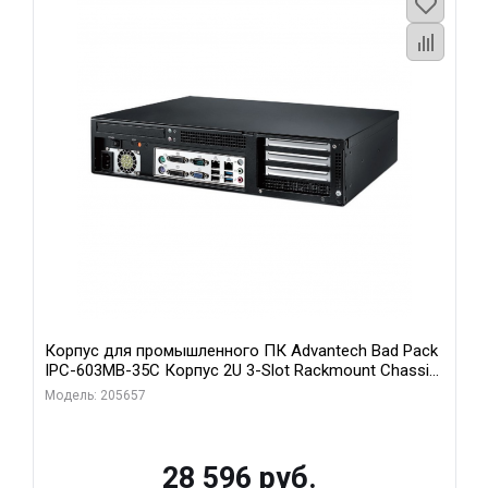
Корпус для промышленного ПК Advantech Bad Pack
IPC-603MB-35C Корпус 2U 3-Slot Rackmount Chassis
for ATX/MicroATX Motherboard with Front I Advantech
Модель: 205657
bp
28 596 руб.