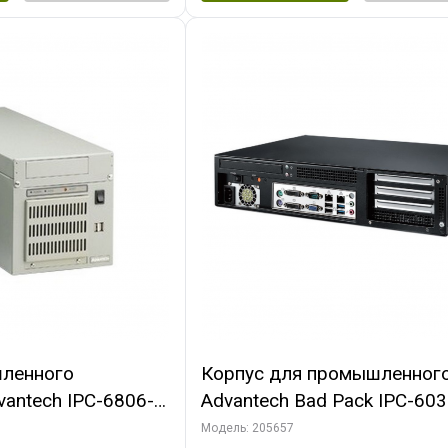
ленного
Корпус для промышленног
antech IPC-6806-
Advantech Bad Pack IPC-60
250W PSU, Отсеки:
35C Корпус 2U 3-Slot Rackm
Модель: 205657