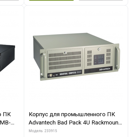
о ПК
Корпус для промышленного ПК
3MB-
Advantech Bad Pack 4U Rackmount
ount
Chassis ATX IPC-610BP-50HD
Модель: 233915