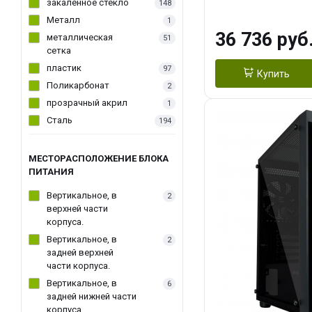
(1*3.5"int, 1*3.5"
закаленное стекло
148
Металл
1
36 736 руб
металлическая
51
сетка
пластик
97
Купить
Поликарбонат
2
прозрачный акрил
1
Сталь
194
МЕСТОРАСПОЛОЖЕНИЕ БЛОКА
ПИТАНИЯ
Вертикальное, в
2
верхней части
корпуса.
Вертикальное, в
2
задней верхней
части корпуса.
Вертикальное, в
6
задней нижней части
корпуса.