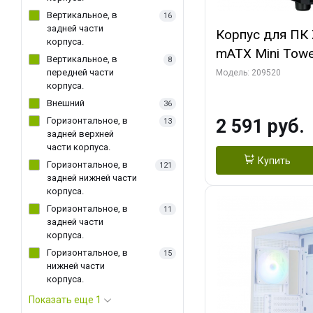
Вертикальное, в
16
задней части
Корпус для ПК 
корпуса.
mATX Mini Towe
Вертикальное, в
8
fan x2
передней части
Модель: 209520
корпуса.
Внешний
36
Горизонтальное, в
2 591 руб.
13
задней верхней
части корпуса.
Купить
Горизонтальное, в
121
задней нижней части
корпуса.
Горизонтальное, в
11
задней части
корпуса.
Горизонтальное, в
15
нижней части
корпуса.
Показать еще 1