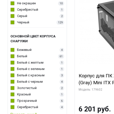
Не окрашен
10
Серебристый
1
Серый
2
Черный
129
ОСНОВНОЙ ЦВЕТ КОРПУСА
СНАРУЖИ
Бежевый
4
Белый
61
Белый с желтым
1
Белый с зеленым
1
Корпус для ПК 
Белый с красным
3
Белый с черным
(Gray) Mini ITX
4
Золотистый
2
Модель: 179602
Красный
1
Прозрачный
6
Серебристый
6 201 руб.
4