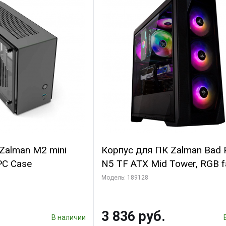
Zalman M2 mini
Корпус для ПК Zalman Bad 
 PC Case
N5 TF ATX Mid Tower, RGB f
T/G bp
Модель: 189128
3 836 руб.
В наличии