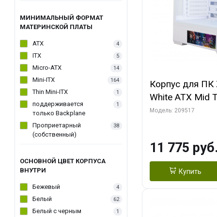
МИНИМАЛЬНЫЙ ФОРМАТ
МАТЕРИНСКОЙ ПЛАТЫ
ATX
4
ITX
5
Micro-ATX
14
Mini-ITX
164
Корпус для ПК 
Thin Mini-ITX
1
White ATX Mid 
поддерживается
1
120mm ARGB F
Модель: 209517
только Backplane
Проприетарный
38
(собственный)
11 775 руб
ОСНОВНОЙ ЦВЕТ КОРПУСА
ВНУТРИ
Купить
Бежевый
4
Белый
62
Белый с черным
1