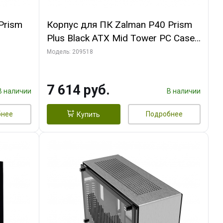
Prism
Корпус для ПК Zalman P40 Prism
Plus Black ATX Mid Tower PC Case,
120mm ARGB Fanx4
Модель: 209518
7 614 руб.
В наличии
В наличии
бнее
Подробнее
Купить