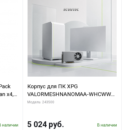
Pack
Корпус для ПК XPG
an x4,
VALORMESHNANOMAA-WHCWW
Bad Pack
Модель: 243500
5 024 руб.
В наличии
В наличии