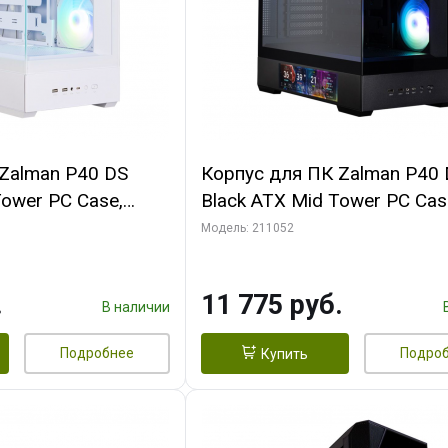
Zalman P40 DS
Корпус для ПК Zalman P40
Tower PC Case,
Black ATX Mid Tower PC Cas
anx4
120mm ARGB Fanx4
Модель: 211052
.
11 775 руб.
В наличии
Подробнее
Подро
Купить