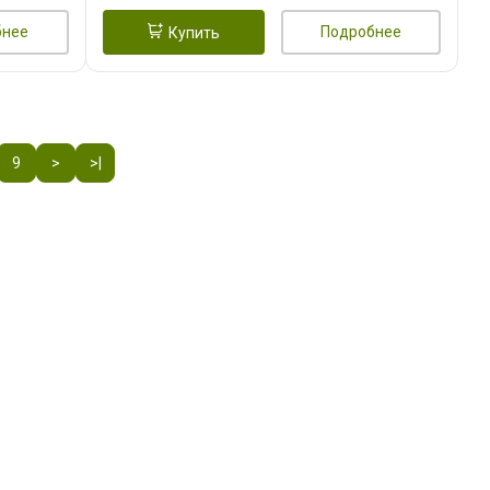
бнее
Подробнее
Купить
9
>
>|