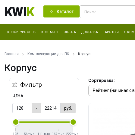
KWI
K
Каталог
КОНФИГУРАТОР ПК
КОНТАКТЫ
ОПЛАТА
ДОСТАВКА
ГАРАНТИЯ
О КОМ
Главная
Комплектующие для ПК
Корпус
Корпус
Сортировка:
Фильтр
ЦЕНА
-
руб.
128
56 тыс.
111 тыс.
167 тыс.
222 тыс.