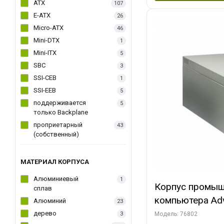
ATX
107
E-ATX
26
Micro-ATX
46
Mini-DTX
1
Mini-ITX
5
SBC
3
SSI-CEB
1
SSI-EEB
5
поддерживается
5
только Backplane
проприетарный
43
(собственный)
МАТЕРИАЛ КОРПУСА
Алюминиевый
1
Корпус промыш
сплав
компьютера Adv
Алюминий
23
25F, 6 слотов, 
дерево
3
Модель: 76802