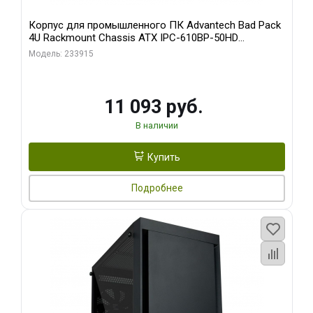
Корпус для промышленного ПК Advantech Bad Pack
4U Rackmount Chassis ATX IPC-610BP-50HD
Advantech 15 слотов, отсеки 3x5.25", 1x3.5", 2xUSB,
Модель: 233915
1xPS/ W/ PS8-500ATX-BB (S0) bp
11 093 руб.
В наличии
Купить
Подробнее