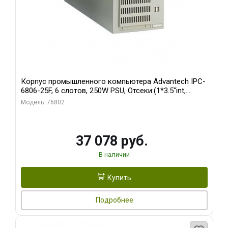
Корпус промышленного компьютера Advantech IPC-
6806-25F, 6 слотов, 250W PSU, Отсеки:(1*3.5"int,
1*3.5"ext)
Модель: 76802
37 078 руб.
В наличии
Купить
Подробнее