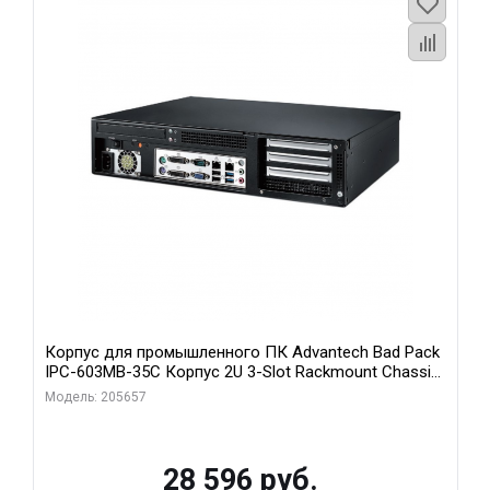
Корпус для промышленного ПК Advantech Bad Pack
IPC-603MB-35C Корпус 2U 3-Slot Rackmount Chassis
for ATX/MicroATX Motherboard with Front I Advantech
Модель: 205657
bp
28 596 руб.