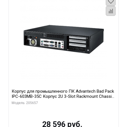
Корпус для промышленного ПК Advantech Bad Pack
IPC-603MB-35C Корпус 2U 3-Slot Rackmount Chassis
for ATX/MicroATX Motherboard with Front I Advantech
Модель: 205657
bp
28 596 руб.