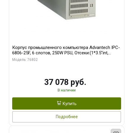
Корпус промышленного компьютера Advantech IPC-
6806-25F, 6 слотов, 250W PSU, Отсеки:(1*3.5"int,
1*3.5"ext)
Модель: 76802
37 078 руб.
В наличии
Купить
Подробнее