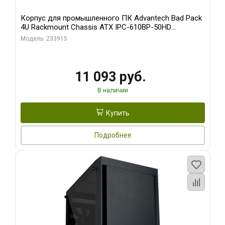
Корпус для промышленного ПК Advantech Bad Pack
4U Rackmount Chassis ATX IPC-610BP-50HD
Advantech 15 слотов, отсеки 3x5.25", 1x3.5", 2xUSB,
Модель: 233915
1xPS/ W/ PS8-500ATX-BB (S0) bp
11 093 руб.
В наличии
Купить
Подробнее