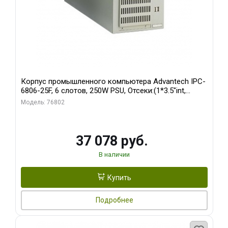
Корпус промышленного компьютера Advantech IPC-
6806-25F, 6 слотов, 250W PSU, Отсеки:(1*3.5"int,
1*3.5"ext)
Модель: 76802
37 078 руб.
В наличии
Купить
Подробнее