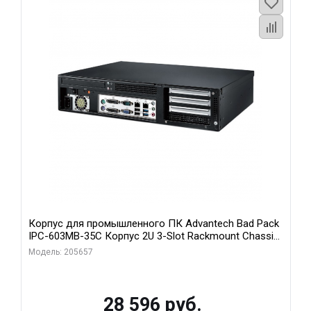
Корпус для промышленного ПК Advantech Bad Pack
IPC-603MB-35C Корпус 2U 3-Slot Rackmount Chassis
for ATX/MicroATX Motherboard with Front I Advantech
Модель: 205657
bp
28 596 руб.