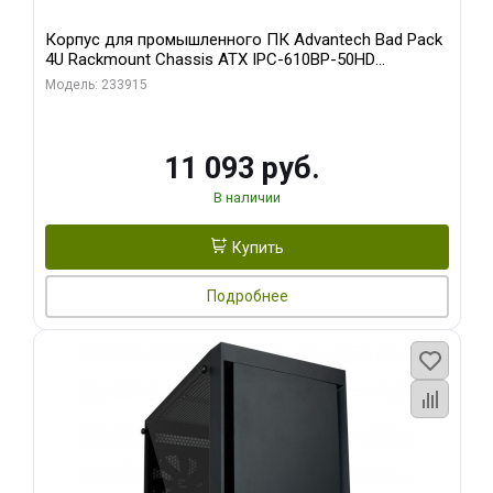
Корпус для промышленного ПК Advantech Bad Pack
4U Rackmount Chassis ATX IPC-610BP-50HD
Advantech 15 слотов, отсеки 3x5.25", 1x3.5", 2xUSB,
Модель: 233915
1xPS/ W/ PS8-500ATX-BB (S0) bp
11 093 руб.
В наличии
Купить
Подробнее