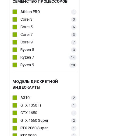
СЕМЕЙСТВО ПРОЦЕССОРОВ
Athlon PRO
1
Core i3
3
Core i5
6
Core i7
3
Core i9
7
Ryzen 5
3
Ryzen 7
14
Ryzen 9
28
МОДЕЛЬ ДИСКРЕТНОЙ
ВИДЕОКАРТЫ
A310
2
GTX 1050 Ti
1
GTX 1650
1
GTX 1660 Super
2
RTX 2060 Super
1
RTX 3050
1