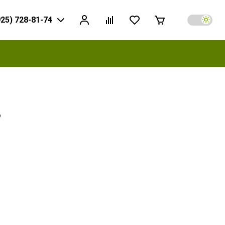
925) 728-81-74
ь