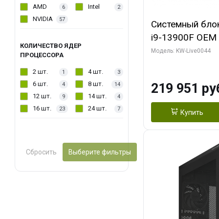
AMD
Intel
6
2
NVIDIA
57
Системный блок 
i9-13900F OEM (
КОЛИЧЕСТВО ЯДЕР
7, Efficient-co/
Модель: KW-Live0044
ПРОЦЕССОРА
модуля)/ Gigab
2 шт.
4 шт.
1
3
AERO OC 16GB 
6 шт.
8 шт.
219 951 ру
4
14
HD/ 512 ГБ SSD
12 шт.
14 шт.
9
4
16 шт.
24 шт.
23
7
Купить
Сбросить
Выберите фильтры