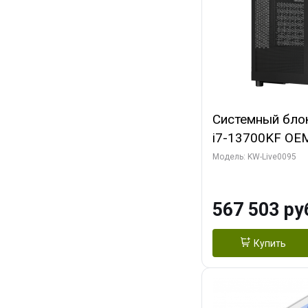
Системный блок 
i7-13700KF OEM 
7, C16 8EC/8PC
Модель: KW-Live0095
модуля)/ Afox
GDDR6X 384-Bi
567 503 ру
Turbo/ 512 ГБ 
Купить