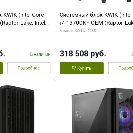
KWIK (Intel Core
Системный блок KWIK (Intel
Raptor Lake, Intel
i7-13700KF OEM (Raptor Lake
 32 ГБ ОЗУ (2
7, C16 8EC/8PC/ 64 ГБ ОЗУ 
Модель: KW-Live0065
yte RTX5070Ti
модуля)/ ASUS RTX5080 P
GDDR7 256bit 3xDP
OC 16GB GDDR7 256bit Typ
б.
318 508 руб.
)
2/ 1 ТБ SSD)
В наличии
Подробнее
Подро
Купить