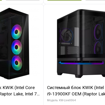
KWIK (Intel Core
Системный блок KWIK (Intel
ptor Lake, Intel 7,
i9-13900KF OEM (Raptor Lake
 64 ГБ ОЗУ (2
7, C24 16EC/8P/ 64 ГБ ОЗУ 
Модель: KW-Live0064