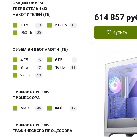
модуля)/ Afox
ОБЩИЙ ОБЪЕМ
ТВЕРДОТЕЛЬНЫХ
GDDR6X 384-Bi
НАКОПИТЕЛЕЙ (ГБ)
614 857 ру
Turbo/ 1 ТБ SS
1 ТБ
512 ГБ
19
16
Купить
960 ГБ
30
ОБЪЕМ ВИДЕОПАМЯТИ (ГБ)
4 ГБ
6 ГБ
5
3
8 ГБ
16 ГБ
7
36
24 ГБ
13
ПРОИЗВОДИТЕЛЬ
ПРОЦЕССОРА
AMD
Intel
46
19
ПРОИЗВОДИТЕЛЬ
ГРАФИЧЕСКОГО ПРОЦЕССОРА