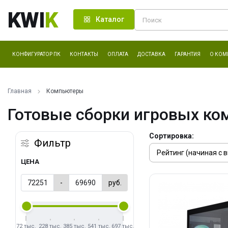
KWI
K
Каталог
КОНФИГУРАТОР ПК
КОНТАКТЫ
ОПЛАТА
ДОСТАВКА
ГАРАНТИЯ
О КОМ
Главная
Компьютеры
Готовые сборки игровых ко
Сортировка:
Фильтр
ЦЕНА
-
руб.
72 тыс.
228 тыс.
385 тыс.
541 тыс.
697 тыс.