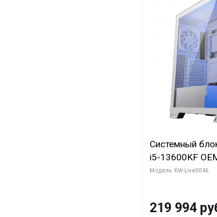
Системный блок 
i5-13600KF OEM 
7, C14 8EC/6PC
Модель: KW-Live0046
Gigabyte RTX5
8GB GDDR7 128b
219 994 ру
SSD)