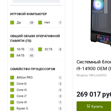
ИГРОВОЙ КОМПЬЮТЕР
Да
Нет
58
7
ОБЩИЙ ОБЪЕМ ОПЕРАТИВНОЙ
ПАМЯТИ (ГБ)
16 ГБ
32 ГБ
12
8
64 ГБ
45
Системный блок 
i9-14900 OEM (Ra
СЕМЕЙСТВО ПРОЦЕССОРОВ
C24 16EC/8PC//
Модель: KW-Live0052
Athlon PRO
1
модуля)/ Palit
Core i3
3
GAMINGPRO OC
Core i5
6
269 017 ру
256bit 3xDP HD
Core i7
3
Core i9
7
Купить
Ryzen 5
3