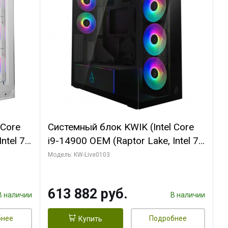
 Core
Системный блок KWIK (Intel Core
ntel 7,
i9-14900 OEM (Raptor Lake, Intel 7,
(2
C24 16EC/8PC// 64 ГБ ОЗУ (2
Модель: KW-Live0103
модуля)/ Afox RTX4090 24GB
B
GDDR6X 384-Bit 3xDP HDMI ATX
613 882 руб.
Turbo/ 960 ГБ SSD)
В наличии
В наличии
бнее
Подробнее
Купить