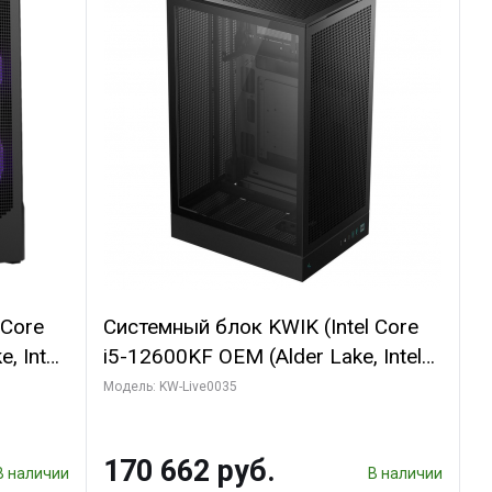
 Core
Системный блок KWIK (Intel Core
, Intel
i5-12600KF OEM (Alder Lake, Intel
(2
7, C10 4EC/6PC// 64 ГБ ОЗУ/ Ninja
Модель: KW-Live0035
Sinotex GTX1650 4GB 128bit
R7
GDDR6 DVI DP HDMI 2/ 960 ГБ
170 662 руб.
D)
SSD)
В наличии
В наличии