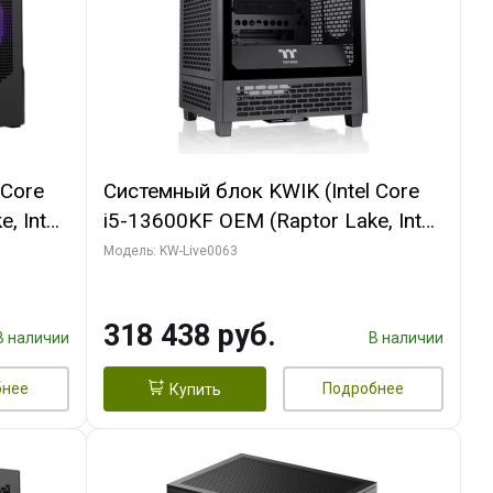
 Core
Системный блок KWIK (Intel Core
, Intel
i5-13600KF OEM (Raptor Lake, Intel
Palit
7, C14 8EC/6PC/ 64 ГБ ОЗУ/ MSI
Модель: KW-Live0063
6GB
RTX5080 VENTUS 3X OC 16GB
0 ГБ
GDDR7 256bit 3xDP HDMI/ 512 ГБ
318 438 руб.
SSD)
В наличии
В наличии
бнее
Подробнее
Купить