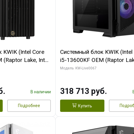
KWIK (Intel Core
Системный блок KWIK (Intel
(Raptor Lake, Intel
i5-13600KF OEM (Raptor Lake
/ 32 ГБ ОЗУ (2
7, C14 8EC/6PC/ 64 ГБ ОЗУ/ 
Модель: KW-Live0067
 RTX4090 24GB
RTX5080 GAMINGPRO OC 1
t 3xDP HDMI ATX
GDDR7 256bit 3xDP HD/ 96
б.
318 713 руб.
SSD)
SSD)
В наличии
Подробнее
Подро
Купить