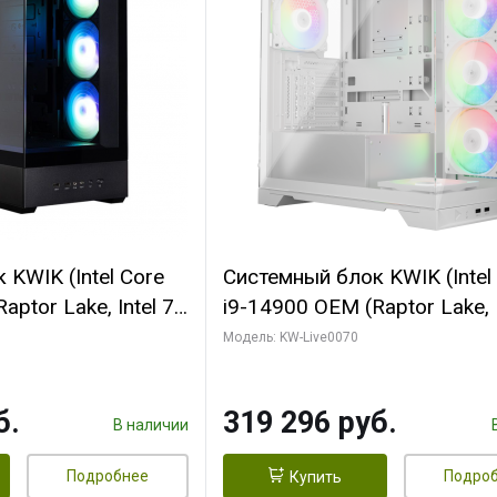
KWIK (Intel Core
Системный блок KWIK (Intel
ptor Lake, Intel 7,
i9-14900 OEM (Raptor Lake, I
 64 ГБ ОЗУ (2
C24 16EC/8PC// 64 ГБ ОЗУ 
Модель: KW-Live0070
 RTX5080
модуля)/ Gigabyte RTX5080
 16GB GDDR7
XTREME WATERFORCE 16G
б.
319 296 руб.
/ 512 ГБ SSD)
GDDR7 256bit/ 960 ГБ SSD)
В наличии
Подробнее
Подро
Купить