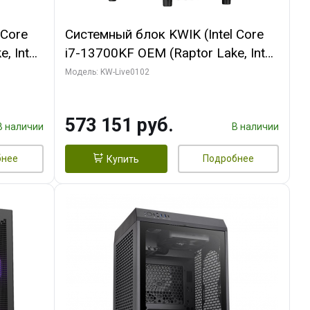
 Core
Системный блок KWIK (Intel Core
, Intel
i7-13700KF OEM (Raptor Lake, Intel
(2
7, C16 8EC/8PC/ 32 ГБ ОЗУ (2
Модель: KW-Live0102
ROART
модуля)/ Afox RTX4090 24GB
e-C DP
GDDR6X 384-Bit 3xDP HDMI ATX
573 151 руб.
Turbo/ 960 ГБ SSD)
В наличии
В наличии
бнее
Подробнее
Купить