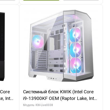
 Core
Системный блок KWIK (Intel Core
, Intel
i9-13900KF OEM (Raptor Lake, Intel
(2
7, C24 16EC/8P/ 32 ГБ ОЗУ (2
Модель: KW-Live0038