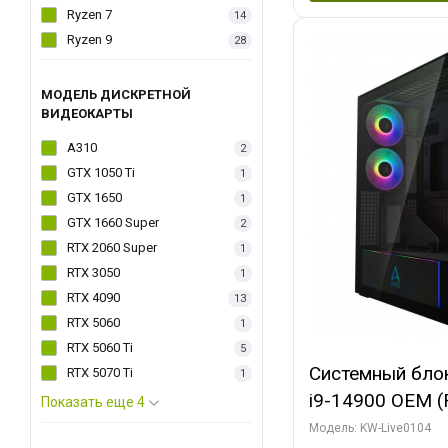
Ryzen 7
14
Ryzen 9
28
МОДЕЛЬ ДИСКРЕТНОЙ
ВИДЕОКАРТЫ
A310
2
GTX 1050 Ti
1
GTX 1650
1
GTX 1660 Super
2
RTX 2060 Super
1
RTX 3050
1
RTX 4090
13
RTX 5060
1
RTX 5060 Ti
5
Системный блок 
RTX 5070 Ti
1
i9-14900 OEM (Ra
Показать еще 4
C24 16EC/8PC//
Модель: KW-Live0104