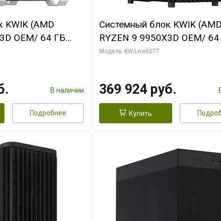
к KWIK (AMD
Системный блок KWIK (AM
3D OEM/ 64 ГБ
RYZEN 9 9950X3D OEM/ 64
 RTX5080 XTREME
ОЗУ/ Gigabyte RTX5080
Модель: KW-Live0077
GB GDDR7 256bit/
WINDFORCE OC V2 SFF 16G
GDDR7 256b/ 960 ГБ SSD)
б.
369 924 руб.
В наличии
Подробнее
Подро
Купить