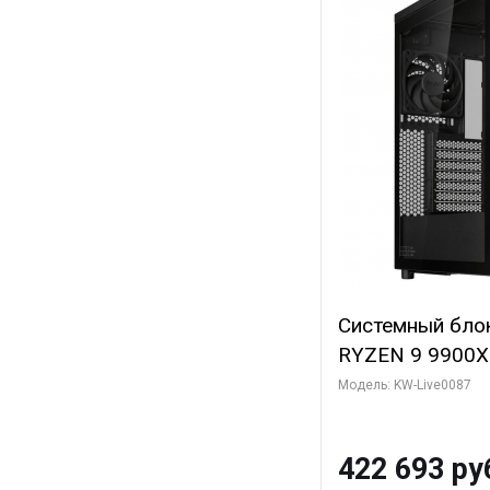
Системный бло
RYZEN 9 9900X
ОЗУ/ ASUS RTX
Модель: KW-Live0087
16GB GDDR7 256
ТБ SSD)
422 693 ру