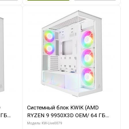
D
Системный блок KWIK (AMD
 ГБ
RYZEN 9 9950X3D OEM/ 64 ГБ
 3X
ОЗУ/ MSI RTX5080 SHADOW 3X OC
Модель: KW-Live0079