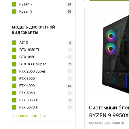
Ryzen 7
14
Ryzen 9
28
МОДЕЛЬ ДИСКРЕТНОЙ
ВИДЕОКАРТЫ
A310
2
GTX 1050 Ti
1
GTX 1650
1
GTX 1660 Super
2
RTX 2060 Super
1
RTX 3050
1
RTX 4090
13
RTX 5060
1
RTX 5060 Ti
5
Системный бло
RTX 5070 Ti
1
RYZEN 9 9950X
Показать еще 4
ОЗУ/ Palit RT
Модель: KW-Live0078