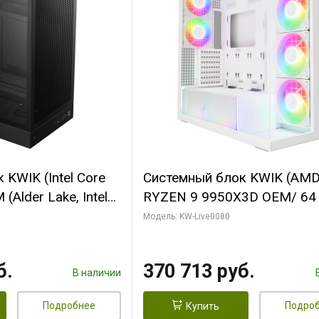
KWIK (Intel Core
Системный блок KWIK (AM
(Alder Lake, Intel
RYZEN 9 9950X3D OEM/ 64
/ 64 ГБ ОЗУ/ Ninja
ОЗУ/ Palit RTX5080 INFINIT
Модель: KW-Live0080
0 4GB 128bit
16GB GDDR7 256bit 3xDP H
HDMI 2/ 960 ГБ
ГБ SSD)
б.
370 713 руб.
В наличии
Подробнее
Подро
Купить