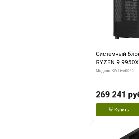
Системный бло
RYZEN 9 9950X
ОЗУ/ Gigabyte
Модель: KW-Live0060
OC 8GB GDDR7 1
ТБ SSD)
269 241 ру
Купить