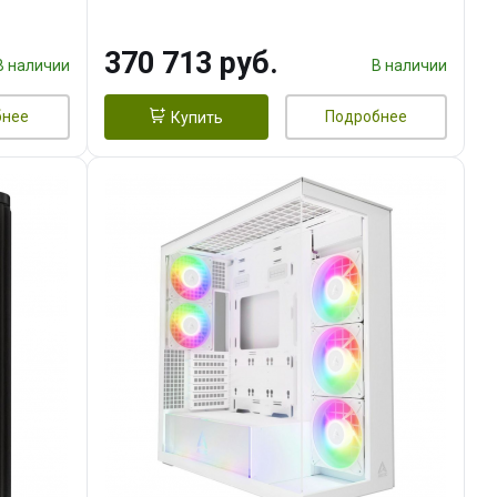
DMI
16GB GDDR7 256bit 3xDP HDMI/
960 ГБ SSD)
370 713 руб.
В наличии
В наличии
бнее
Подробнее
Купить