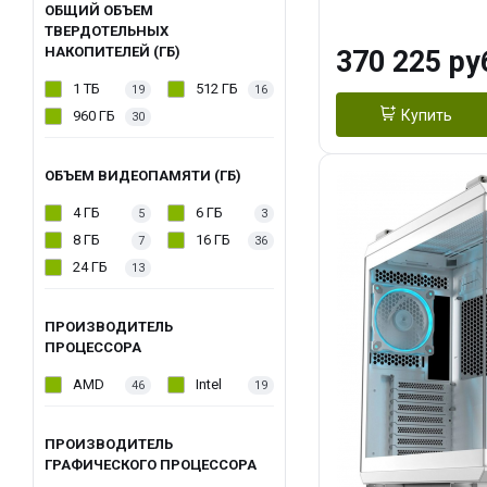
OC 16GB GDDR7
ОБЩИЙ ОБЪЕМ
ТВЕРДОТЕЛЬНЫХ
ТБ SSD)
НАКОПИТЕЛЕЙ (ГБ)
370 225 ру
1 ТБ
512 ГБ
19
16
Купить
960 ГБ
30
ОБЪЕМ ВИДЕОПАМЯТИ (ГБ)
4 ГБ
6 ГБ
5
3
8 ГБ
16 ГБ
7
36
24 ГБ
13
ПРОИЗВОДИТЕЛЬ
ПРОЦЕССОРА
AMD
Intel
46
19
ПРОИЗВОДИТЕЛЬ
ГРАФИЧЕСКОГО ПРОЦЕССОРА