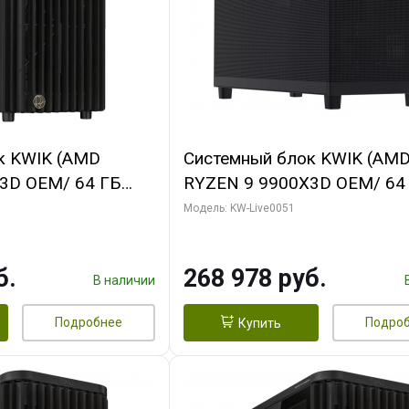
к KWIK (AMD
Системный блок KWIK (AM
3D OEM/ 64 ГБ
RYZEN 9 9900X3D OEM/ 64
 RTX5060Ti GAMING
ОЗУ/ Gigabyte RX9070 GAM
Модель: KW-Live0051
28bit 3xDP H/ 1
16GB GDDR6 256bit 2xDP 2
ГБ SSD)
б.
268 978 руб.
В наличии
Подробнее
Подро
Купить