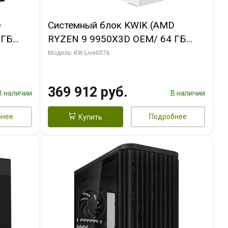
D
Системный блок KWIK (AMD
 ГБ
RYZEN 9 9950X3D OEM/ 64 ГБ
ОЗУ/ Gigabyte RTX5080
Модель: KW-Live0076
B
WINDFORCE OC SFF 16GB GDDR7
256bit / 960 ГБ SSD)
369 912 руб.
В наличии
В наличии
бнее
Подробнее
Купить