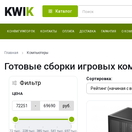
KWI
K
Каталог
КОНФИГУРАТОР ПК
КОНТАКТЫ
ОПЛАТА
ДОСТАВКА
ГАРАНТИЯ
О КОМ
Главная
Компьютеры
Готовые сборки игровых ко
Сортировка:
Фильтр
ЦЕНА
-
руб.
72 тыс.
228 тыс.
385 тыс.
541 тыс.
697 тыс.