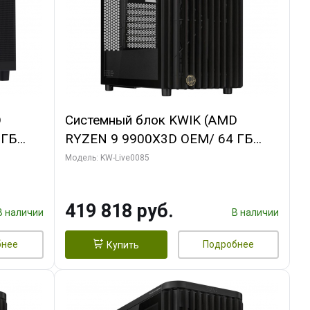
D
Системный блок KWIK (AMD
 ГБ
RYZEN 9 9900X3D OEM/ 64 ГБ
ING OC
ОЗУ/ ASUS RTX5080 PROART OC
Модель: KW-Live0085
xH/ 960
16GB GDDR7 256bit Type-C DP 2/
960 ГБ SSD)
419 818 руб.
В наличии
В наличии
бнее
Подробнее
Купить