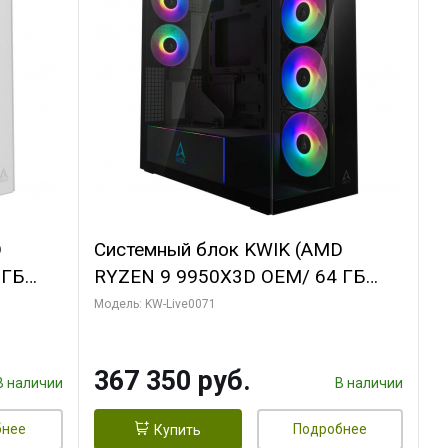
D
Системный блок KWIK (AMD
 ГБ
RYZEN 9 9950X3D OEM/ 64 ГБ
Y 3 OC
ОЗУ/ Palit RTX5080 GAMINGPRO
Модель: KW-Live0071
/ 960
OC 16GB GDDR7 256bit 3xDP HD/
960 ГБ SSD)
367 350 руб.
В наличии
В наличии
бнее
Подробнее
Купить