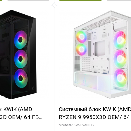
к KWIK (AMD
Системный блок KWIK (AM
3D OEM/ 64 ГБ
RYZEN 9 9950X3D OEM/ 64
X5080 GAMINGPRO
ОЗУ/ MSI RTX5080 VENTUS
Модель: KW-Live0072