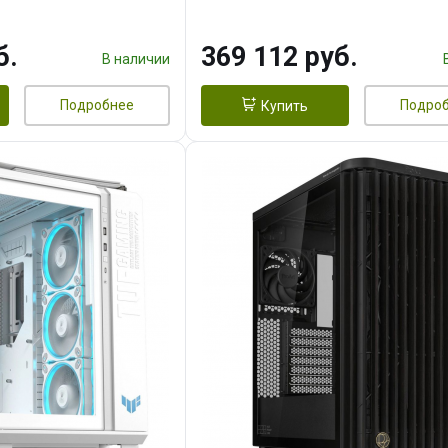
 256bit 3xDP HD/ 1
16GB GDDR7 256bit 3xDP H
3F/ 960 ГБ SSD)
б.
369 112 руб.
В наличии
Подробнее
Подро
Купить