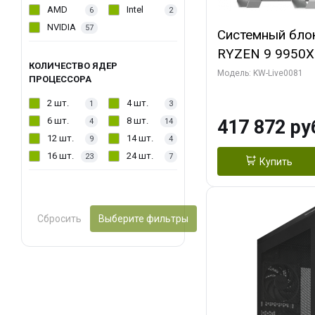
AMD
Intel
6
2
NVIDIA
57
Системный бло
RYZEN 9 9950X
КОЛИЧЕСТВО ЯДЕР
ОЗУ/ Gigabyte
Модель: KW-Live0081
ПРОЦЕССОРА
WATERFORCE 16
2 шт.
4 шт.
1
3
1 ТБ SSD)
6 шт.
8 шт.
417 872 ру
4
14
12 шт.
14 шт.
9
4
16 шт.
24 шт.
23
7
Купить
Сбросить
Выберите фильтры