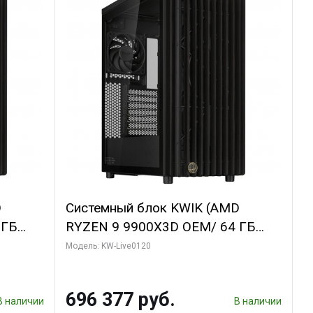
D
Системный блок KWIK (AMD
 ГБ
RYZEN 9 9900X3D OEM/ 64 ГБ
GDDR6X
ОЗУ/ Afox RTX4090 24GB GDDR6X
Модель: KW-Live0120
bo/ 960
384-Bit 3xDP HDMI ATX Turbo/ 1
ТБ SSD)
696 377 руб.
В наличии
В наличии